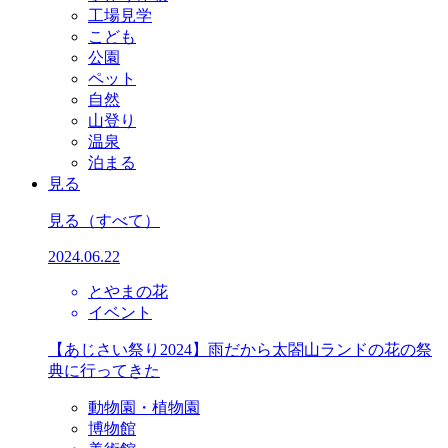
工場見学
こども
公園
ペット
自然
山登り
温泉
泊まる
見る
見る
（すべて）
2024.06.22
とやまの花
イベント
【あじさい祭り2024】雨だから太閤山ランドの花の祭
典に行ってきた
動物園・植物園
博物館