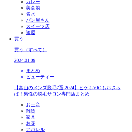
カレー
美食娘
名水
パン屋さん
スイーツ店
酒屋
買う
買う
（すべて）
2024.01.09
まとめ
ビューティー
【富山のメンズ脱毛7選 2024】ヒゲもVIOもおさら
ば！男性の脱毛サロン専門店まとめ
お土産
雑貨
家具
お花
アパレル