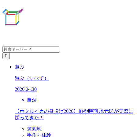
遊ぶ
遊ぶ
（すべて）
2026.04.30
自然
【ホタルイカの身投げ2026】旬や時期 地元民が実際に
採ってきた！
遊園地
手作り体験