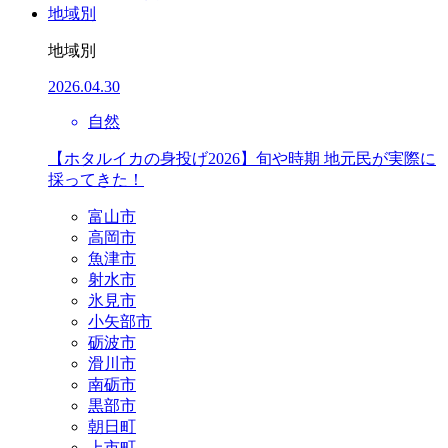
地域別
地域別
2026.04.30
自然
【ホタルイカの身投げ2026】旬や時期 地元民が実際に
採ってきた！
富山市
高岡市
魚津市
射水市
氷見市
小矢部市
砺波市
滑川市
南砺市
黒部市
朝日町
上市町