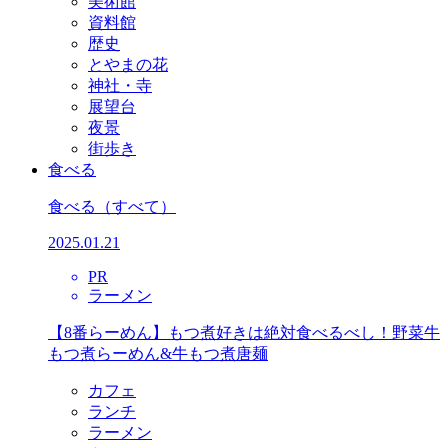
美術館
資料館
歴史
とやまの花
神社・寺
展望台
夜景
街歩き
食べる
食べる
（すべて）
2025.01.21
PR
ラーメン
【8番らーめん】もつ煮好きは絶対食べるべし！野菜牛
もつ煮らーめん&牛もつ煮唐麺
カフェ
ランチ
ラーメン