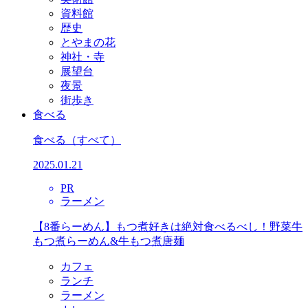
資料館
歴史
とやまの花
神社・寺
展望台
夜景
街歩き
食べる
食べる
（すべて）
2025.01.21
PR
ラーメン
【8番らーめん】もつ煮好きは絶対食べるべし！野菜牛
もつ煮らーめん&牛もつ煮唐麺
カフェ
ランチ
ラーメン