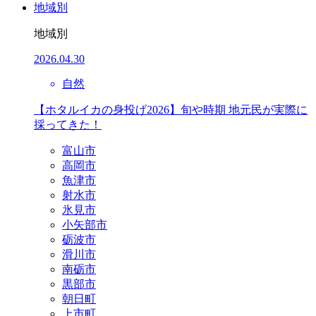
地域別
地域別
2026.04.30
自然
【ホタルイカの身投げ2026】旬や時期 地元民が実際に
採ってきた！
富山市
高岡市
魚津市
射水市
氷見市
小矢部市
砺波市
滑川市
南砺市
黒部市
朝日町
上市町