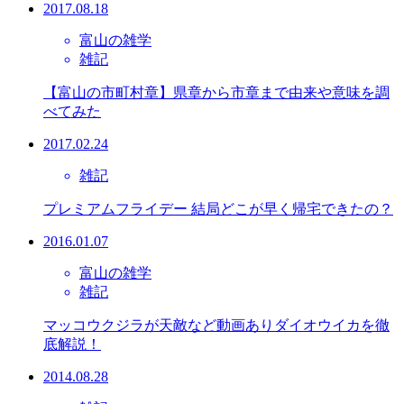
2017.08.18
富山の雑学
雑記
【富山の市町村章】県章から市章まで由来や意味を調
べてみた
2017.02.24
雑記
プレミアムフライデー 結局どこが早く帰宅できたの？
2016.01.07
富山の雑学
雑記
マッコウクジラが天敵など動画ありダイオウイカを徹
底解説！
2014.08.28