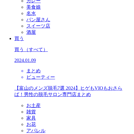
カレー
美食娘
名水
パン屋さん
スイーツ店
酒屋
買う
買う
（すべて）
2024.01.09
まとめ
ビューティー
【富山のメンズ脱毛7選 2024】ヒゲもVIOもおさら
ば！男性の脱毛サロン専門店まとめ
お土産
雑貨
家具
お花
アパレル