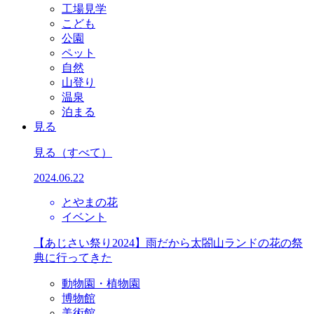
工場見学
こども
公園
ペット
自然
山登り
温泉
泊まる
見る
見る
（すべて）
2024.06.22
とやまの花
イベント
【あじさい祭り2024】雨だから太閤山ランドの花の祭
典に行ってきた
動物園・植物園
博物館
美術館