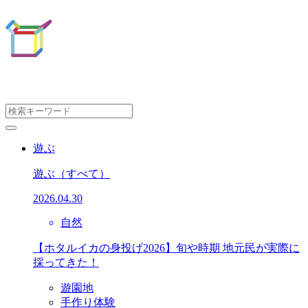
遊ぶ
遊ぶ
（すべて）
2026.04.30
自然
【ホタルイカの身投げ2026】旬や時期 地元民が実際に
採ってきた！
遊園地
手作り体験