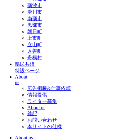
砺波市
滑川市
南砺市
黒部市
朝日町
上市町
立山町
入善町
舟橋村
県民共済
特設ページ
About
us
広告掲載&仕事依頼
情報提供
ライター募集
About us
雑記
お問い合わせ
本サイトの仕様
About us