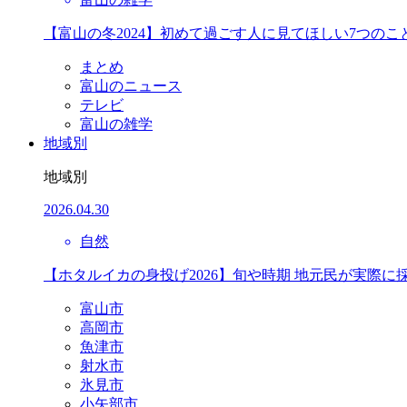
【富山の冬2024】初めて過ごす人に見てほしい7つのこ
まとめ
富山のニュース
テレビ
富山の雑学
地域別
地域別
2026.04.30
自然
【ホタルイカの身投げ2026】旬や時期 地元民が実際に
富山市
高岡市
魚津市
射水市
氷見市
小矢部市