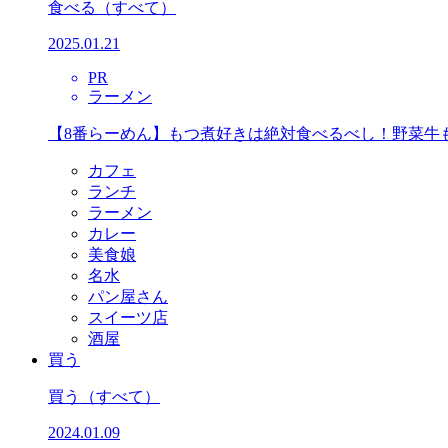
食べる
（すべて）
2025.01.21
PR
ラーメン
【8番らーめん】もつ煮好きは絶対食べるべし！野菜牛
カフェ
ランチ
ラーメン
カレー
美食娘
名水
パン屋さん
スイーツ店
酒屋
買う
買う
（すべて）
2024.01.09