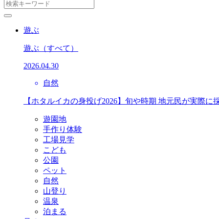
遊ぶ
遊ぶ
（すべて）
2026.04.30
自然
【ホタルイカの身投げ2026】旬や時期 地元民が実際に
遊園地
手作り体験
工場見学
こども
公園
ペット
自然
山登り
温泉
泊まる