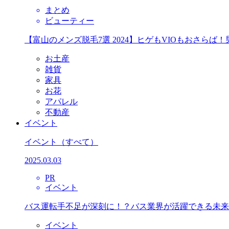
まとめ
ビューティー
【富山のメンズ脱毛7選 2024】ヒゲもVIOもおさら
お土産
雑貨
家具
お花
アパレル
不動産
イベント
イベント
（すべて）
2025.03.03
PR
イベント
バス運転手不足が深刻に！？バス業界が活躍できる未来
イベント