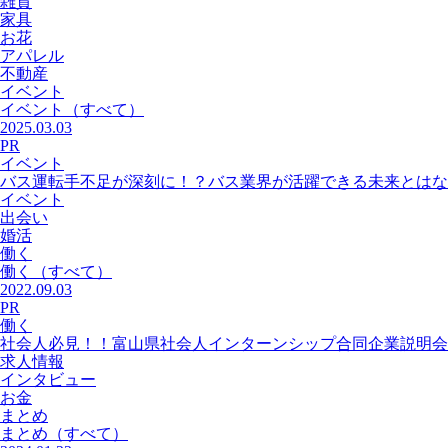
雑貨
家具
お花
アパレル
不動産
イベント
イベント
（すべて）
2025.03.03
PR
イベント
バス運転手不足が深刻に！？バス業界が活躍できる未来とはな
イベント
出会い
婚活
働く
働く
（すべて）
2022.09.03
PR
働く
社会人必見！！富山県社会人インターンシップ合同企業説明会
求人情報
インタビュー
お金
まとめ
まとめ
（すべて）