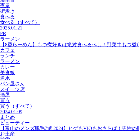
夜景
街歩き
食べる
食べる
（すべて）
2025.01.21
PR
ラーメン
【8番らーめん】もつ煮好きは絶対食べるべし！野菜牛もつ煮
カフェ
ランチ
ラーメン
カレー
美食娘
名水
パン屋さん
スイーツ店
酒屋
買う
買う
（すべて）
2024.01.09
まとめ
ビューティー
【富山のメンズ脱毛7選 2024】ヒゲもVIOもおさらば！男性
お土産