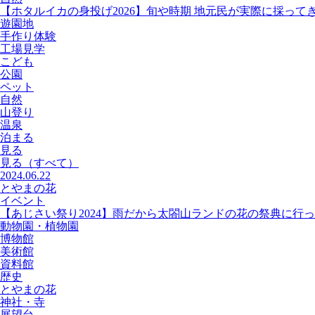
【ホタルイカの身投げ2026】旬や時期 地元民が実際に採って
遊園地
手作り体験
工場見学
こども
公園
ペット
自然
山登り
温泉
泊まる
見る
見る
（すべて）
2024.06.22
とやまの花
イベント
【あじさい祭り2024】雨だから太閤山ランドの花の祭典に行
動物園・植物園
博物館
美術館
資料館
歴史
とやまの花
神社・寺
展望台