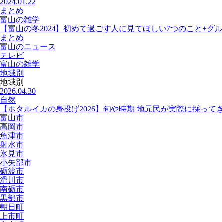
2024.01.22
まとめ
富山の雑学
【富山の冬2024】初めて過ごす人に見てほしい7つのこと+グ
まとめ
富山のニュース
テレビ
富山の雑学
地域別
地域別
2026.04.30
自然
【ホタルイカの身投げ2026】旬や時期 地元民が実際に採って
富山市
高岡市
魚津市
射水市
氷見市
小矢部市
砺波市
滑川市
南砺市
黒部市
朝日町
上市町