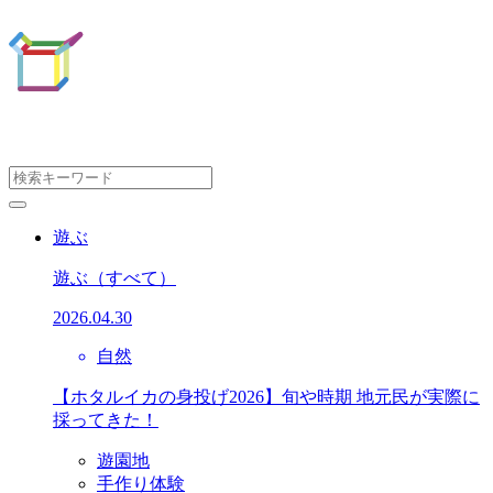
遊ぶ
遊ぶ
（すべて）
2026.04.30
自然
【ホタルイカの身投げ2026】旬や時期 地元民が実際に
採ってきた！
遊園地
手作り体験