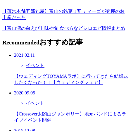
【薄氷本舗五郎丸屋】富山の銘菓 T五 ティーゴが究極のお
土産だった
【富山湾の白えび】味や旬 食べ方などシロエビ情報まとめ
おすすめ記事
Recommended
2021.02.11
イベント
【ウェディングTOYAMAラボ】に行ってきたら結婚式
したくなった！！【ウェディングフェア】
2020.09.05
イベント
【Crossover太閤山ジャンボリー】地元バンドによるラ
イブイベント開催
2015.12.08