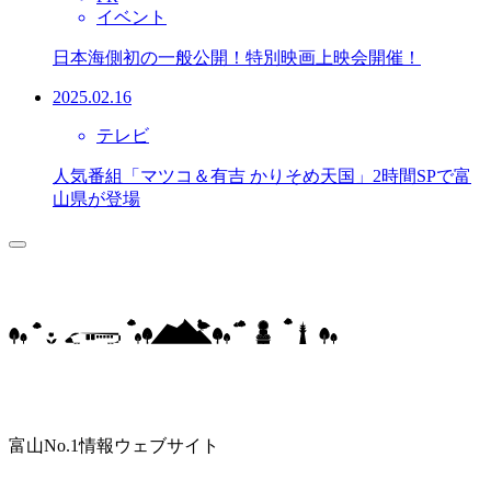
イベント
日本海側初の一般公開！特別映画上映会開催！
2025.02.16
テレビ
人気番組「マツコ＆有吉 かりそめ天国」2時間SPで富
山県が登場
富山No.1情報ウェブサイト