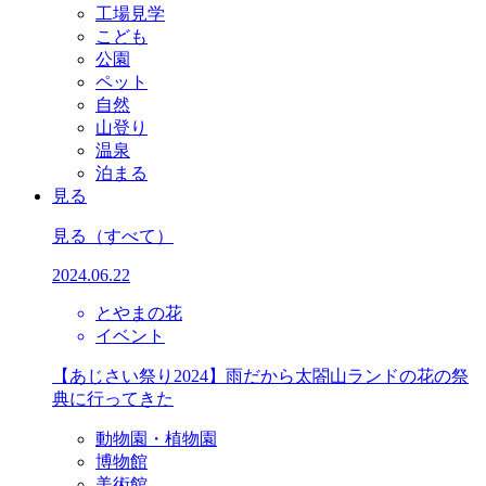
工場見学
こども
公園
ペット
自然
山登り
温泉
泊まる
見る
見る
（すべて）
2024.06.22
とやまの花
イベント
【あじさい祭り2024】雨だから太閤山ランドの花の祭
典に行ってきた
動物園・植物園
博物館
美術館