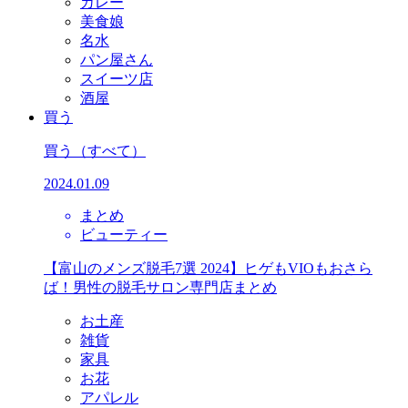
カレー
美食娘
名水
パン屋さん
スイーツ店
酒屋
買う
買う
（すべて）
2024.01.09
まとめ
ビューティー
【富山のメンズ脱毛7選 2024】ヒゲもVIOもおさら
ば！男性の脱毛サロン専門店まとめ
お土産
雑貨
家具
お花
アパレル