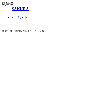
執筆者
SAKURA
イベント
画像引用 「総曲輪コレクション」より