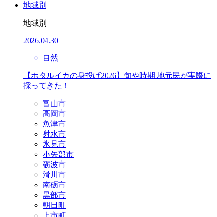
地域別
地域別
2026.04.30
自然
【ホタルイカの身投げ2026】旬や時期 地元民が実際に
採ってきた！
富山市
高岡市
魚津市
射水市
氷見市
小矢部市
砺波市
滑川市
南砺市
黒部市
朝日町
上市町