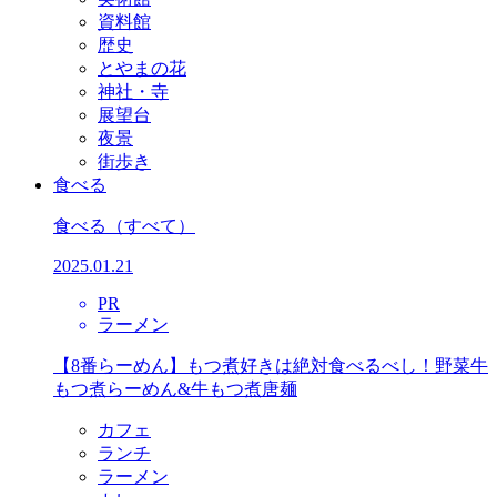
資料館
歴史
とやまの花
神社・寺
展望台
夜景
街歩き
食べる
食べる
（すべて）
2025.01.21
PR
ラーメン
【8番らーめん】もつ煮好きは絶対食べるべし！野菜牛
もつ煮らーめん&牛もつ煮唐麺
カフェ
ランチ
ラーメン