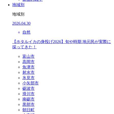
地域別
地域別
2026.04.30
自然
【ホタルイカの身投げ2026】旬や時期 地元民が実際に
採ってきた！
富山市
高岡市
魚津市
射水市
氷見市
小矢部市
砺波市
滑川市
南砺市
黒部市
朝日町