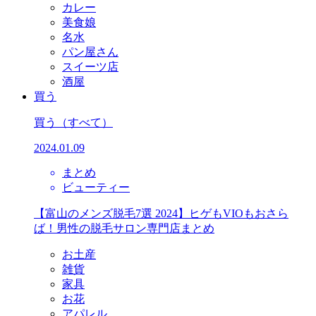
カレー
美食娘
名水
パン屋さん
スイーツ店
酒屋
買う
買う
（すべて）
2024.01.09
まとめ
ビューティー
【富山のメンズ脱毛7選 2024】ヒゲもVIOもおさら
ば！男性の脱毛サロン専門店まとめ
お土産
雑貨
家具
お花
アパレル