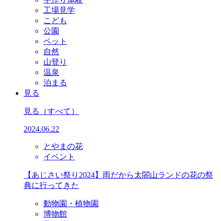
工場見学
こども
公園
ペット
自然
山登り
温泉
泊まる
見る
見る
（すべて）
2024.06.22
とやまの花
イベント
【あじさい祭り2024】雨だから太閤山ランドの花の祭
典に行ってきた
動物園・植物園
博物館