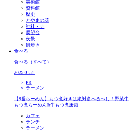
美術館
資料館
歴史
とやまの花
神社・寺
展望台
夜景
街歩き
食べる
食べる
（すべて）
2025.01.21
PR
ラーメン
【8番らーめん】もつ煮好きは絶対食べるべし！野菜牛
もつ煮らーめん&牛もつ煮唐麺
カフェ
ランチ
ラーメン