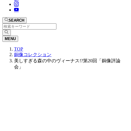
SEARCH
MENU
TOP
銅像コレクション
美しすぎる森の中のヴィーナス!?第20回「銅像評論
会」