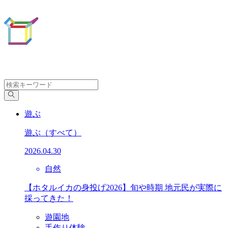
遊ぶ
遊ぶ
（すべて）
2026.04.30
自然
【ホタルイカの身投げ2026】旬や時期 地元民が実際に
採ってきた！
遊園地
手作り体験