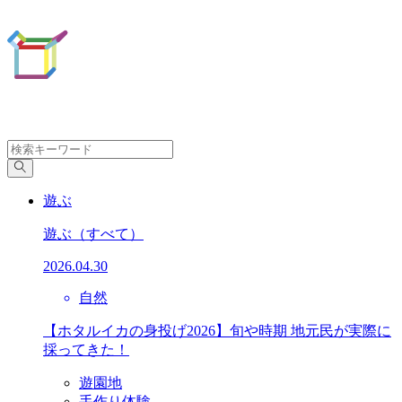
遊ぶ
遊ぶ
（すべて）
2026.04.30
自然
【ホタルイカの身投げ2026】旬や時期 地元民が実際に
採ってきた！
遊園地
手作り体験