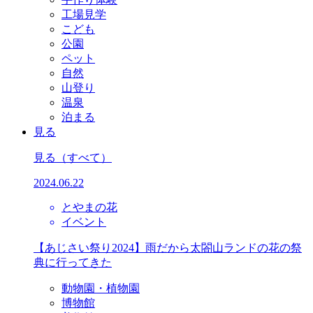
工場見学
こども
公園
ペット
自然
山登り
温泉
泊まる
見る
見る
（すべて）
2024.06.22
とやまの花
イベント
【あじさい祭り2024】雨だから太閤山ランドの花の祭
典に行ってきた
動物園・植物園
博物館