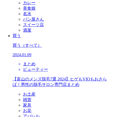
カレー
美食娘
名水
パン屋さん
スイーツ店
酒屋
買う
買う
（すべて）
2024.01.09
まとめ
ビューティー
【富山のメンズ脱毛7選 2024】ヒゲもVIOもおさら
ば！男性の脱毛サロン専門店まとめ
お土産
雑貨
家具
お花
アパレル