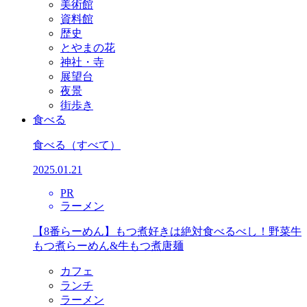
美術館
資料館
歴史
とやまの花
神社・寺
展望台
夜景
街歩き
食べる
食べる
（すべて）
2025.01.21
PR
ラーメン
【8番らーめん】もつ煮好きは絶対食べるべし！野菜牛
もつ煮らーめん&牛もつ煮唐麺
カフェ
ランチ
ラーメン