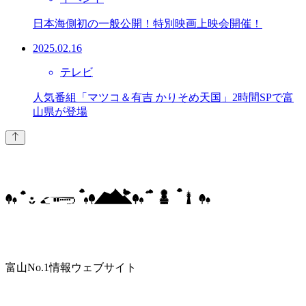
日本海側初の一般公開！特別映画上映会開催！
2025.02.16
テレビ
人気番組「マツコ＆有吉 かりそめ天国」2時間SPで富
山県が登場
富山No.1情報ウェブサイト