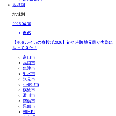
地域別
地域別
2026.04.30
自然
【ホタルイカの身投げ2026】旬や時期 地元民が実際に
採ってきた！
富山市
高岡市
魚津市
射水市
氷見市
小矢部市
砺波市
滑川市
南砺市
黒部市
朝日町