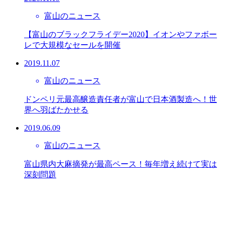
富山のニュース
【富山のブラックフライデー2020】イオンやファボー
レで大規模なセールを開催
2019.11.07
富山のニュース
ドンペリ元最高醸造責任者が富山で日本酒製造へ！世
界へ羽ばたかせる
2019.06.09
富山のニュース
富山県内大麻摘発が最高ペース！毎年増え続けて実は
深刻問題