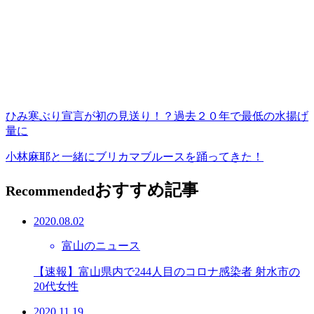
ひみ寒ぶり宣言が初の見送り！？過去２０年で最低の水揚げ
量に
小林麻耶と一緒にブリカマブルースを踊ってきた！
おすすめ記事
Recommended
2020.08.02
富山のニュース
【速報】富山県内で244人目のコロナ感染者 射水市の
20代女性
2020.11.19