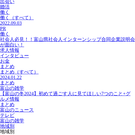
出会い
婚活
働く
働く
（すべて）
2022.09.03
PR
働く
社会人必見！！富山県社会人インターンシップ合同企業説明会
が面白い！
求人情報
インタビュー
お金
まとめ
まとめ
（すべて）
2024.01.22
まとめ
富山の雑学
【富山の冬2024】初めて過ごす人に見てほしい7つのこと+グ
ルメ情報
まとめ
富山のニュース
テレビ
富山の雑学
地域別
地域別