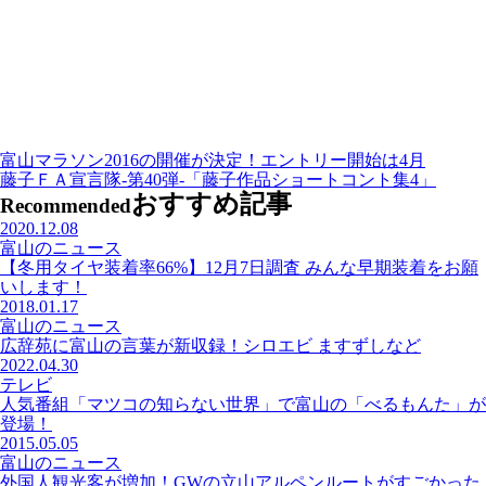
富山マラソン2016の開催が決定！エントリー開始は4月
藤子ＦＡ宣言隊-第40弾-「藤子作品ショートコント集4」
おすすめ記事
Recommended
2020.12.08
富山のニュース
【冬用タイヤ装着率66%】12月7日調査 みんな早期装着をお願
いします！
2018.01.17
富山のニュース
広辞苑に富山の言葉が新収録！シロエビ ますずしなど
2022.04.30
テレビ
人気番組「マツコの知らない世界」で富山の「べるもんた」が
登場！
2015.05.05
富山のニュース
外国人観光客が増加！GWの立山アルペンルートがすごかった