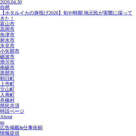
2026.04.30
自然
【ホタルイカの身投げ2026】旬や時期 地元民が実際に採って
きた！
富山市
高岡市
魚津市
射水市
氷見市
小矢部市
砺波市
滑川市
南砺市
黒部市
朝日町
上市町
立山町
入善町
舟橋村
県民共済
特設ページ
About
us
広告掲載&仕事依頼
情報提供