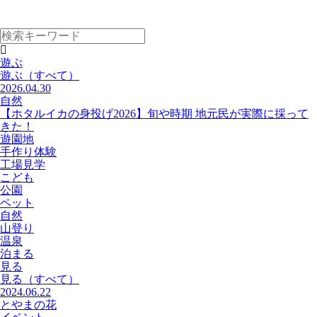
遊ぶ
遊ぶ
（すべて）
2026.04.30
自然
【ホタルイカの身投げ2026】旬や時期 地元民が実際に採って
きた！
遊園地
手作り体験
工場見学
こども
公園
ペット
自然
山登り
温泉
泊まる
見る
見る
（すべて）
2024.06.22
とやまの花