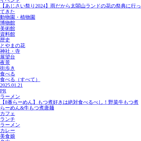
イベント
【あじさい祭り2024】雨だから太閤山ランドの花の祭典に行っ
てきた
動物園・植物園
博物館
美術館
資料館
歴史
とやまの花
神社・寺
展望台
夜景
街歩き
食べる
食べる
（すべて）
2025.01.21
PR
ラーメン
【8番らーめん】もつ煮好きは絶対食べるべし！野菜牛もつ煮
らーめん&牛もつ煮唐麺
カフェ
ランチ
ラーメン
カレー
美食娘