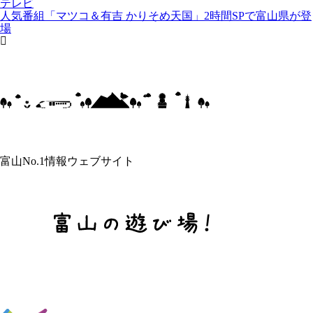
テレビ
人気番組「マツコ＆有吉 かりそめ天国」2時間SPで富山県が登
場
富山No.1情報ウェブサイト