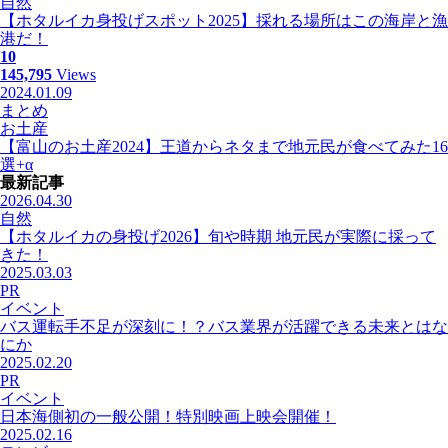
自然
【ホタルイカ身投げスポット2025】採れる場所はこの海岸と漁
港だ！
10
145,795
Views
2024.01.09
まとめ
お土産
【富山のお土産2024】王道からネタまで地元民が食べてみた16
選+α
最新記事
2026.04.30
自然
【ホタルイカの身投げ2026】旬や時期 地元民が実際に採って
きた！
2025.03.03
PR
イベント
バス運転手不足が深刻に！？バス業界が活躍できる未来とはな
にか
2025.02.20
PR
イベント
日本海側初の一般公開！特別映画上映会開催！
2025.02.16