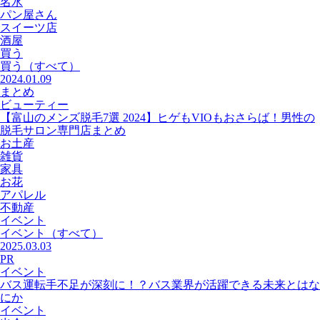
名水
パン屋さん
スイーツ店
酒屋
買う
買う
（すべて）
2024.01.09
まとめ
ビューティー
【富山のメンズ脱毛7選 2024】ヒゲもVIOもおさらば！男性の
脱毛サロン専門店まとめ
お土産
雑貨
家具
お花
アパレル
不動産
イベント
イベント
（すべて）
2025.03.03
PR
イベント
バス運転手不足が深刻に！？バス業界が活躍できる未来とはな
にか
イベント