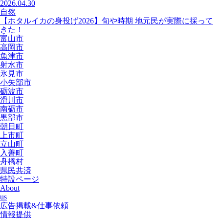
2026.04.30
自然
【ホタルイカの身投げ2026】旬や時期 地元民が実際に採って
きた！
富山市
高岡市
魚津市
射水市
氷見市
小矢部市
砺波市
滑川市
南砺市
黒部市
朝日町
上市町
立山町
入善町
舟橋村
県民共済
特設ページ
About
us
広告掲載&仕事依頼
情報提供