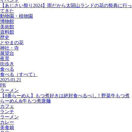
イベント
【あじさい祭り2024】雨だから太閤山ランドの花の祭典に行っ
てきた
動物園・植物園
博物館
美術館
資料館
歴史
とやまの花
神社・寺
展望台
夜景
街歩き
食べる
食べる
（すべて）
2025.01.21
PR
ラーメン
【8番らーめん】もつ煮好きは絶対食べるべし！野菜牛もつ煮
らーめん&牛もつ煮唐麺
カフェ
ランチ
ラーメン
カレー
美食娘