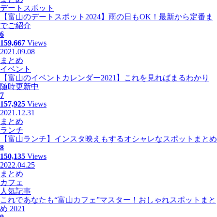
デートスポット
【富山のデートスポット2024】雨の日もOK！最新から定番ま
でご紹介
6
159,667
Views
2021.09.08
まとめ
イベント
【富山のイベントカレンダー2021】これを見ればまるわかり
随時更新中
7
157,925
Views
2021.12.31
まとめ
ランチ
【富山ランチ】インスタ映えもするオシャレなスポットまとめ
8
150,135
Views
2022.04.25
まとめ
カフェ
人気記事
これであなたも“富山カフェ”マスター！おしゃれスポットまと
め 2021