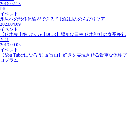
2016.02.13
PR
イベント
氷見への移住体験ができる？1泊2日ののんびりツアー
2023.04.09
イベント
【伏木曳山祭 けんか山2023】場所は日程 伏木神社の春季祭礼
とは
2019.09.03
イベント
【You Tuberになろう! in 富山】好きを実現させる貴重な体験プ
ログラム