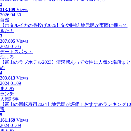
2
313,109
Views
2026.04.30
自然
【ホタルイカの身投げ2026】旬や時期 地元民が実際に採って
きた！
3
207,805
Views
2023.01.05
デートスポット
泊まる
【富山のラブホテル2023】清潔感あって女性に人気の場所まと
め
4
203,813
Views
2024.01.09
まとめ
ランチ
人気記事
【富山の回転寿司2024】地元民が評価！おすすめランキング10
選
5
161,169
Views
2024.01.09
まとめ