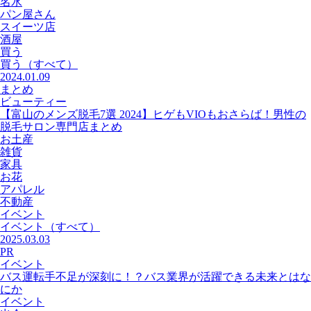
名水
パン屋さん
スイーツ店
酒屋
買う
買う
（すべて）
2024.01.09
まとめ
ビューティー
【富山のメンズ脱毛7選 2024】ヒゲもVIOもおさらば！男性の
脱毛サロン専門店まとめ
お土産
雑貨
家具
お花
アパレル
不動産
イベント
イベント
（すべて）
2025.03.03
PR
イベント
バス運転手不足が深刻に！？バス業界が活躍できる未来とはな
にか
イベント