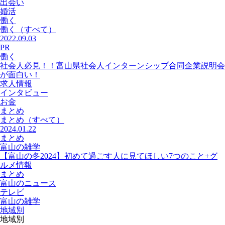
出会い
婚活
働く
働く
（すべて）
2022.09.03
PR
働く
社会人必見！！富山県社会人インターンシップ合同企業説明会
が面白い！
求人情報
インタビュー
お金
まとめ
まとめ
（すべて）
2024.01.22
まとめ
富山の雑学
【富山の冬2024】初めて過ごす人に見てほしい7つのこと+グ
ルメ情報
まとめ
富山のニュース
テレビ
富山の雑学
地域別
地域別