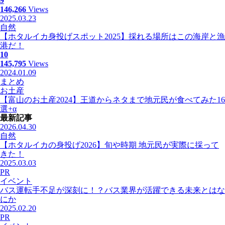
9
146,266
Views
2025.03.23
自然
【ホタルイカ身投げスポット2025】採れる場所はこの海岸と漁
港だ！
10
145,795
Views
2024.01.09
まとめ
お土産
【富山のお土産2024】王道からネタまで地元民が食べてみた16
選+α
最新記事
2026.04.30
自然
【ホタルイカの身投げ2026】旬や時期 地元民が実際に採って
きた！
2025.03.03
PR
イベント
バス運転手不足が深刻に！？バス業界が活躍できる未来とはな
にか
2025.02.20
PR