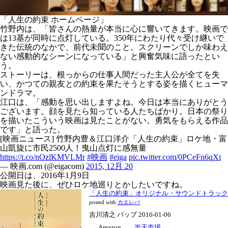
「人生の約束 ホームページ」
竹野内は、「皆さんの熱量が本当に心に響いてきます。映画で
は13基が同時に点灯している。350年にわたり代々受け継いで
きた伝統のなかで、前代未聞のこと。スクリーンでしか味わえ
ない感動的なシーンになっている」と興奮気味に語ったとい
う。
ストーリーは、根っからの仕事人間だった主人公が全てを失
い、かつての親友との約束を果たそうとする姿を描くヒューマ
ンドラマ。
江口は、「感動を思い出しますよね。今日は本当にありがとう
ございます。顔を見たら知っている人たちばかり。日本の祭り
を描いたこういう映画は見たことがない。勇気をもらえる作品
です」と語った。
[映画ニュース] 竹野内豊＆江口洋介「人生の約束」ロケ地・富
山凱旋に市民2500人！曳山点灯に感無量
https://t.co/nOzlKMVLMr
#映画
#eiga
pic.twitter.com/0PCeFn6qXi
— 映画.com (@eigacom)
2015, 12月 20
公開日は、2016年1月9日
映画見た後に、ぜひロケ地巡りとかしたいですね。
「人生の約束」オリジナル・サウンドトラック
posted with
カエレバ
吉川清之 バップ 2016-01-06
Amazon
楽天市場