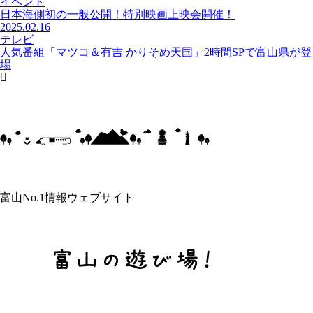
イベント
日本海側初の一般公開！特別映画上映会開催！
2025.02.16
テレビ
人気番組「マツコ＆有吉 かりそめ天国」2時間SPで富山県が登
場
富山No.1情報ウェブサイト