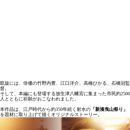
凱旋には、俳優の竹野内豊、江口洋介、高橋ひかる、石橋冠監
督。
そして、本編にも登場する放生津八幡宮に集まった市民約2500
人とともに祈願がおこなわれました。
本作品は、江戸時代から約350年続く射水の
「新湊曳山祭り」
を題材に取り上げて描くオリジナルストーリー。