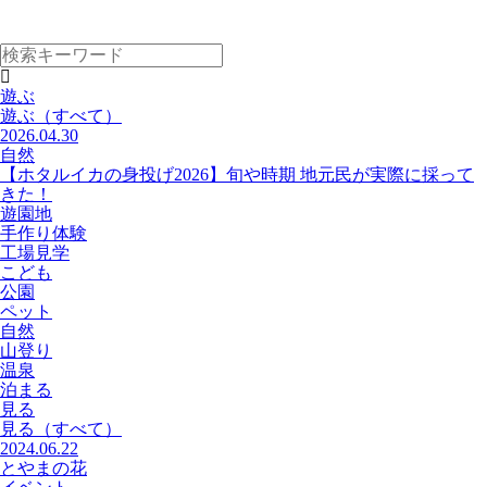
遊ぶ
遊ぶ
（すべて）
2026.04.30
自然
【ホタルイカの身投げ2026】旬や時期 地元民が実際に採って
きた！
遊園地
手作り体験
工場見学
こども
公園
ペット
自然
山登り
温泉
泊まる
見る
見る
（すべて）
2024.06.22
とやまの花