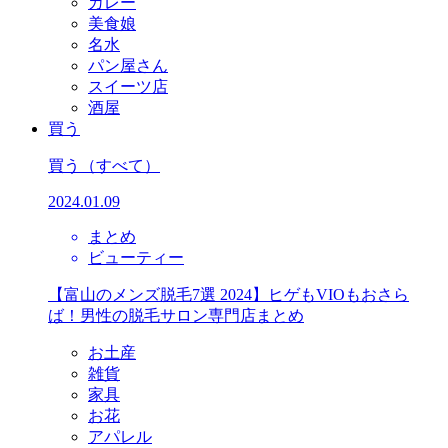
カレー
美食娘
名水
パン屋さん
スイーツ店
酒屋
買う
買う
（すべて）
2024.01.09
まとめ
ビューティー
【富山のメンズ脱毛7選 2024】ヒゲもVIOもおさら
ば！男性の脱毛サロン専門店まとめ
お土産
雑貨
家具
お花
アパレル