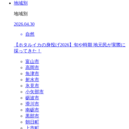
地域別
地域別
2026.04.30
自然
【ホタルイカの身投げ2026】旬や時期 地元民が実際に
採ってきた！
富山市
高岡市
魚津市
射水市
氷見市
小矢部市
砺波市
滑川市
南砺市
黒部市
朝日町
上市町