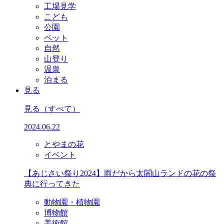
工場見学
こども
公園
ペット
自然
山登り
温泉
泊まる
見る
見る
（すべて）
2024.06.22
とやまの花
イベント
【あじさい祭り2024】雨だから太閤山ランドの花の祭
典に行ってきた
動物園・植物園
博物館
美術館