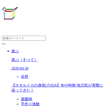
遊ぶ
遊ぶ
（すべて）
2026.04.30
自然
【ホタルイカの身投げ2026】旬や時期 地元民が実際に
採ってきた！
遊園地
手作り体験