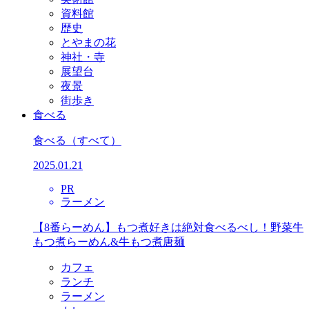
資料館
歴史
とやまの花
神社・寺
展望台
夜景
街歩き
食べる
食べる
（すべて）
2025.01.21
PR
ラーメン
【8番らーめん】もつ煮好きは絶対食べるべし！野菜牛
もつ煮らーめん&牛もつ煮唐麺
カフェ
ランチ
ラーメン