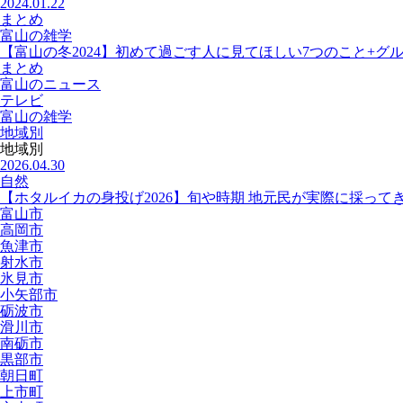
2024.01.22
まとめ
富山の雑学
【富山の冬2024】初めて過ごす人に見てほしい7つのこと+グ
まとめ
富山のニュース
テレビ
富山の雑学
地域別
地域別
2026.04.30
自然
【ホタルイカの身投げ2026】旬や時期 地元民が実際に採って
富山市
高岡市
魚津市
射水市
氷見市
小矢部市
砺波市
滑川市
南砺市
黒部市
朝日町
上市町