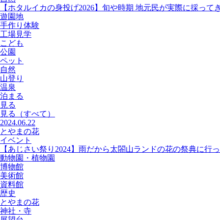
【ホタルイカの身投げ2026】旬や時期 地元民が実際に採って
遊園地
手作り体験
工場見学
こども
公園
ペット
自然
山登り
温泉
泊まる
見る
見る
（すべて）
2024.06.22
とやまの花
イベント
【あじさい祭り2024】雨だから太閤山ランドの花の祭典に行
動物園・植物園
博物館
美術館
資料館
歴史
とやまの花
神社・寺
展望台