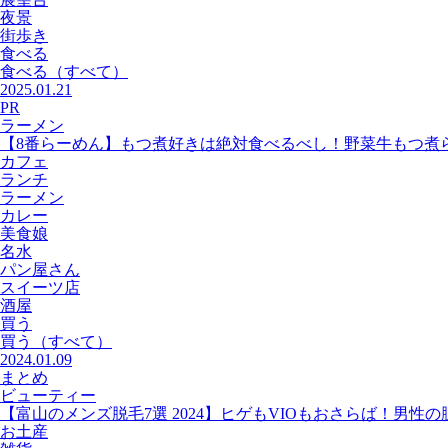
夜景
街歩き
食べる
食べる
（すべて）
2025.01.21
PR
ラーメン
【8番らーめん】もつ煮好きは絶対食べるべし！野菜牛もつ煮
カフェ
ランチ
ラーメン
カレー
美食娘
名水
パン屋さん
スイーツ店
酒屋
買う
買う
（すべて）
2024.01.09
まとめ
ビューティー
【富山のメンズ脱毛7選 2024】ヒゲもVIOもおさらば！男性
お土産