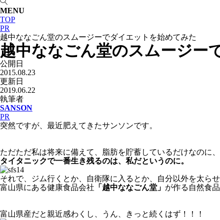
MENU
TOP
PR
越中ななごん堂のスムージーでダイエットを始めてみた
越中ななごん堂のスムージー
公開日
2015.08.23
更新日
2019.06.22
執筆者
SANSON
PR
突然ですが、最近肥えてきたサンソンです。
ただただ私は将来に備えて、脂肪を貯蓄しているだけなのに、
タイタニックで一番生き残るのは、私だというのに。
それで、ジム行くとか、自衛隊に入るとか、自分以外を太らせ
富山県にある健康食品会社
「越中ななごん堂」
が作る自然食品
富山県産だと親近感わくし、うん、きっと続くはず！！！