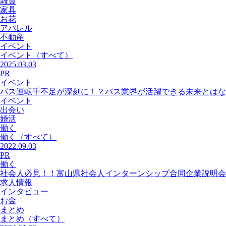
雑貨
家具
お花
アパレル
不動産
イベント
イベント
（すべて）
2025.03.03
PR
イベント
バス運転手不足が深刻に！？バス業界が活躍できる未来とはな
イベント
出会い
婚活
働く
働く
（すべて）
2022.09.03
PR
働く
社会人必見！！富山県社会人インターンシップ合同企業説明会
求人情報
インタビュー
お金
まとめ
まとめ
（すべて）