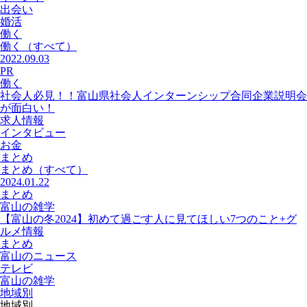
出会い
婚活
働く
働く
（すべて）
2022.09.03
PR
働く
社会人必見！！富山県社会人インターンシップ合同企業説明会
が面白い！
求人情報
インタビュー
お金
まとめ
まとめ
（すべて）
2024.01.22
まとめ
富山の雑学
【富山の冬2024】初めて過ごす人に見てほしい7つのこと+グ
ルメ情報
まとめ
富山のニュース
テレビ
富山の雑学
地域別
地域別