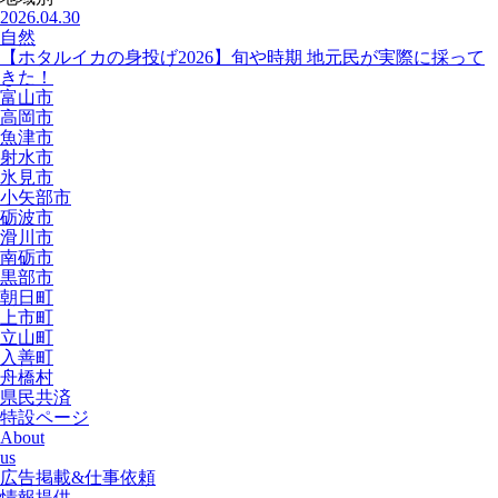
2026.04.30
自然
【ホタルイカの身投げ2026】旬や時期 地元民が実際に採って
きた！
富山市
高岡市
魚津市
射水市
氷見市
小矢部市
砺波市
滑川市
南砺市
黒部市
朝日町
上市町
立山町
入善町
舟橋村
県民共済
特設ページ
About
us
広告掲載&仕事依頼
情報提供