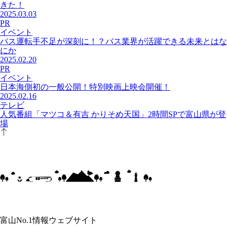
きた！
2025.03.03
PR
イベント
バス運転手不足が深刻に！？バス業界が活躍できる未来とはな
にか
2025.02.20
PR
イベント
日本海側初の一般公開！特別映画上映会開催！
2025.02.16
テレビ
人気番組「マツコ＆有吉 かりそめ天国」2時間SPで富山県が登
場
富山No.1情報ウェブサイト