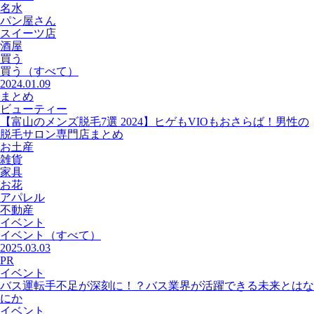
名水
パン屋さん
スイーツ店
酒屋
買う
買う
（すべて）
2024.01.09
まとめ
ビューティー
【富山のメンズ脱毛7選 2024】ヒゲもVIOもおさらば！男性の
脱毛サロン専門店まとめ
お土産
雑貨
家具
お花
アパレル
不動産
イベント
イベント
（すべて）
2025.03.03
PR
イベント
バス運転手不足が深刻に！？バス業界が活躍できる未来とはな
にか
イベント