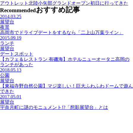
アウトレット北陸小矢部グランドオープン初日に行ってきた
おすすめ記事
Recommended
2014.03.25
展望台
夜景
高岡市でドライブデートをするなら「二上山万葉ライン」
2015.09.19
ランチ
展望台
デートスポット
【カフェ＆レストラン 有磯海】ホテルニューオータニ高岡の
ランチがあった
2018.05.13
公園
展望台
【東福寺野自然公園】マジ楽しい！巨大ふわふわドームで遊ん
できた
2017.05.01
展望台
宇奈月町に謎のモニュメント!?「想影展望台」とは