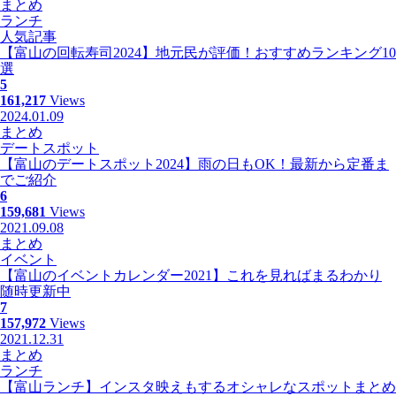
まとめ
ランチ
人気記事
【富山の回転寿司2024】地元民が評価！おすすめランキング10
選
5
161,217
Views
2024.01.09
まとめ
デートスポット
【富山のデートスポット2024】雨の日もOK！最新から定番ま
でご紹介
6
159,681
Views
2021.09.08
まとめ
イベント
【富山のイベントカレンダー2021】これを見ればまるわかり
随時更新中
7
157,972
Views
2021.12.31
まとめ
ランチ
【富山ランチ】インスタ映えもするオシャレなスポットまとめ