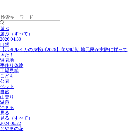
遊ぶ
遊ぶ
（すべて）
2026.04.30
自然
【ホタルイカの身投げ2026】旬や時期 地元民が実際に採って
きた！
遊園地
手作り体験
工場見学
こども
公園
ペット
自然
山登り
温泉
泊まる
見る
見る
（すべて）
2024.06.22
とやまの花