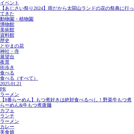
イベント
【あじさい祭り2024】雨だから太閤山ランドの花の祭典に行っ
てきた
動物園・植物園
博物館
美術館
資料館
歴史
とやまの花
神社・寺
展望台
夜景
街歩き
食べる
食べる
（すべて）
2025.01.21
PR
ラーメン
【8番らーめん】もつ煮好きは絶対食べるべし！野菜牛もつ煮
らーめん&牛もつ煮唐麺
カフェ
ランチ
ラーメン
カレー
美食娘