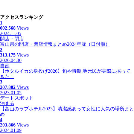
アクセスランキング
1
602,568
Views
2024.11.05
開店・閉店
富山県の開店・閉店情報まとめ2024年版（日付順）
2
313,175
Views
2026.04.30
自然
【ホタルイカの身投げ2026】旬や時期 地元民が実際に採って
きた！
3
207,882
Views
2023.01.05
デートスポット
泊まる
【富山のラブホテル2023】清潔感あって女性に人気の場所まと
め
4
203,866
Views
2024.01.09