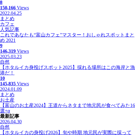
8
150,166
Views
2022.04.25
まとめ
カフェ
人気記事
これであなたも“富山カフェ”マスター！おしゃれスポットまと
め 2021
9
146,319
Views
2025.03.23
自然
【ホタルイカ身投げスポット2025】採れる場所はこの海岸と漁
港だ！
10
145,835
Views
2024.01.09
まとめ
お土産
【富山のお土産2024】王道からネタまで地元民が食べてみた16
選+α
最新記事
2026.04.30
自然
【ホタルイカの身投げ2026】旬や時期 地元民が実際に採って