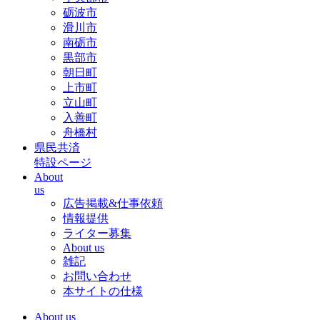
砺波市
滑川市
南砺市
黒部市
朝日町
上市町
立山町
入善町
舟橋村
県民共済
特設ページ
About
us
広告掲載&仕事依頼
情報提供
ライター募集
About us
雑記
お問い合わせ
本サイトの仕様
About us