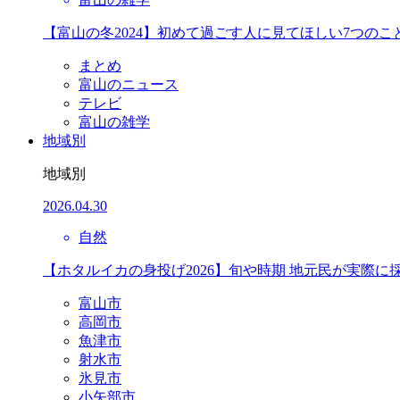
【富山の冬2024】初めて過ごす人に見てほしい7つのこ
まとめ
富山のニュース
テレビ
富山の雑学
地域別
地域別
2026.04.30
自然
【ホタルイカの身投げ2026】旬や時期 地元民が実際に
富山市
高岡市
魚津市
射水市
氷見市
小矢部市