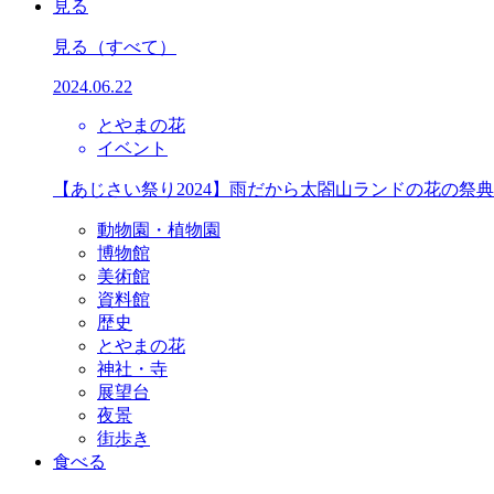
見る
見る
（すべて）
2024.06.22
とやまの花
イベント
【あじさい祭り2024】雨だから太閤山ランドの花の祭
動物園・植物園
博物館
美術館
資料館
歴史
とやまの花
神社・寺
展望台
夜景
街歩き
食べる