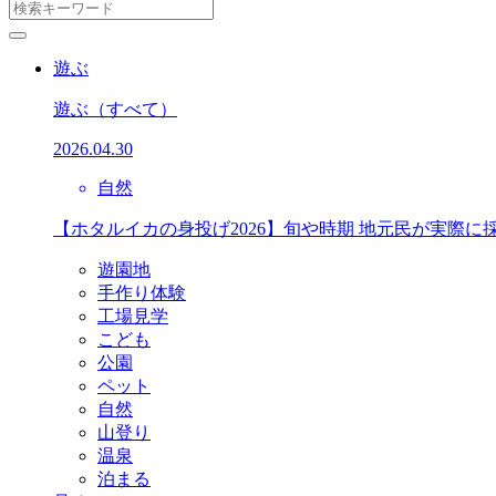
遊ぶ
遊ぶ
（すべて）
2026.04.30
自然
【ホタルイカの身投げ2026】旬や時期 地元民が実際に
遊園地
手作り体験
工場見学
こども
公園
ペット
自然
山登り
温泉
泊まる