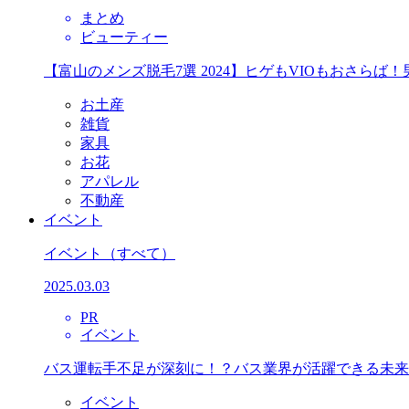
まとめ
ビューティー
【富山のメンズ脱毛7選 2024】ヒゲもVIOもおさら
お土産
雑貨
家具
お花
アパレル
不動産
イベント
イベント
（すべて）
2025.03.03
PR
イベント
バス運転手不足が深刻に！？バス業界が活躍できる未来
イベント