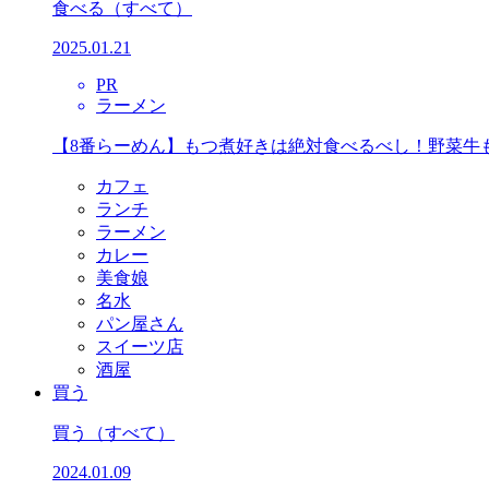
食べる
（すべて）
2025.01.21
PR
ラーメン
【8番らーめん】もつ煮好きは絶対食べるべし！野菜牛
カフェ
ランチ
ラーメン
カレー
美食娘
名水
パン屋さん
スイーツ店
酒屋
買う
買う
（すべて）
2024.01.09