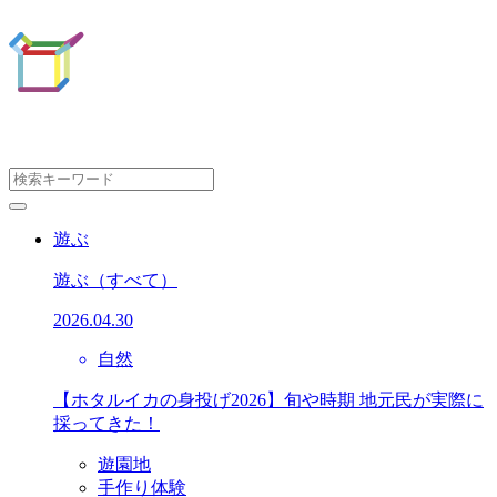
遊ぶ
遊ぶ
（すべて）
2026.04.30
自然
【ホタルイカの身投げ2026】旬や時期 地元民が実際に
採ってきた！
遊園地
手作り体験