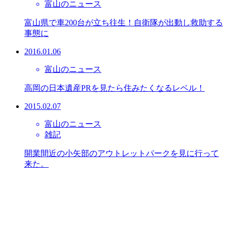
富山のニュース
富山県で車200台が立ち往生！自衛隊が出動し救助する
事態に
2016.01.06
富山のニュース
高岡の日本遺産PRを見たら住みたくなるレベル！
2015.02.07
富山のニュース
雑記
開業間近の小矢部のアウトレットパークを見に行って
来た。