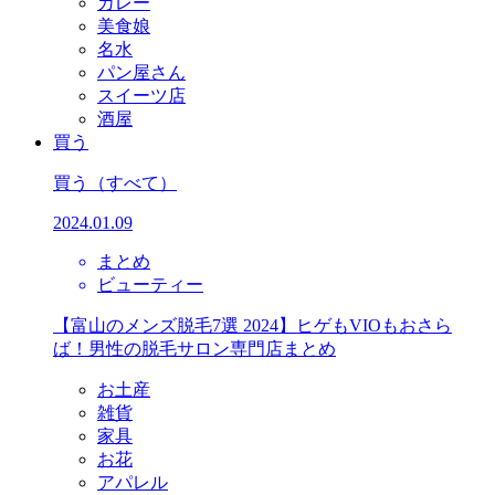
カレー
美食娘
名水
パン屋さん
スイーツ店
酒屋
買う
買う
（すべて）
2024.01.09
まとめ
ビューティー
【富山のメンズ脱毛7選 2024】ヒゲもVIOもおさら
ば！男性の脱毛サロン専門店まとめ
お土産
雑貨
家具
お花
アパレル