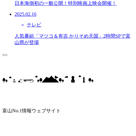
日本海側初の一般公開！特別映画上映会開催！
2025.02.16
テレビ
人気番組「マツコ＆有吉 かりそめ天国」2時間SPで富
山県が登場
富山No.1情報ウェブサイト