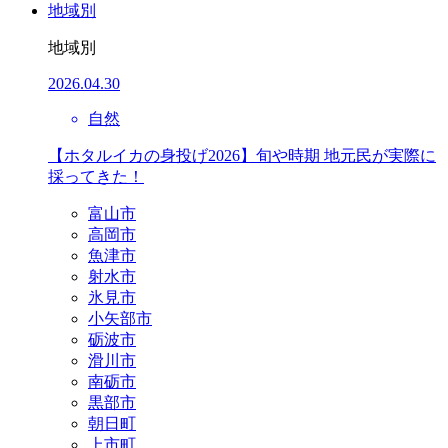
地域別
地域別
2026.04.30
自然
【ホタルイカの身投げ2026】旬や時期 地元民が実際に
採ってきた！
富山市
高岡市
魚津市
射水市
氷見市
小矢部市
砺波市
滑川市
南砺市
黒部市
朝日町
上市町