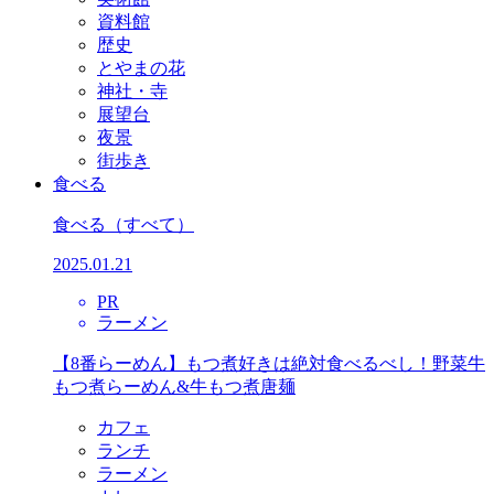
資料館
歴史
とやまの花
神社・寺
展望台
夜景
街歩き
食べる
食べる
（すべて）
2025.01.21
PR
ラーメン
【8番らーめん】もつ煮好きは絶対食べるべし！野菜牛
もつ煮らーめん&牛もつ煮唐麺
カフェ
ランチ
ラーメン