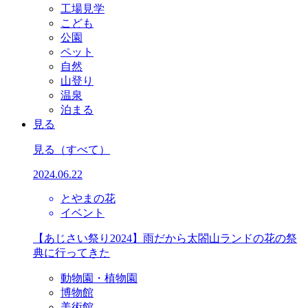
工場見学
こども
公園
ペット
自然
山登り
温泉
泊まる
見る
見る
（すべて）
2024.06.22
とやまの花
イベント
【あじさい祭り2024】雨だから太閤山ランドの花の祭
典に行ってきた
動物園・植物園
博物館
美術館