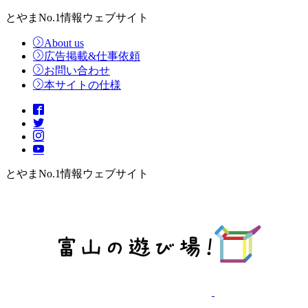
とやまNo.1情報ウェブサイト
About us
広告掲載&仕事依頼
お問い合わせ
本サイトの仕様
とやまNo.1情報ウェブサイト