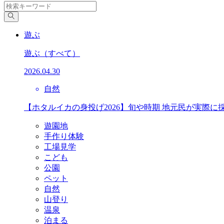
遊ぶ
遊ぶ
（すべて）
2026.04.30
自然
【ホタルイカの身投げ2026】旬や時期 地元民が実際に
遊園地
手作り体験
工場見学
こども
公園
ペット
自然
山登り
温泉
泊まる