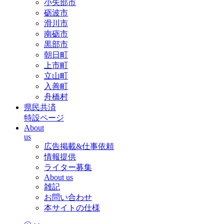
小矢部市
砺波市
滑川市
南砺市
黒部市
朝日町
上市町
立山町
入善町
舟橋村
県民共済
特設ページ
About
us
広告掲載&仕事依頼
情報提供
ライター募集
About us
雑記
お問い合わせ
本サイトの仕様