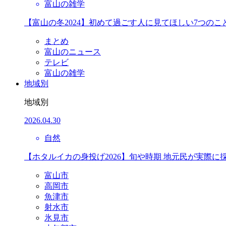
富山の雑学
【富山の冬2024】初めて過ごす人に見てほしい7つのこ
まとめ
富山のニュース
テレビ
富山の雑学
地域別
地域別
2026.04.30
自然
【ホタルイカの身投げ2026】旬や時期 地元民が実際に
富山市
高岡市
魚津市
射水市
氷見市