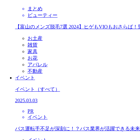
まとめ
ビューティー
【富山のメンズ脱毛7選 2024】ヒゲもVIOもおさら
お土産
雑貨
家具
お花
アパレル
不動産
イベント
イベント
（すべて）
2025.03.03
PR
イベント
バス運転手不足が深刻に！？バス業界が活躍できる未来