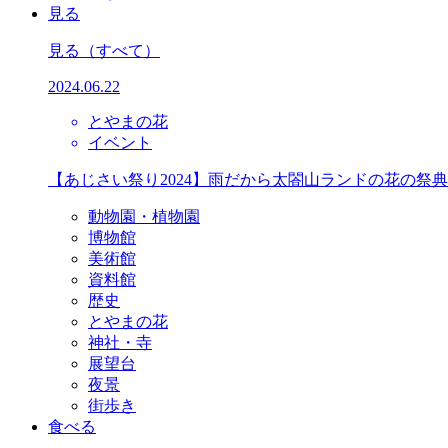
見る
見る
（すべて）
2024.06.22
とやまの花
イベント
【あじさい祭り2024】雨だから太閤山ランドの花の祭
動物園・植物園
博物館
美術館
資料館
歴史
とやまの花
神社・寺
展望台
夜景
街歩き
食べる