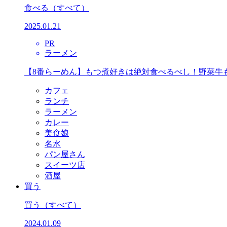
食べる
（すべて）
2025.01.21
PR
ラーメン
【8番らーめん】もつ煮好きは絶対食べるべし！野菜牛
カフェ
ランチ
ラーメン
カレー
美食娘
名水
パン屋さん
スイーツ店
酒屋
買う
買う
（すべて）
2024.01.09