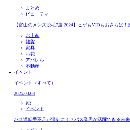
まとめ
ビューティー
【富山のメンズ脱毛7選 2024】ヒゲもVIOもおさら
お土産
雑貨
家具
お花
アパレル
不動産
イベント
イベント
（すべて）
2025.03.03
PR
イベント
バス運転手不足が深刻に！？バス業界が活躍できる未来