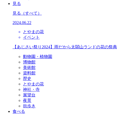
見る
見る
（すべて）
2024.06.22
とやまの花
イベント
【あじさい祭り2024】雨だから太閤山ランドの花の祭
動物園・植物園
博物館
美術館
資料館
歴史
とやまの花
神社・寺
展望台
夜景
街歩き
食べる