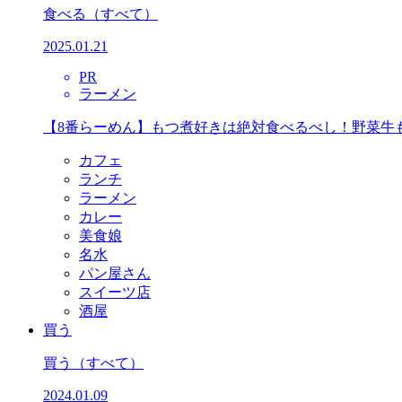
食べる
（すべて）
2025.01.21
PR
ラーメン
【8番らーめん】もつ煮好きは絶対食べるべし！野菜牛
カフェ
ランチ
ラーメン
カレー
美食娘
名水
パン屋さん
スイーツ店
酒屋
買う
買う
（すべて）
2024.01.09