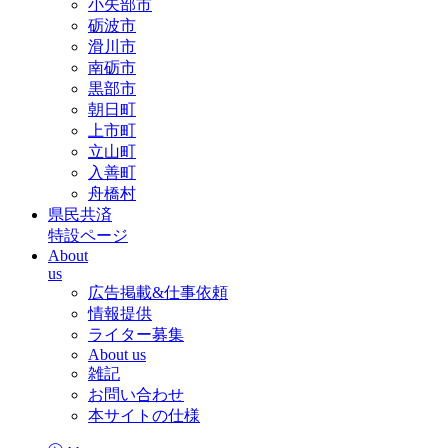
小矢部市
砺波市
滑川市
南砺市
黒部市
朝日町
上市町
立山町
入善町
舟橋村
県民共済
特設ページ
About
us
広告掲載&仕事依頼
情報提供
ライター募集
About us
雑記
お問い合わせ
本サイトの仕様