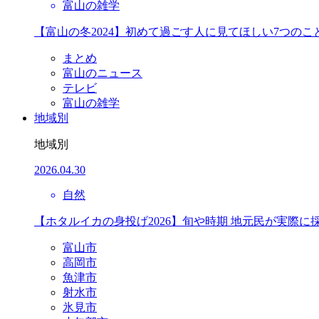
富山の雑学
【富山の冬2024】初めて過ごす人に見てほしい7つのこ
まとめ
富山のニュース
テレビ
富山の雑学
地域別
地域別
2026.04.30
自然
【ホタルイカの身投げ2026】旬や時期 地元民が実際に
富山市
高岡市
魚津市
射水市
氷見市