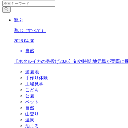
遊ぶ
遊ぶ
（すべて）
2026.04.30
自然
【ホタルイカの身投げ2026】旬や時期 地元民が実際に
遊園地
手作り体験
工場見学
こども
公園
ペット
自然
山登り
温泉
泊まる