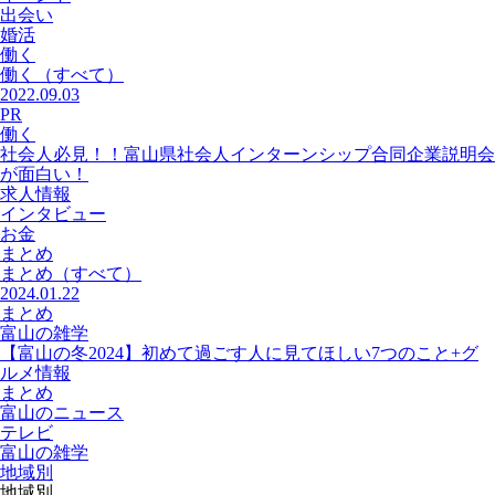
出会い
婚活
働く
働く
（すべて）
2022.09.03
PR
働く
社会人必見！！富山県社会人インターンシップ合同企業説明会
が面白い！
求人情報
インタビュー
お金
まとめ
まとめ
（すべて）
2024.01.22
まとめ
富山の雑学
【富山の冬2024】初めて過ごす人に見てほしい7つのこと+グ
ルメ情報
まとめ
富山のニュース
テレビ
富山の雑学
地域別
地域別