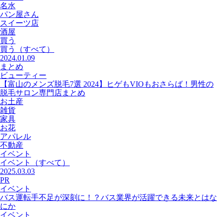
名水
パン屋さん
スイーツ店
酒屋
買う
買う
（すべて）
2024.01.09
まとめ
ビューティー
【富山のメンズ脱毛7選 2024】ヒゲもVIOもおさらば！男性の
脱毛サロン専門店まとめ
お土産
雑貨
家具
お花
アパレル
不動産
イベント
イベント
（すべて）
2025.03.03
PR
イベント
バス運転手不足が深刻に！？バス業界が活躍できる未来とはな
にか
イベント