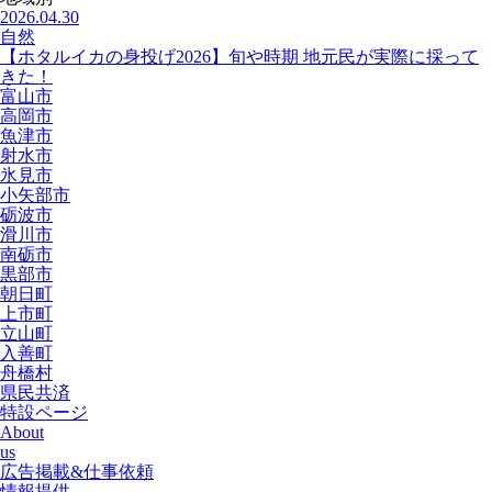
2026.04.30
自然
【ホタルイカの身投げ2026】旬や時期 地元民が実際に採って
きた！
富山市
高岡市
魚津市
射水市
氷見市
小矢部市
砺波市
滑川市
南砺市
黒部市
朝日町
上市町
立山町
入善町
舟橋村
県民共済
特設ページ
About
us
広告掲載&仕事依頼
情報提供