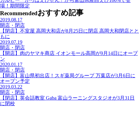
カルビー「かっぱえびせん」から富山県産白えび100%で登
場！期間限定
おすすめ記事
Recommended
2019.08.17
開店・閉店
【閉店】不室屋 高岡大和店が8月25日に閉店 高岡大和閉店とと
もに
2019.07.19
開店・閉店
【開店】肉のヤマキ商店 イオンモール高岡が9月14日にオープ
ン
2020.01.17
開店・閉店
【開店】富山県初出店！スギ薬局グループ 万葉店が3月6日に
オープン予定
2019.03.22
開店・閉店
【閉店】英会話教室 Gaba 富山ラーニングスタジオが3月31日
に閉校