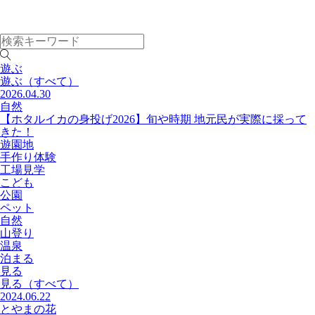
遊ぶ
遊ぶ
（すべて）
2026.04.30
自然
【ホタルイカの身投げ2026】旬や時期 地元民が実際に採って
きた！
遊園地
手作り体験
工場見学
こども
公園
ペット
自然
山登り
温泉
泊まる
見る
見る
（すべて）
2024.06.22
とやまの花