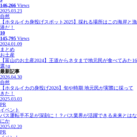
146,266
Views
2025.03.23
自然
【ホタルイカ身投げスポット2025】採れる場所はこの海岸と漁
港だ！
10
145,795
Views
2024.01.09
まとめ
お土産
【富山のお土産2024】王道からネタまで地元民が食べてみた16
選+α
最新記事
2026.04.30
自然
【ホタルイカの身投げ2026】旬や時期 地元民が実際に採って
きた！
2025.03.03
PR
イベント
バス運転手不足が深刻に！？バス業界が活躍できる未来とはな
にか
2025.02.20
PR