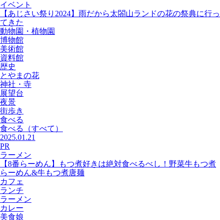
イベント
【あじさい祭り2024】雨だから太閤山ランドの花の祭典に行っ
てきた
動物園・植物園
博物館
美術館
資料館
歴史
とやまの花
神社・寺
展望台
夜景
街歩き
食べる
食べる
（すべて）
2025.01.21
PR
ラーメン
【8番らーめん】もつ煮好きは絶対食べるべし！野菜牛もつ煮
らーめん&牛もつ煮唐麺
カフェ
ランチ
ラーメン
カレー
美食娘