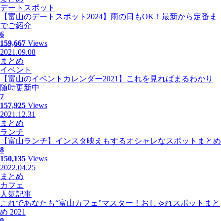
デートスポット
【富山のデートスポット2024】雨の日もOK！最新から定番ま
でご紹介
6
159,667
Views
2021.09.08
まとめ
イベント
【富山のイベントカレンダー2021】これを見ればまるわかり
随時更新中
7
157,925
Views
2021.12.31
まとめ
ランチ
【富山ランチ】インスタ映えもするオシャレなスポットまとめ
8
150,135
Views
2022.04.25
まとめ
カフェ
人気記事
これであなたも“富山カフェ”マスター！おしゃれスポットまと
め 2021
9