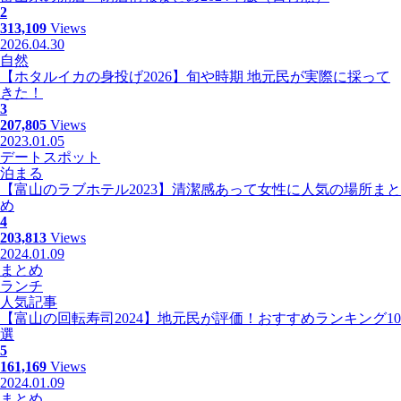
2
313,109
Views
2026.04.30
自然
【ホタルイカの身投げ2026】旬や時期 地元民が実際に採って
きた！
3
207,805
Views
2023.01.05
デートスポット
泊まる
【富山のラブホテル2023】清潔感あって女性に人気の場所まと
め
4
203,813
Views
2024.01.09
まとめ
ランチ
人気記事
【富山の回転寿司2024】地元民が評価！おすすめランキング10
選
5
161,169
Views
2024.01.09
まとめ