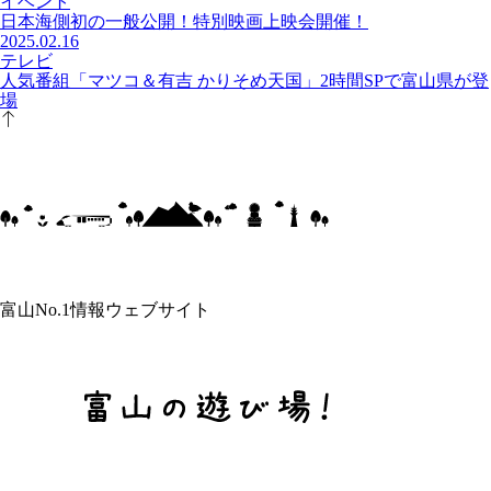
イベント
日本海側初の一般公開！特別映画上映会開催！
2025.02.16
テレビ
人気番組「マツコ＆有吉 かりそめ天国」2時間SPで富山県が登
場
富山No.1情報ウェブサイト