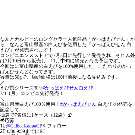
なんとカルビーのロングセラー人気商品「かっぱえびせん」か
ら、なんと富山県産の白えびを使用した「かっぱえびせん 白
えび」が発売されます！
コンビニエンスストアで7月3日に先行して発売され、それ以外
は7月10日から販売し、11月中旬に終売となる予定です。
今回はに富山県産の白えびを100%使用した、こだわりのかっ
ぱえびせんとなってます。
容量は50gで、店頭価格は160円前後になる見込みです。
／
えび撰シリーズ初✨
#かっぱえびせん白えび
7/3（月）コンビニ先行発売！
＼
富山県産白えび100％使用！
#かっぱえびせん
白えび の発売を
記念して
抽選で7名様に1ケース（12袋）🎁
🌟応募
1⃣
@CalbeeKappaCP
をフォロー
2⃣ 6/30 9:59までにRT