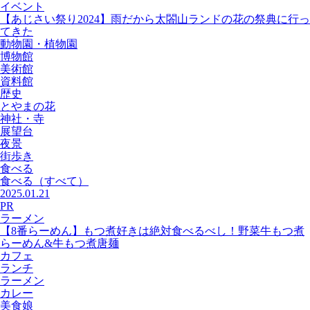
イベント
【あじさい祭り2024】雨だから太閤山ランドの花の祭典に行っ
てきた
動物園・植物園
博物館
美術館
資料館
歴史
とやまの花
神社・寺
展望台
夜景
街歩き
食べる
食べる
（すべて）
2025.01.21
PR
ラーメン
【8番らーめん】もつ煮好きは絶対食べるべし！野菜牛もつ煮
らーめん&牛もつ煮唐麺
カフェ
ランチ
ラーメン
カレー
美食娘