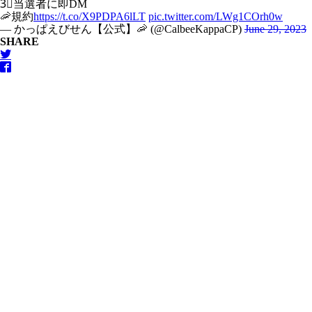
3⃣当選者に即DM
🦐規約
https://t.co/X9PDPA6lLT
pic.twitter.com/LWg1COrh0w
— かっぱえびせん【公式】🦐 (@CalbeeKappaCP)
June 29, 2023
SHARE