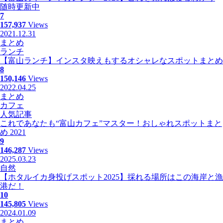
随時更新中
7
157,937
Views
2021.12.31
まとめ
ランチ
【富山ランチ】インスタ映えもするオシャレなスポットまとめ
8
150,146
Views
2022.04.25
まとめ
カフェ
人気記事
これであなたも“富山カフェ”マスター！おしゃれスポットまと
め 2021
9
146,287
Views
2025.03.23
自然
【ホタルイカ身投げスポット2025】採れる場所はこの海岸と漁
港だ！
10
145,805
Views
2024.01.09
まとめ