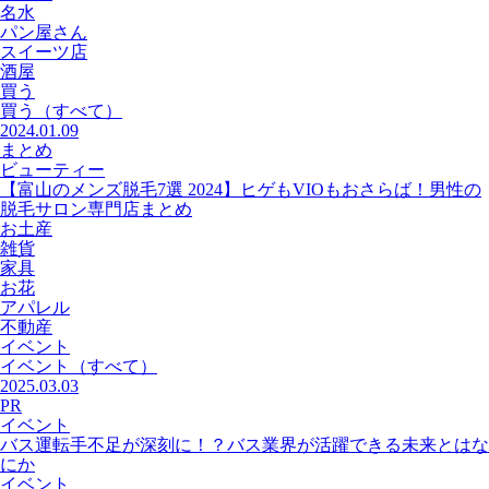
名水
パン屋さん
スイーツ店
酒屋
買う
買う
（すべて）
2024.01.09
まとめ
ビューティー
【富山のメンズ脱毛7選 2024】ヒゲもVIOもおさらば！男性の
脱毛サロン専門店まとめ
お土産
雑貨
家具
お花
アパレル
不動産
イベント
イベント
（すべて）
2025.03.03
PR
イベント
バス運転手不足が深刻に！？バス業界が活躍できる未来とはな
にか
イベント