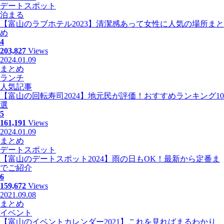
デートスポット
泊まる
【富山のラブホテル2023】清潔感あって女性に人気の場所まと
め
4
203,827
Views
2024.01.09
まとめ
ランチ
人気記事
【富山の回転寿司2024】地元民が評価！おすすめランキング10
選
5
161,191
Views
2024.01.09
まとめ
デートスポット
【富山のデートスポット2024】雨の日もOK！最新から定番ま
でご紹介
6
159,672
Views
2021.09.08
まとめ
イベント
【富山のイベントカレンダー2021】これを見ればまるわかり