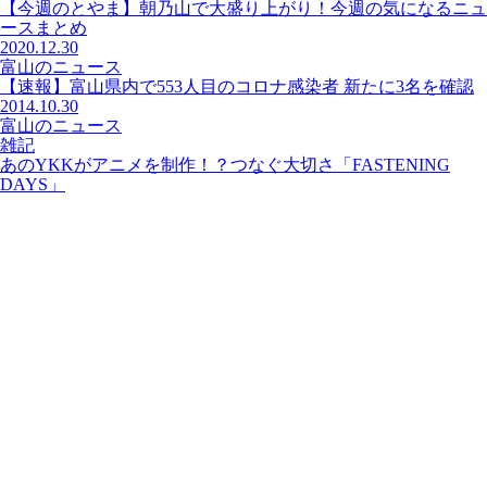
【今週のとやま】朝乃山で大盛り上がり！今週の気になるニュ
ースまとめ
2020.12.30
富山のニュース
【速報】富山県内で553人目のコロナ感染者 新たに3名を確認
2014.10.30
富山のニュース
雑記
あのYKKがアニメを制作！？つなぐ大切さ「FASTENING
DAYS」