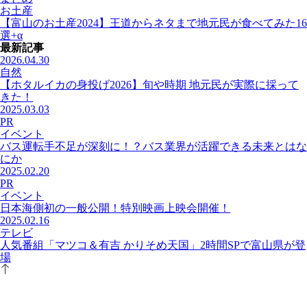
お土産
【富山のお土産2024】王道からネタまで地元民が食べてみた16
選+α
最新記事
2026.04.30
自然
【ホタルイカの身投げ2026】旬や時期 地元民が実際に採って
きた！
2025.03.03
PR
イベント
バス運転手不足が深刻に！？バス業界が活躍できる未来とはな
にか
2025.02.20
PR
イベント
日本海側初の一般公開！特別映画上映会開催！
2025.02.16
テレビ
人気番組「マツコ＆有吉 かりそめ天国」2時間SPで富山県が登
場