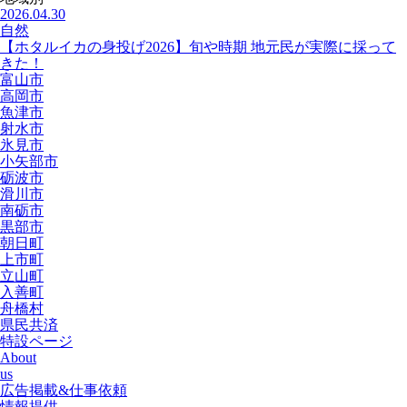
2026.04.30
自然
【ホタルイカの身投げ2026】旬や時期 地元民が実際に採って
きた！
富山市
高岡市
魚津市
射水市
氷見市
小矢部市
砺波市
滑川市
南砺市
黒部市
朝日町
上市町
立山町
入善町
舟橋村
県民共済
特設ページ
About
us
広告掲載&仕事依頼
情報提供