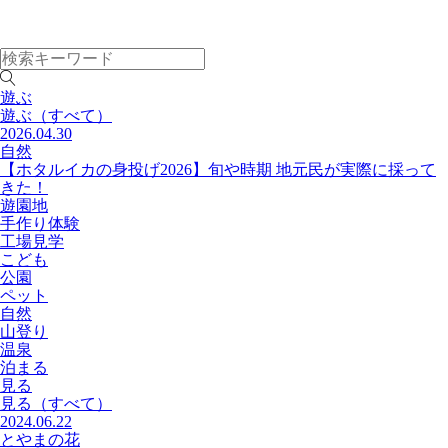
遊ぶ
遊ぶ
（すべて）
2026.04.30
自然
【ホタルイカの身投げ2026】旬や時期 地元民が実際に採って
きた！
遊園地
手作り体験
工場見学
こども
公園
ペット
自然
山登り
温泉
泊まる
見る
見る
（すべて）
2024.06.22
とやまの花