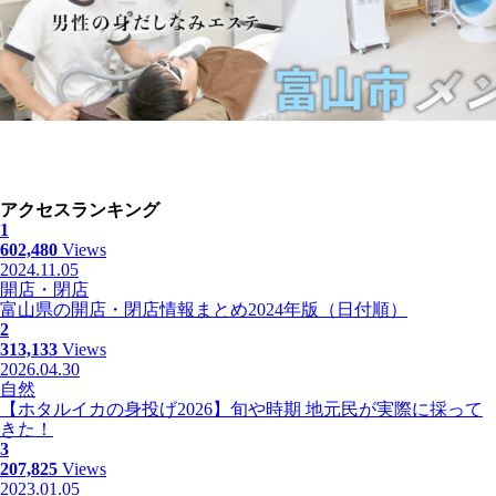
アクセスランキング
1
602,480
Views
2024.11.05
開店・閉店
富山県の開店・閉店情報まとめ2024年版（日付順）
2
313,133
Views
2026.04.30
自然
【ホタルイカの身投げ2026】旬や時期 地元民が実際に採って
きた！
3
207,825
Views
2023.01.05