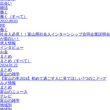
出会い
婚活
働く
働く
（すべて）
2022.09.03
PR
働く
社会人必見！！富山県社会人インターンシップ合同企業説明会
が面白い！
求人情報
インタビュー
お金
まとめ
まとめ
（すべて）
2024.01.22
まとめ
富山の雑学
【富山の冬2024】初めて過ごす人に見てほしい7つのこと+グ
ルメ情報
まとめ
富山のニュース
テレビ
富山の雑学
地域別
地域別