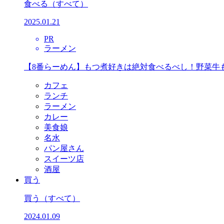
食べる
（すべて）
2025.01.21
PR
ラーメン
【8番らーめん】もつ煮好きは絶対食べるべし！野菜牛
カフェ
ランチ
ラーメン
カレー
美食娘
名水
パン屋さん
スイーツ店
酒屋
買う
買う
（すべて）
2024.01.09