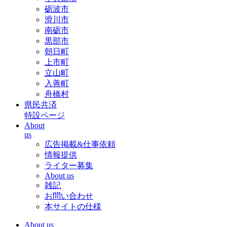
砺波市
滑川市
南砺市
黒部市
朝日町
上市町
立山町
入善町
舟橋村
県民共済
特設ページ
About
us
広告掲載&仕事依頼
情報提供
ライター募集
About us
雑記
お問い合わせ
本サイトの仕様
About us