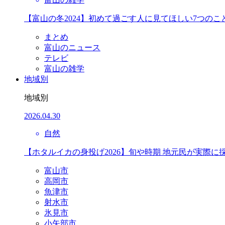
【富山の冬2024】初めて過ごす人に見てほしい7つのこ
まとめ
富山のニュース
テレビ
富山の雑学
地域別
地域別
2026.04.30
自然
【ホタルイカの身投げ2026】旬や時期 地元民が実際に
富山市
高岡市
魚津市
射水市
氷見市
小矢部市