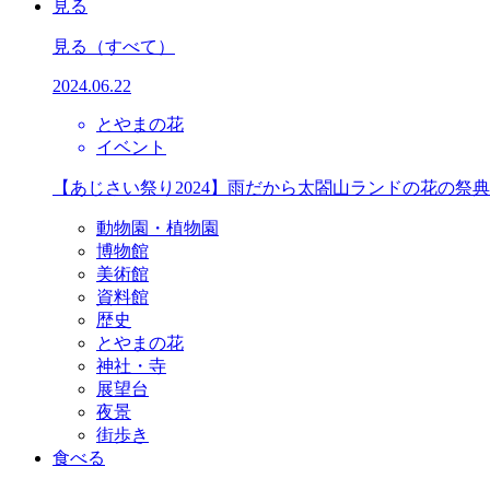
見る
見る
（すべて）
2024.06.22
とやまの花
イベント
【あじさい祭り2024】雨だから太閤山ランドの花の祭
動物園・植物園
博物館
美術館
資料館
歴史
とやまの花
神社・寺
展望台
夜景
街歩き
食べる