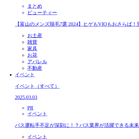
まとめ
ビューティー
【富山のメンズ脱毛7選 2024】ヒゲもVIOもおさら
お土産
雑貨
家具
お花
アパレル
不動産
イベント
イベント
（すべて）
2025.03.03
PR
イベント
バス運転手不足が深刻に！？バス業界が活躍できる未来
イベント