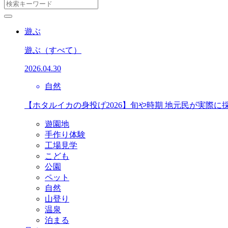
遊ぶ
遊ぶ
（すべて）
2026.04.30
自然
【ホタルイカの身投げ2026】旬や時期 地元民が実際に
遊園地
手作り体験
工場見学
こども
公園
ペット
自然
山登り
温泉
泊まる