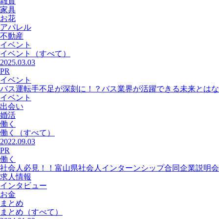
雑貨
家具
お花
アパレル
不動産
イベント
イベント
（すべて）
2025.03.03
PR
イベント
バス運転手不足が深刻に！？バス業界が活躍できる未来とはな
イベント
出会い
婚活
働く
働く
（すべて）
2022.09.03
PR
働く
社会人必見！！富山県社会人インターンシップ合同企業説明会
求人情報
インタビュー
お金
まとめ
まとめ
（すべて）