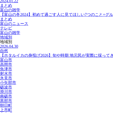
2024.01.22
まとめ
富山の雑学
【富山の冬2024】初めて過ごす人に見てほしい7つのこと+グ
まとめ
富山のニュース
テレビ
富山の雑学
地域別
地域別
2026.04.30
自然
【ホタルイカの身投げ2026】旬や時期 地元民が実際に採って
富山市
高岡市
魚津市
射水市
氷見市
小矢部市
砺波市
滑川市
南砺市
黒部市
朝日町
上市町