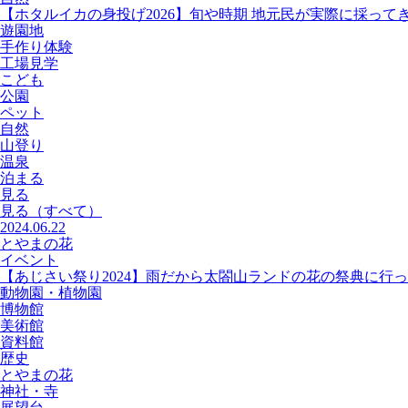
【ホタルイカの身投げ2026】旬や時期 地元民が実際に採って
遊園地
手作り体験
工場見学
こども
公園
ペット
自然
山登り
温泉
泊まる
見る
見る
（すべて）
2024.06.22
とやまの花
イベント
【あじさい祭り2024】雨だから太閤山ランドの花の祭典に行
動物園・植物園
博物館
美術館
資料館
歴史
とやまの花
神社・寺
展望台