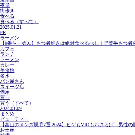
夜景
街歩き
食べる
食べる
（すべて）
2025.01.21
PR
ラーメン
【8番らーめん】もつ煮好きは絶対食べるべし！野菜牛もつ煮
カフェ
ランチ
ラーメン
カレー
美食娘
名水
パン屋さん
スイーツ店
酒屋
買う
買う
（すべて）
2024.01.09
まとめ
ビューティー
【富山のメンズ脱毛7選 2024】ヒゲもVIOもおさらば！男性
お土産