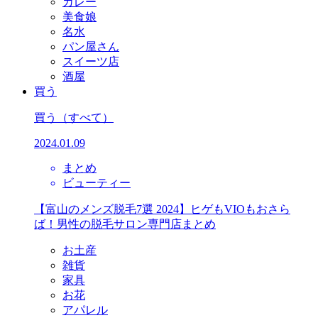
カレー
美食娘
名水
パン屋さん
スイーツ店
酒屋
買う
買う
（すべて）
2024.01.09
まとめ
ビューティー
【富山のメンズ脱毛7選 2024】ヒゲもVIOもおさら
ば！男性の脱毛サロン専門店まとめ
お土産
雑貨
家具
お花
アパレル