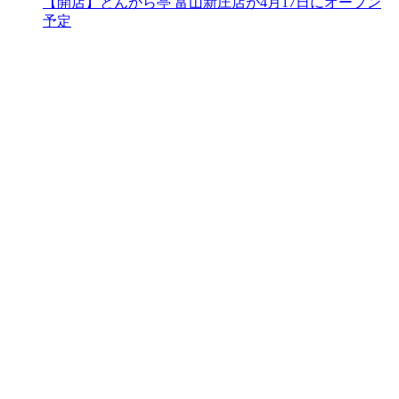
【開店】とんから亭 富山新庄店が4月17日にオープン
予定