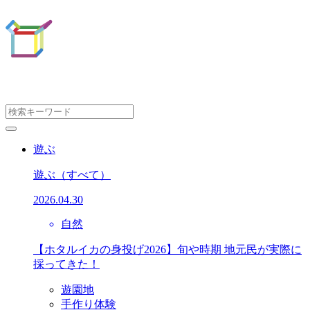
遊ぶ
遊ぶ
（すべて）
2026.04.30
自然
【ホタルイカの身投げ2026】旬や時期 地元民が実際に
採ってきた！
遊園地
手作り体験