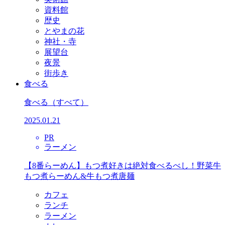
資料館
歴史
とやまの花
神社・寺
展望台
夜景
街歩き
食べる
食べる
（すべて）
2025.01.21
PR
ラーメン
【8番らーめん】もつ煮好きは絶対食べるべし！野菜牛
もつ煮らーめん&牛もつ煮唐麺
カフェ
ランチ
ラーメン