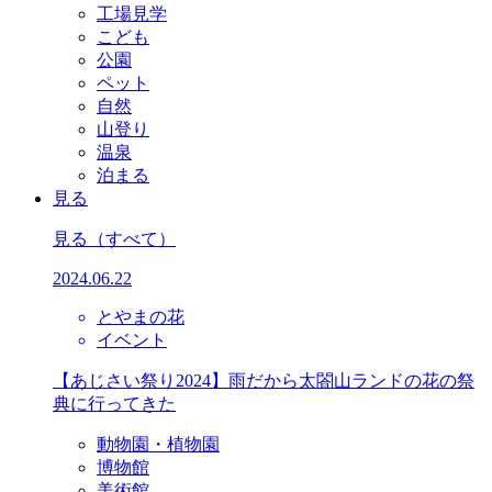
工場見学
こども
公園
ペット
自然
山登り
温泉
泊まる
見る
見る
（すべて）
2024.06.22
とやまの花
イベント
【あじさい祭り2024】雨だから太閤山ランドの花の祭
典に行ってきた
動物園・植物園
博物館
美術館