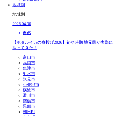
地域別
地域別
2026.04.30
自然
【ホタルイカの身投げ2026】旬や時期 地元民が実際に
採ってきた！
富山市
高岡市
魚津市
射水市
氷見市
小矢部市
砺波市
滑川市
南砺市
黒部市
朝日町