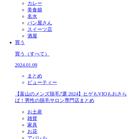
カレー
美食娘
名水
パン屋さん
スイーツ店
酒屋
買う
買う
（すべて）
2024.01.09
まとめ
ビューティー
【富山のメンズ脱毛7選 2024】ヒゲもVIOもおさら
ば！男性の脱毛サロン専門店まとめ
お土産
雑貨
家具
お花
アパレル