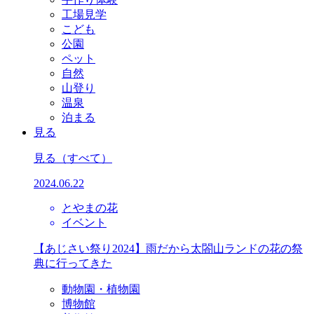
工場見学
こども
公園
ペット
自然
山登り
温泉
泊まる
見る
見る
（すべて）
2024.06.22
とやまの花
イベント
【あじさい祭り2024】雨だから太閤山ランドの花の祭
典に行ってきた
動物園・植物園
博物館