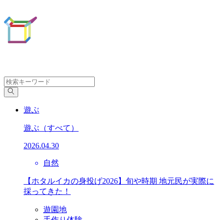
遊ぶ
遊ぶ
（すべて）
2026.04.30
自然
【ホタルイカの身投げ2026】旬や時期 地元民が実際に
採ってきた！
遊園地
手作り体験