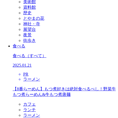
美術館
資料館
歴史
とやまの花
神社・寺
展望台
夜景
街歩き
食べる
食べる
（すべて）
2025.01.21
PR
ラーメン
【8番らーめん】もつ煮好きは絶対食べるべし！野菜牛
もつ煮らーめん&牛もつ煮唐麺
カフェ
ランチ
ラーメン