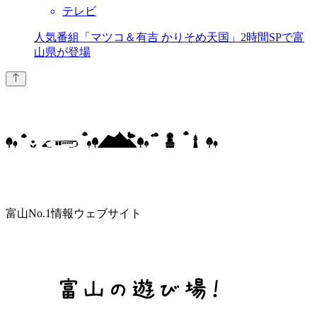
テレビ
人気番組「マツコ＆有吉 かりそめ天国」2時間SPで富
山県が登場
富山No.1情報ウェブサイト