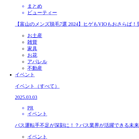
まとめ
ビューティー
【富山のメンズ脱毛7選 2024】ヒゲもVIOもおさら
お土産
雑貨
家具
お花
アパレル
不動産
イベント
イベント
（すべて）
2025.03.03
PR
イベント
バス運転手不足が深刻に！？バス業界が活躍できる未来
イベント