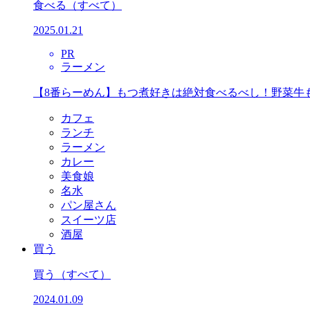
食べる
（すべて）
2025.01.21
PR
ラーメン
【8番らーめん】もつ煮好きは絶対食べるべし！野菜牛
カフェ
ランチ
ラーメン
カレー
美食娘
名水
パン屋さん
スイーツ店
酒屋
買う
買う
（すべて）
2024.01.09