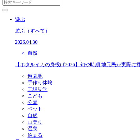
遊ぶ
遊ぶ
（すべて）
2026.04.30
自然
【ホタルイカの身投げ2026】旬や時期 地元民が実際に
遊園地
手作り体験
工場見学
こども
公園
ペット
自然
山登り
温泉
泊まる