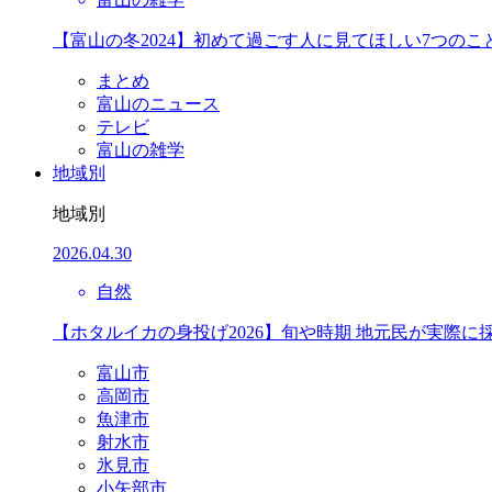
【富山の冬2024】初めて過ごす人に見てほしい7つのこ
まとめ
富山のニュース
テレビ
富山の雑学
地域別
地域別
2026.04.30
自然
【ホタルイカの身投げ2026】旬や時期 地元民が実際に
富山市
高岡市
魚津市
射水市
氷見市
小矢部市