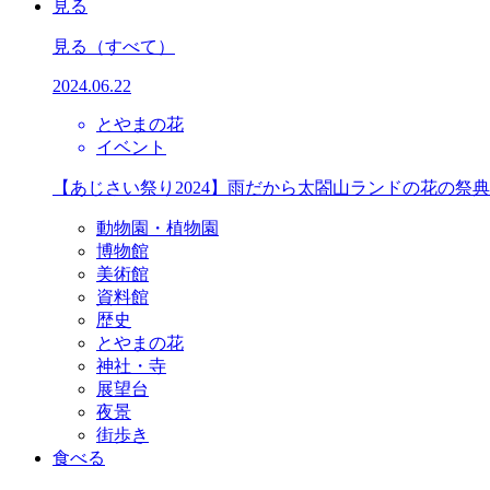
見る
見る
（すべて）
2024.06.22
とやまの花
イベント
【あじさい祭り2024】雨だから太閤山ランドの花の祭
動物園・植物園
博物館
美術館
資料館
歴史
とやまの花
神社・寺
展望台
夜景
街歩き
食べる