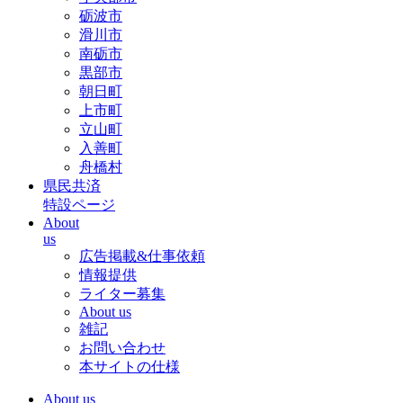
砺波市
滑川市
南砺市
黒部市
朝日町
上市町
立山町
入善町
舟橋村
県民共済
特設ページ
About
us
広告掲載&仕事依頼
情報提供
ライター募集
About us
雑記
お問い合わせ
本サイトの仕様
About us