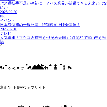
バス運転手不足が深刻に！？バス業界が活躍できる未来とはな
にか
2025.02.20
PR
イベント
日本海側初の一般公開！特別映画上映会開催！
2025.02.16
テレビ
人気番組「マツコ＆有吉 かりそめ天国」2時間SPで富山県が登
場
富山No.1情報ウェブサイト