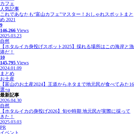
カフェ
人気記事
これであなたも“富山カフェ”マスター！おしゃれスポットまと
め 2021
9
146,266
Views
2025.03.23
自然
【ホタルイカ身投げスポット2025】採れる場所はこの海岸と漁
港だ！
10
145,795
Views
2024.01.09
まとめ
お土産
【富山のお土産2024】王道からネタまで地元民が食べてみた16
選+α
最新記事
2026.04.30
自然
【ホタルイカの身投げ2026】旬や時期 地元民が実際に採って
きた！
2025.03.03
PR
イベント