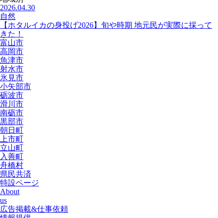
2026.04.30
自然
【ホタルイカの身投げ2026】旬や時期 地元民が実際に採って
きた！
富山市
高岡市
魚津市
射水市
氷見市
小矢部市
砺波市
滑川市
南砺市
黒部市
朝日町
上市町
立山町
入善町
舟橋村
県民共済
特設ページ
About
us
広告掲載&仕事依頼
情報提供