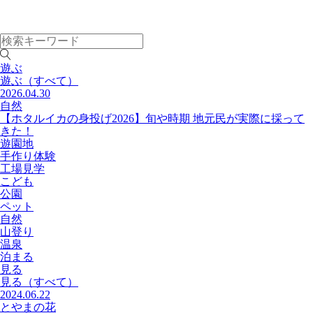
遊ぶ
遊ぶ
（すべて）
2026.04.30
自然
【ホタルイカの身投げ2026】旬や時期 地元民が実際に採って
きた！
遊園地
手作り体験
工場見学
こども
公園
ペット
自然
山登り
温泉
泊まる
見る
見る
（すべて）
2024.06.22
とやまの花