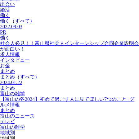
出会い
婚活
働く
働く
（すべて）
2022.09.03
PR
働く
社会人必見！！富山県社会人インターンシップ合同企業説明会
が面白い！
求人情報
インタビュー
お金
まとめ
まとめ
（すべて）
2024.01.22
まとめ
富山の雑学
【富山の冬2024】初めて過ごす人に見てほしい7つのこと+グ
ルメ情報
まとめ
富山のニュース
テレビ
富山の雑学
地域別
地域別