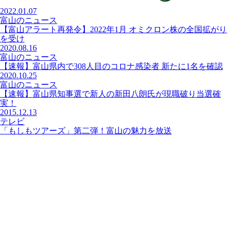
2022.01.07
富山のニュース
【富山アラート再発令】2022年1月 オミクロン株の全国拡がり
を受け
2020.08.16
富山のニュース
【速報】富山県内で308人目のコロナ感染者 新たに1名を確認
2020.10.25
富山のニュース
【速報】富山県知事選で新人の新田八朗氏が現職破り当選確
実！
2015.12.13
テレビ
「もしもツアーズ」第二弾！富山の魅力を放送