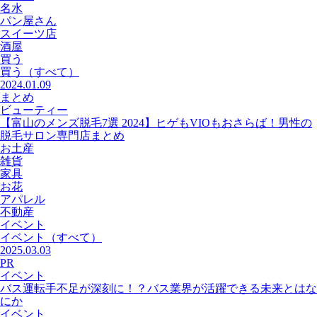
名水
パン屋さん
スイーツ店
酒屋
買う
買う
（すべて）
2024.01.09
まとめ
ビューティー
【富山のメンズ脱毛7選 2024】ヒゲもVIOもおさらば！男性の
脱毛サロン専門店まとめ
お土産
雑貨
家具
お花
アパレル
不動産
イベント
イベント
（すべて）
2025.03.03
PR
イベント
バス運転手不足が深刻に！？バス業界が活躍できる未来とはな
にか
イベント