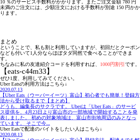
10 ％のサービス手数料がかかります。またご注文金額 780 円
未満のご注文には、少額注文における手数料が別途 150 円かか
ります。
まとめ
ということで、私も割と利用していますが、初回だとクーポン
なども付いて1人分ならほぼタダ同然で食べることができま
す。
ちなみに私の友達紹介コードを利用すれば、
1000円割引
です。
【eats-c44m33】
ぜひ1度、利用してみてください。
Uber Eatsの利用方法はこちら↓
2020.07.13
【Uber Eats（ウーバーイーツ）富山】初心者でも簡単！登録方
法から受け取るまで【まとめ】
どうも、編集長のサクラです。 Uberは「Uber Eats」のサービ
ス提供を、4月23日より富山市の一部地域で開始することを発
表しました。 初めの対象地域は、富山市街地周辺のみとなっ
ています。 そこで今...
Uber Eatsで配達のバイトをしたい人はこちら↓
2020.08.13