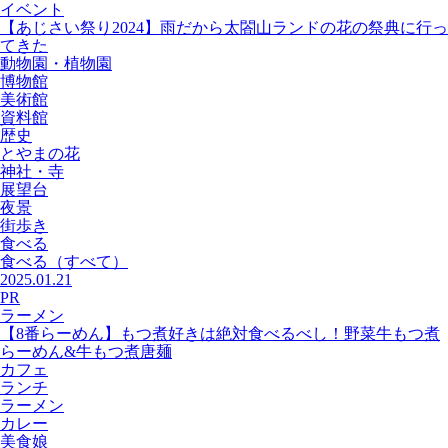
イベント
【あじさい祭り2024】雨だから太閤山ランドの花の祭典に行っ
てきた
動物園・植物園
博物館
美術館
資料館
歴史
とやまの花
神社・寺
展望台
夜景
街歩き
食べる
食べる
（すべて）
2025.01.21
PR
ラーメン
【8番らーめん】もつ煮好きは絶対食べるべし！野菜牛もつ煮
らーめん&牛もつ煮唐麺
カフェ
ランチ
ラーメン
カレー
美食娘