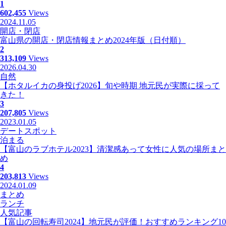
1
602,455
Views
2024.11.05
開店・閉店
富山県の開店・閉店情報まとめ2024年版（日付順）
2
313,109
Views
2026.04.30
自然
【ホタルイカの身投げ2026】旬や時期 地元民が実際に採って
きた！
3
207,805
Views
2023.01.05
デートスポット
泊まる
【富山のラブホテル2023】清潔感あって女性に人気の場所まと
め
4
203,813
Views
2024.01.09
まとめ
ランチ
人気記事
【富山の回転寿司2024】地元民が評価！おすすめランキング10