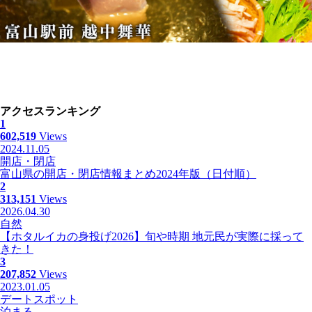
アクセスランキング
1
602,519
Views
2024.11.05
開店・閉店
富山県の開店・閉店情報まとめ2024年版（日付順）
2
313,151
Views
2026.04.30
自然
【ホタルイカの身投げ2026】旬や時期 地元民が実際に採って
きた！
3
207,852
Views
2023.01.05
デートスポット
泊まる