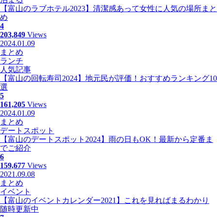
【富山のラブホテル2023】清潔感あって女性に人気の場所まと
め
4
203,849
Views
2024.01.09
まとめ
ランチ
人気記事
【富山の回転寿司2024】地元民が評価！おすすめランキング10
選
5
161,205
Views
2024.01.09
まとめ
デートスポット
【富山のデートスポット2024】雨の日もOK！最新から定番ま
でご紹介
6
159,677
Views
2021.09.08
まとめ
イベント
【富山のイベントカレンダー2021】これを見ればまるわかり
随時更新中