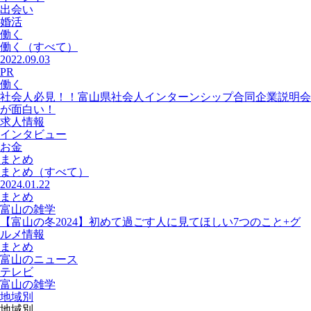
出会い
婚活
働く
働く
（すべて）
2022.09.03
PR
働く
社会人必見！！富山県社会人インターンシップ合同企業説明会
が面白い！
求人情報
インタビュー
お金
まとめ
まとめ
（すべて）
2024.01.22
まとめ
富山の雑学
【富山の冬2024】初めて過ごす人に見てほしい7つのこと+グ
ルメ情報
まとめ
富山のニュース
テレビ
富山の雑学
地域別
地域別