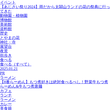
イベント
【あじさい祭り2024】雨だから太閤山ランドの花の祭典に行っ
てきた
動物園・植物園
博物館
美術館
資料館
歴史
とやまの花
神社・寺
展望台
夜景
街歩き
食べる
食べる
（すべて）
2025.01.21
PR
ラーメン
【8番らーめん】もつ煮好きは絶対食べるべし！野菜牛もつ煮
らーめん&牛もつ煮唐麺
カフェ
ランチ
ラーメン
カレー
美食娘