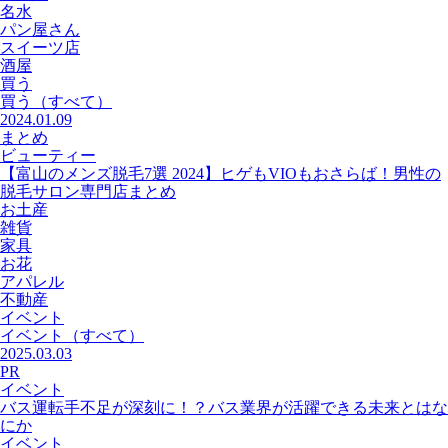
名水
パン屋さん
スイーツ店
酒屋
買う
買う
（すべて）
2024.01.09
まとめ
ビューティー
【富山のメンズ脱毛7選 2024】ヒゲもVIOもおさらば！男性の
脱毛サロン専門店まとめ
お土産
雑貨
家具
お花
アパレル
不動産
イベント
イベント
（すべて）
2025.03.03
PR
イベント
バス運転手不足が深刻に！？バス業界が活躍できる未来とはな
にか
イベント