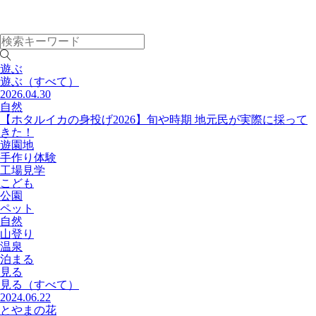
遊ぶ
遊ぶ
（すべて）
2026.04.30
自然
【ホタルイカの身投げ2026】旬や時期 地元民が実際に採って
きた！
遊園地
手作り体験
工場見学
こども
公園
ペット
自然
山登り
温泉
泊まる
見る
見る
（すべて）
2024.06.22
とやまの花