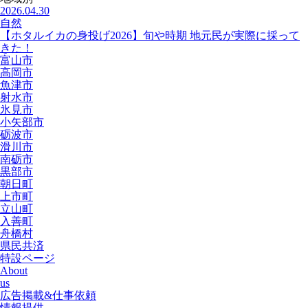
2026.04.30
自然
【ホタルイカの身投げ2026】旬や時期 地元民が実際に採って
きた！
富山市
高岡市
魚津市
射水市
氷見市
小矢部市
砺波市
滑川市
南砺市
黒部市
朝日町
上市町
立山町
入善町
舟橋村
県民共済
特設ページ
About
us
広告掲載&仕事依頼
情報提供