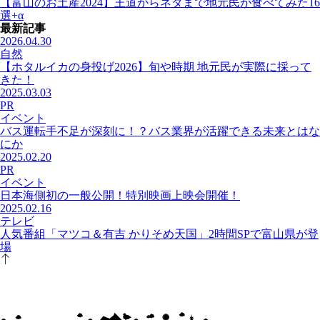
【富山のお土産2024】王道からネタまで地元民が食べてみた16
選+α
最新記事
2026.04.30
自然
【ホタルイカの身投げ2026】旬や時期 地元民が実際に採って
きた！
2025.03.03
PR
イベント
バス運転手不足が深刻に！？バス業界が活躍できる未来とはな
にか
2025.02.20
PR
イベント
日本海側初の一般公開！特別映画上映会開催！
2025.02.16
テレビ
人気番組「マツコ＆有吉 かりそめ天国」2時間SPで富山県が登
場