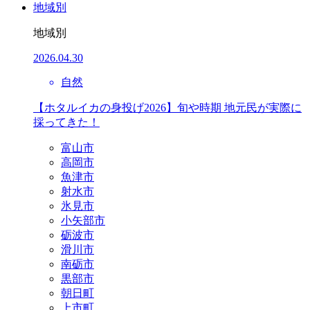
地域別
地域別
2026.04.30
自然
【ホタルイカの身投げ2026】旬や時期 地元民が実際に
採ってきた！
富山市
高岡市
魚津市
射水市
氷見市
小矢部市
砺波市
滑川市
南砺市
黒部市
朝日町
上市町