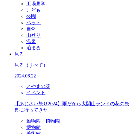
工場見学
こども
公園
ペット
自然
山登り
温泉
泊まる
見る
見る
（すべて）
2024.06.22
とやまの花
イベント
【あじさい祭り2024】雨だから太閤山ランドの花の祭
典に行ってきた
動物園・植物園
博物館
美術館