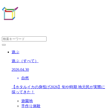
遊ぶ
遊ぶ
（すべて）
2026.04.30
自然
【ホタルイカの身投げ2026】旬や時期 地元民が実際に
採ってきた！
遊園地
手作り体験