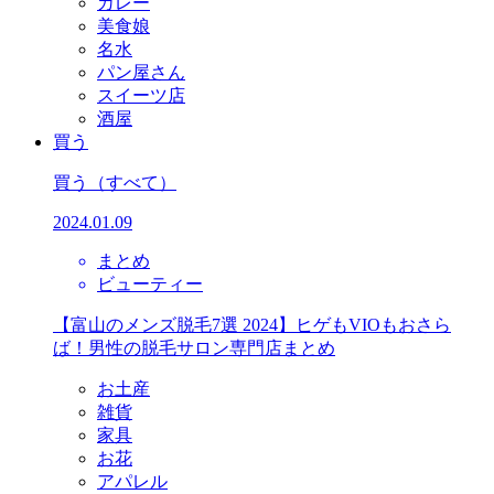
カレー
美食娘
名水
パン屋さん
スイーツ店
酒屋
買う
買う
（すべて）
2024.01.09
まとめ
ビューティー
【富山のメンズ脱毛7選 2024】ヒゲもVIOもおさら
ば！男性の脱毛サロン専門店まとめ
お土産
雑貨
家具
お花
アパレル