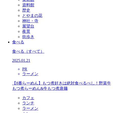
資料館
歴史
とやまの花
神社・寺
展望台
夜景
街歩き
食べる
食べる
（すべて）
2025.01.21
PR
ラーメン
【8番らーめん】もつ煮好きは絶対食べるべし！野菜牛
もつ煮らーめん&牛もつ煮唐麺
カフェ
ランチ
ラーメン