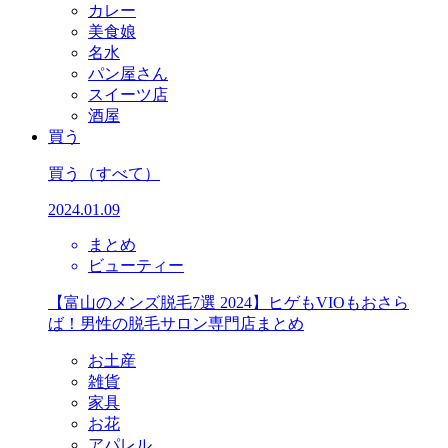
カレー
美食娘
名水
パン屋さん
スイーツ店
酒屋
買う
買う
（すべて）
2024.01.09
まとめ
ビューティー
【富山のメンズ脱毛7選 2024】ヒゲもVIOもおさら
ば！男性の脱毛サロン専門店まとめ
お土産
雑貨
家具
お花
アパレル