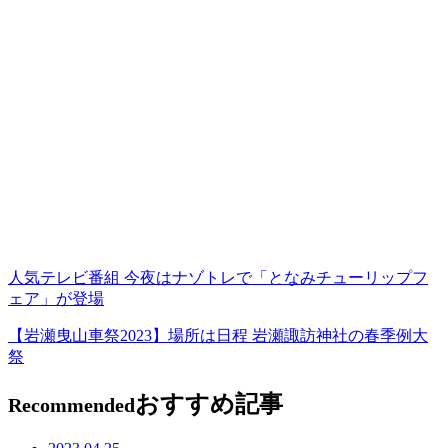
人気テレビ番組 今夜はナゾトレで「となみチューリップフ
ェア」が登場
【岩瀬曳山車祭2023】場所は日程 岩瀬諏訪神社の春季例大
祭
おすすめ記事
Recommended