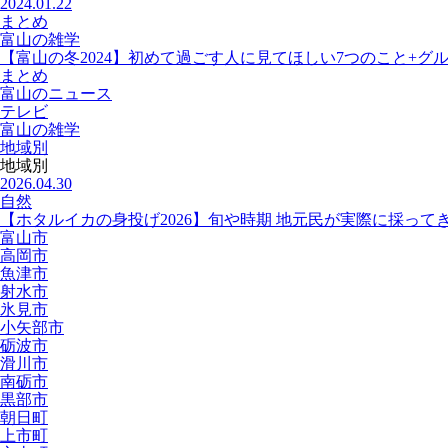
2024.01.22
まとめ
富山の雑学
【富山の冬2024】初めて過ごす人に見てほしい7つのこと+グ
まとめ
富山のニュース
テレビ
富山の雑学
地域別
地域別
2026.04.30
自然
【ホタルイカの身投げ2026】旬や時期 地元民が実際に採って
富山市
高岡市
魚津市
射水市
氷見市
小矢部市
砺波市
滑川市
南砺市
黒部市
朝日町
上市町