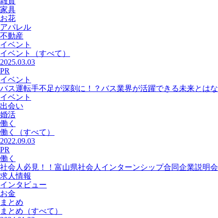
雑貨
家具
お花
アパレル
不動産
イベント
イベント
（すべて）
2025.03.03
PR
イベント
バス運転手不足が深刻に！？バス業界が活躍できる未来とはな
イベント
出会い
婚活
働く
働く
（すべて）
2022.09.03
PR
働く
社会人必見！！富山県社会人インターンシップ合同企業説明会
求人情報
インタビュー
お金
まとめ
まとめ
（すべて）