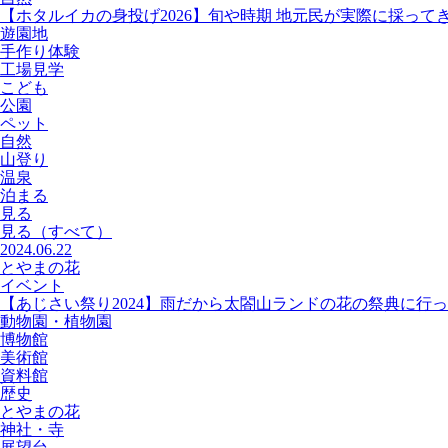
【ホタルイカの身投げ2026】旬や時期 地元民が実際に採って
遊園地
手作り体験
工場見学
こども
公園
ペット
自然
山登り
温泉
泊まる
見る
見る
（すべて）
2024.06.22
とやまの花
イベント
【あじさい祭り2024】雨だから太閤山ランドの花の祭典に行
動物園・植物園
博物館
美術館
資料館
歴史
とやまの花
神社・寺
展望台