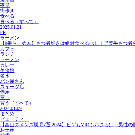
夜景
街歩き
食べる
食べる
（すべて）
2025.01.21
PR
ラーメン
【8番らーめん】もつ煮好きは絶対食べるべし！野菜牛もつ煮
カフェ
ランチ
ラーメン
カレー
美食娘
名水
パン屋さん
スイーツ店
酒屋
買う
買う
（すべて）
2024.01.09
まとめ
ビューティー
【富山のメンズ脱毛7選 2024】ヒゲもVIOもおさらば！男性
お土産