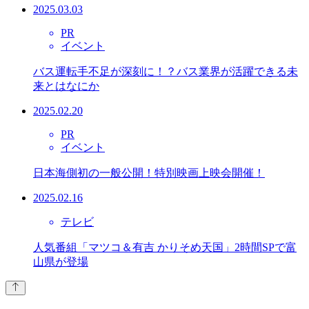
2025.03.03
PR
イベント
バス運転手不足が深刻に！？バス業界が活躍できる未
来とはなにか
2025.02.20
PR
イベント
日本海側初の一般公開！特別映画上映会開催！
2025.02.16
テレビ
人気番組「マツコ＆有吉 かりそめ天国」2時間SPで富
山県が登場