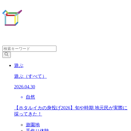
遊ぶ
遊ぶ
（すべて）
2026.04.30
自然
【ホタルイカの身投げ2026】旬や時期 地元民が実際に
採ってきた！
遊園地
手作り体験