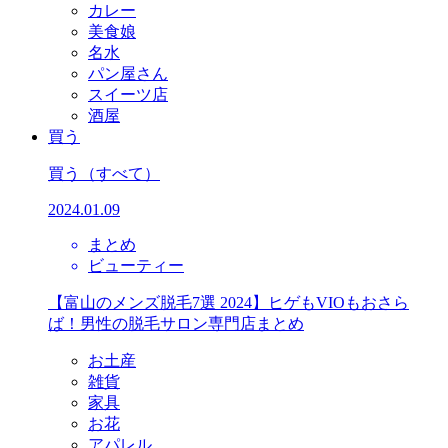
カレー
美食娘
名水
パン屋さん
スイーツ店
酒屋
買う
買う
（すべて）
2024.01.09
まとめ
ビューティー
【富山のメンズ脱毛7選 2024】ヒゲもVIOもおさら
ば！男性の脱毛サロン専門店まとめ
お土産
雑貨
家具
お花
アパレル