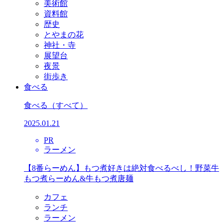
美術館
資料館
歴史
とやまの花
神社・寺
展望台
夜景
街歩き
食べる
食べる
（すべて）
2025.01.21
PR
ラーメン
【8番らーめん】もつ煮好きは絶対食べるべし！野菜牛
もつ煮らーめん&牛もつ煮唐麺
カフェ
ランチ
ラーメン