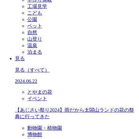
工場見学
こども
公園
ペット
自然
山登り
温泉
泊まる
見る
見る
（すべて）
2024.06.22
とやまの花
イベント
【あじさい祭り2024】雨だから太閤山ランドの花の祭
典に行ってきた
動物園・植物園
博物館