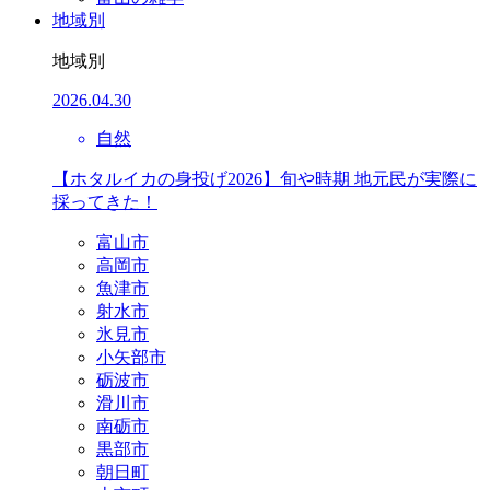
地域別
地域別
2026.04.30
自然
【ホタルイカの身投げ2026】旬や時期 地元民が実際に
採ってきた！
富山市
高岡市
魚津市
射水市
氷見市
小矢部市
砺波市
滑川市
南砺市
黒部市
朝日町