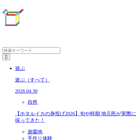
遊ぶ
遊ぶ
（すべて）
2026.04.30
自然
【ホタルイカの身投げ2026】旬や時期 地元民が実際に
採ってきた！
遊園地
手作り体験