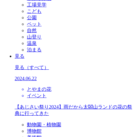
工場見学
こども
公園
ペット
自然
山登り
温泉
泊まる
見る
見る
（すべて）
2024.06.22
とやまの花
イベント
【あじさい祭り2024】雨だから太閤山ランドの花の祭
典に行ってきた
動物園・植物園
博物館