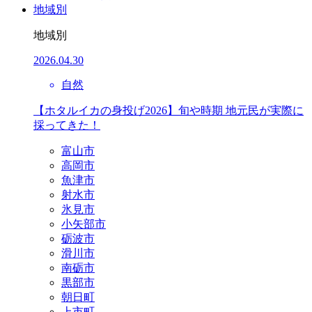
地域別
地域別
2026.04.30
自然
【ホタルイカの身投げ2026】旬や時期 地元民が実際に
採ってきた！
富山市
高岡市
魚津市
射水市
氷見市
小矢部市
砺波市
滑川市
南砺市
黒部市
朝日町
上市町