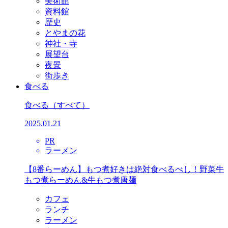
美術館
資料館
歴史
とやまの花
神社・寺
展望台
夜景
街歩き
食べる
食べる
（すべて）
2025.01.21
PR
ラーメン
【8番らーめん】もつ煮好きは絶対食べるべし！野菜牛
もつ煮らーめん&牛もつ煮唐麺
カフェ
ランチ
ラーメン