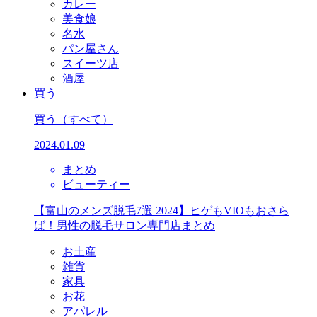
カレー
美食娘
名水
パン屋さん
スイーツ店
酒屋
買う
買う
（すべて）
2024.01.09
まとめ
ビューティー
【富山のメンズ脱毛7選 2024】ヒゲもVIOもおさら
ば！男性の脱毛サロン専門店まとめ
お土産
雑貨
家具
お花
アパレル