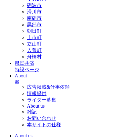
砺波市
滑川市
南砺市
黒部市
朝日町
上市町
立山町
入善町
舟橋村
県民共済
特設ページ
About
us
広告掲載&仕事依頼
情報提供
ライター募集
About us
雑記
お問い合わせ
本サイトの仕様
About us