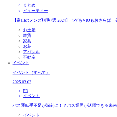
まとめ
ビューティー
【富山のメンズ脱毛7選 2024】ヒゲもVIOもおさら
お土産
雑貨
家具
お花
アパレル
不動産
イベント
イベント
（すべて）
2025.03.03
PR
イベント
バス運転手不足が深刻に！？バス業界が活躍できる未来
イベント