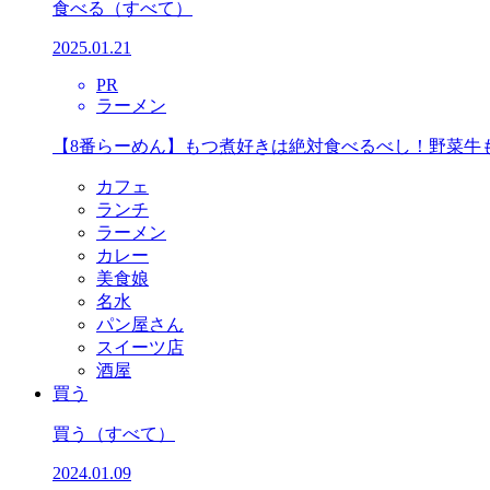
食べる
（すべて）
2025.01.21
PR
ラーメン
【8番らーめん】もつ煮好きは絶対食べるべし！野菜牛
カフェ
ランチ
ラーメン
カレー
美食娘
名水
パン屋さん
スイーツ店
酒屋
買う
買う
（すべて）
2024.01.09