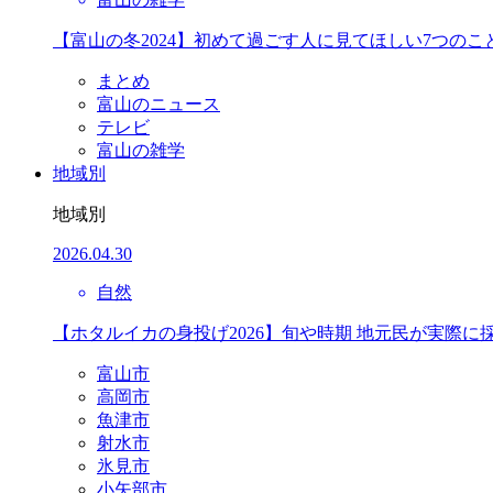
【富山の冬2024】初めて過ごす人に見てほしい7つのこ
まとめ
富山のニュース
テレビ
富山の雑学
地域別
地域別
2026.04.30
自然
【ホタルイカの身投げ2026】旬や時期 地元民が実際に
富山市
高岡市
魚津市
射水市
氷見市
小矢部市