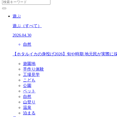
遊ぶ
遊ぶ
（すべて）
2026.04.30
自然
【ホタルイカの身投げ2026】旬や時期 地元民が実際に
遊園地
手作り体験
工場見学
こども
公園
ペット
自然
山登り
温泉
泊まる