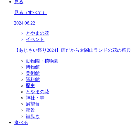
見る
見る
（すべて）
2024.06.22
とやまの花
イベント
【あじさい祭り2024】雨だから太閤山ランドの花の祭
動物園・植物園
博物館
美術館
資料館
歴史
とやまの花
神社・寺
展望台
夜景
街歩き
食べる