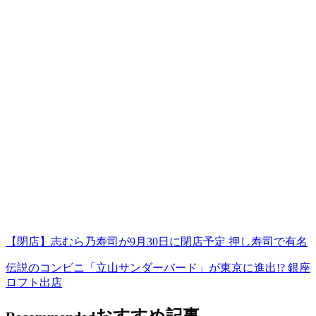
【閉店】志むら乃寿司が9月30日に閉店予定 押し寿司で有名
伝説のコンビニ「立山サンダーバード」が東京に進出!? 銀座
ロフト出店