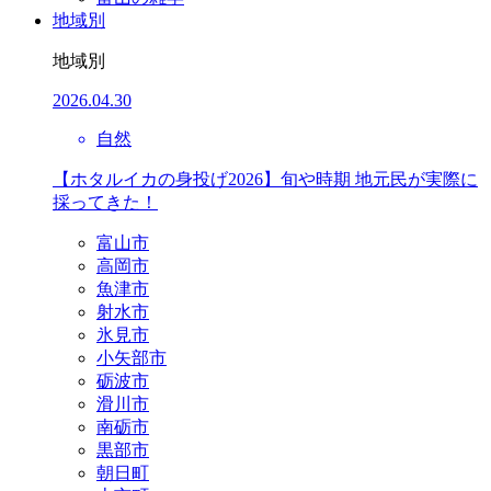
地域別
地域別
2026.04.30
自然
【ホタルイカの身投げ2026】旬や時期 地元民が実際に
採ってきた！
富山市
高岡市
魚津市
射水市
氷見市
小矢部市
砺波市
滑川市
南砺市
黒部市
朝日町