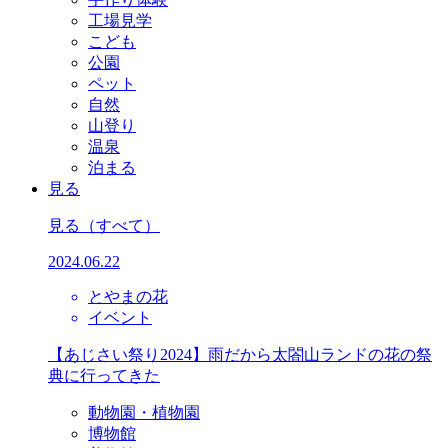
工場見学
こども
公園
ペット
自然
山登り
温泉
泊まる
見る
見る
（すべて）
2024.06.22
とやまの花
イベント
【あじさい祭り2024】雨だから太閤山ランドの花の祭
典に行ってきた
動物園・植物園
博物館