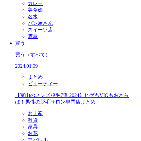
カレー
美食娘
名水
パン屋さん
スイーツ店
酒屋
買う
買う
（すべて）
2024.01.09
まとめ
ビューティー
【富山のメンズ脱毛7選 2024】ヒゲもVIOもおさら
ば！男性の脱毛サロン専門店まとめ
お土産
雑貨
家具
お花
アパレル