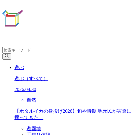
遊ぶ
遊ぶ
（すべて）
2026.04.30
自然
【ホタルイカの身投げ2026】旬や時期 地元民が実際に
採ってきた！
遊園地
手作り体験