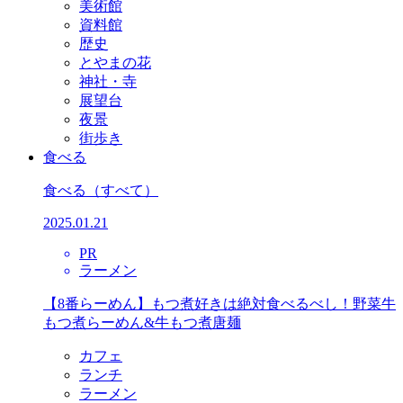
美術館
資料館
歴史
とやまの花
神社・寺
展望台
夜景
街歩き
食べる
食べる
（すべて）
2025.01.21
PR
ラーメン
【8番らーめん】もつ煮好きは絶対食べるべし！野菜牛
もつ煮らーめん&牛もつ煮唐麺
カフェ
ランチ
ラーメン