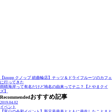
【knopp クノップ 総曲輪店】ナッツ＆ドライフルーツのカフェ
に行ってきた
雨晴海岸って有名だけど地名の由来ってナニ？【とやまクイ
ズ】
おすすめ記事
Recommended
2019.04.02
イベント
【富山の令和イベント】新元号発表とともに発生したことまと