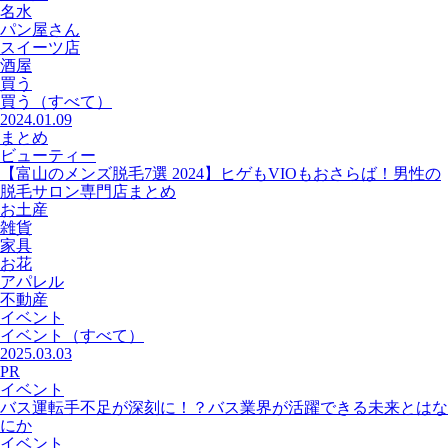
名水
パン屋さん
スイーツ店
酒屋
買う
買う
（すべて）
2024.01.09
まとめ
ビューティー
【富山のメンズ脱毛7選 2024】ヒゲもVIOもおさらば！男性の
脱毛サロン専門店まとめ
お土産
雑貨
家具
お花
アパレル
不動産
イベント
イベント
（すべて）
2025.03.03
PR
イベント
バス運転手不足が深刻に！？バス業界が活躍できる未来とはな
にか
イベント