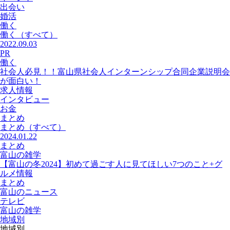
出会い
婚活
働く
働く
（すべて）
2022.09.03
PR
働く
社会人必見！！富山県社会人インターンシップ合同企業説明会
が面白い！
求人情報
インタビュー
お金
まとめ
まとめ
（すべて）
2024.01.22
まとめ
富山の雑学
【富山の冬2024】初めて過ごす人に見てほしい7つのこと+グ
ルメ情報
まとめ
富山のニュース
テレビ
富山の雑学
地域別
地域別