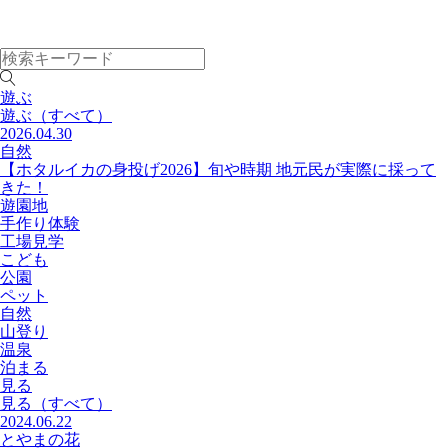
遊ぶ
遊ぶ
（すべて）
2026.04.30
自然
【ホタルイカの身投げ2026】旬や時期 地元民が実際に採って
きた！
遊園地
手作り体験
工場見学
こども
公園
ペット
自然
山登り
温泉
泊まる
見る
見る
（すべて）
2024.06.22
とやまの花