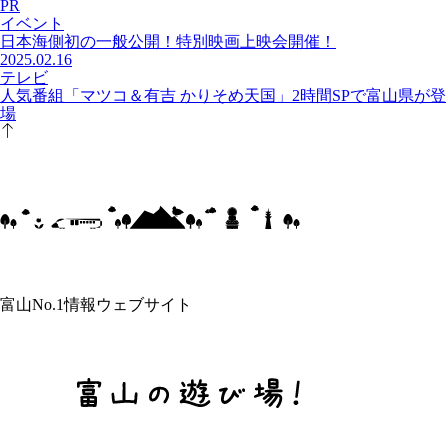
PR
イベント
日本海側初の一般公開！特別映画上映会開催！
2025.02.16
テレビ
人気番組「マツコ＆有吉 かりそめ天国」2時間SPで富山県が登
場
富山No.1情報ウェブサイト