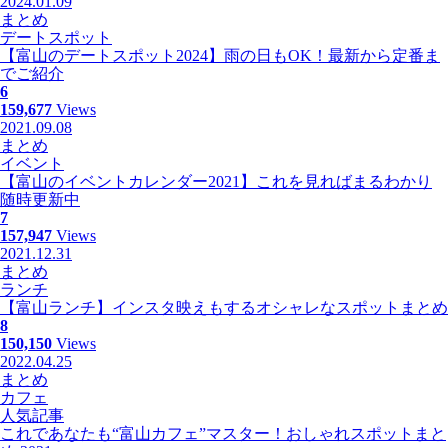
2024.01.09
まとめ
デートスポット
【富山のデートスポット2024】雨の日もOK！最新から定番ま
でご紹介
6
159,677
Views
2021.09.08
まとめ
イベント
【富山のイベントカレンダー2021】これを見ればまるわかり
随時更新中
7
157,947
Views
2021.12.31
まとめ
ランチ
【富山ランチ】インスタ映えもするオシャレなスポットまとめ
8
150,150
Views
2022.04.25
まとめ
カフェ
人気記事
これであなたも“富山カフェ”マスター！おしゃれスポットまと