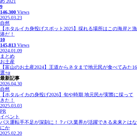
め 2021
9
146,300
Views
2025.03.23
自然
【ホタルイカ身投げスポット2025】採れる場所はこの海岸と漁
港だ！
10
145,813
Views
2024.01.09
まとめ
お土産
【富山のお土産2024】王道からネタまで地元民が食べてみた16
選+α
最新記事
2026.04.30
自然
【ホタルイカの身投げ2026】旬や時期 地元民が実際に採って
きた！
2025.03.03
PR
イベント
バス運転手不足が深刻に！？バス業界が活躍できる未来とはな
にか
2025.02.20