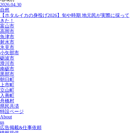
2026.04.30
自然
【ホタルイカの身投げ2026】旬や時期 地元民が実際に採って
きた！
富山市
高岡市
魚津市
射水市
氷見市
小矢部市
砺波市
滑川市
南砺市
黒部市
朝日町
上市町
立山町
入善町
舟橋村
県民共済
特設ページ
About
us
広告掲載&仕事依頼
情報提供