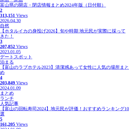
富山県の開店・閉店情報まとめ2024年版（日付順）
2
313,151
Views
2026.04.30
自然
【ホタルイカの身投げ2026】旬や時期 地元民が実際に採って
きた！
3
207,852
Views
2023.01.05
デートスポット
泊まる
【富山のラブホテル2023】清潔感あって女性に人気の場所まと
め
4
203,849
Views
2024.01.09
まとめ
ランチ
人気記事
【富山の回転寿司2024】地元民が評価！おすすめランキング10
選
5
161,205
Views