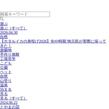
遊ぶ
遊ぶ
（すべて）
2026.04.30
自然
【ホタルイカの身投げ2026】旬や時期 地元民が実際に採って
きた！
遊園地
手作り体験
工場見学
こども
公園
ペット
自然
山登り
温泉
泊まる
見る
見る
（すべて）
2024.06.22
とやまの花