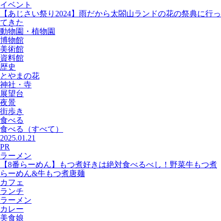
イベント
【あじさい祭り2024】雨だから太閤山ランドの花の祭典に行っ
てきた
動物園・植物園
博物館
美術館
資料館
歴史
とやまの花
神社・寺
展望台
夜景
街歩き
食べる
食べる
（すべて）
2025.01.21
PR
ラーメン
【8番らーめん】もつ煮好きは絶対食べるべし！野菜牛もつ煮
らーめん&牛もつ煮唐麺
カフェ
ランチ
ラーメン
カレー
美食娘