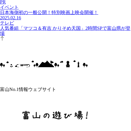
PR
イベント
日本海側初の一般公開！特別映画上映会開催！
2025.02.16
テレビ
人気番組「マツコ＆有吉 かりそめ天国」2時間SPで富山県が登
場
富山No.1情報ウェブサイト