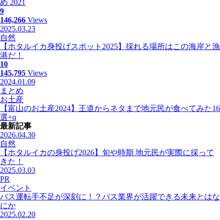
め 2021
9
146,266
Views
2025.03.23
自然
【ホタルイカ身投げスポット2025】採れる場所はこの海岸と漁
港だ！
10
145,795
Views
2024.01.09
まとめ
お土産
【富山のお土産2024】王道からネタまで地元民が食べてみた16
選+α
最新記事
2026.04.30
自然
【ホタルイカの身投げ2026】旬や時期 地元民が実際に採って
きた！
2025.03.03
PR
イベント
バス運転手不足が深刻に！？バス業界が活躍できる未来とはな
にか
2025.02.20