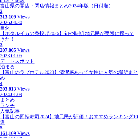
開店・閉店
富山県の開店・閉店情報まとめ2024年版（日付順）
2
313,109
Views
2026.04.30
自然
【ホタルイカの身投げ2026】旬や時期 地元民が実際に採って
きた！
3
207,805
Views
2023.01.05
デートスポット
泊まる
【富山のラブホテル2023】清潔感あって女性に人気の場所まと
め
4
203,813
Views
2024.01.09
まとめ
ランチ
人気記事
【富山の回転寿司2024】地元民が評価！おすすめランキング10
選
5
161,169
Views