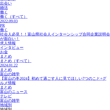
出会い
婚活
働く
働く
（すべて）
2022.09.03
PR
働く
社会人必見！！富山県社会人インターンシップ合同企業説明会
が面白い！
求人情報
インタビュー
お金
まとめ
まとめ
（すべて）
2024.01.22
まとめ
富山の雑学
【富山の冬2024】初めて過ごす人に見てほしい7つのこと+グ
ルメ情報
まとめ
富山のニュース
テレビ
富山の雑学
地域別
地域別