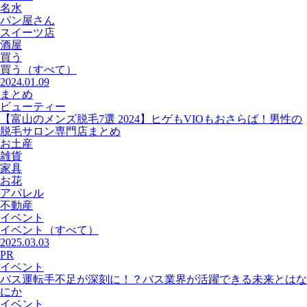
名水
パン屋さん
スイーツ店
酒屋
買う
買う
（すべて）
2024.01.09
まとめ
ビューティー
【富山のメンズ脱毛7選 2024】ヒゲもVIOもおさらば！男性の
脱毛サロン専門店まとめ
お土産
雑貨
家具
お花
アパレル
不動産
イベント
イベント
（すべて）
2025.03.03
PR
イベント
バス運転手不足が深刻に！？バス業界が活躍できる未来とはな
にか
イベント