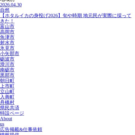
2026.04.30
自然
【ホタルイカの身投げ2026】旬や時期 地元民が実際に採って
きた！
富山市
高岡市
魚津市
射水市
氷見市
小矢部市
砺波市
滑川市
南砺市
黒部市
朝日町
上市町
立山町
入善町
舟橋村
県民共済
特設ページ
About
us
広告掲載&仕事依頼
情報提供