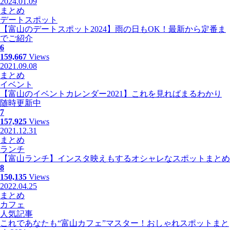
2024.01.09
まとめ
デートスポット
【富山のデートスポット2024】雨の日もOK！最新から定番ま
でご紹介
6
159,667
Views
2021.09.08
まとめ
イベント
【富山のイベントカレンダー2021】これを見ればまるわかり
随時更新中
7
157,925
Views
2021.12.31
まとめ
ランチ
【富山ランチ】インスタ映えもするオシャレなスポットまとめ
8
150,135
Views
2022.04.25
まとめ
カフェ
人気記事
これであなたも“富山カフェ”マスター！おしゃれスポットまと