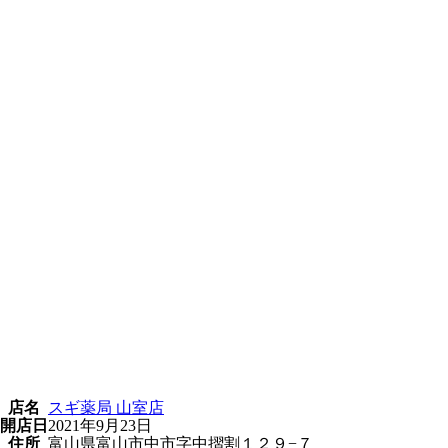
店名
スギ薬局 山室店
開店日
2021年9月23日
住所
富山県富山市中市字中摺割１２９−７