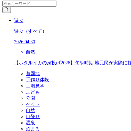
遊ぶ
遊ぶ
（すべて）
2026.04.30
自然
【ホタルイカの身投げ2026】旬や時期 地元民が実際に
遊園地
手作り体験
工場見学
こども
公園
ペット
自然
山登り
温泉
泊まる