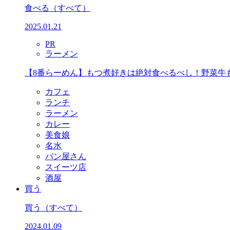
食べる
（すべて）
2025.01.21
PR
ラーメン
【8番らーめん】もつ煮好きは絶対食べるべし！野菜牛
カフェ
ランチ
ラーメン
カレー
美食娘
名水
パン屋さん
スイーツ店
酒屋
買う
買う
（すべて）
2024.01.09