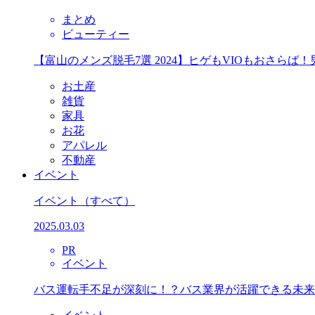
まとめ
ビューティー
【富山のメンズ脱毛7選 2024】ヒゲもVIOもおさら
お土産
雑貨
家具
お花
アパレル
不動産
イベント
イベント
（すべて）
2025.03.03
PR
イベント
バス運転手不足が深刻に！？バス業界が活躍できる未来