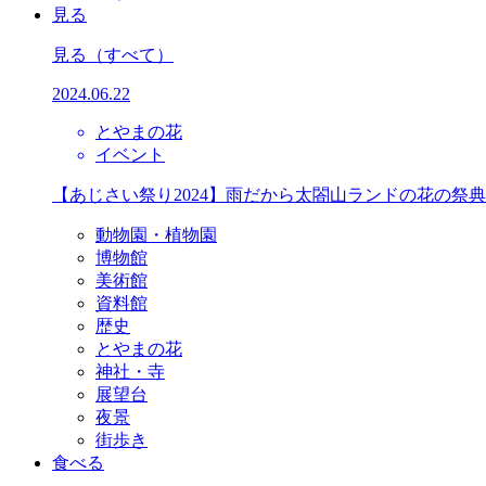
見る
見る
（すべて）
2024.06.22
とやまの花
イベント
【あじさい祭り2024】雨だから太閤山ランドの花の祭
動物園・植物園
博物館
美術館
資料館
歴史
とやまの花
神社・寺
展望台
夜景
街歩き
食べる