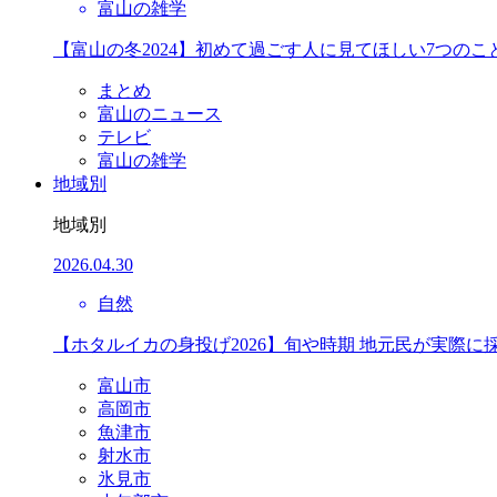
富山の雑学
【富山の冬2024】初めて過ごす人に見てほしい7つのこ
まとめ
富山のニュース
テレビ
富山の雑学
地域別
地域別
2026.04.30
自然
【ホタルイカの身投げ2026】旬や時期 地元民が実際に
富山市
高岡市
魚津市
射水市
氷見市