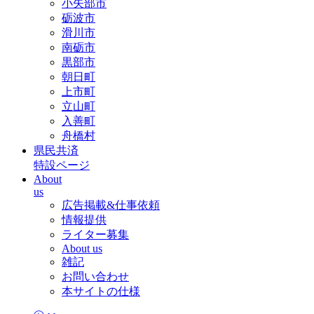
小矢部市
砺波市
滑川市
南砺市
黒部市
朝日町
上市町
立山町
入善町
舟橋村
県民共済
特設ページ
About
us
広告掲載&仕事依頼
情報提供
ライター募集
About us
雑記
お問い合わせ
本サイトの仕様