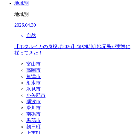
地域別
地域別
2026.04.30
自然
【ホタルイカの身投げ2026】旬や時期 地元民が実際に
採ってきた！
富山市
高岡市
魚津市
射水市
氷見市
小矢部市
砺波市
滑川市
南砺市
黒部市
朝日町
上市町