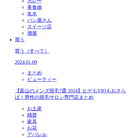
カレー
美食娘
名水
パン屋さん
スイーツ店
酒屋
買う
買う
（すべて）
2024.01.09
まとめ
ビューティー
【富山のメンズ脱毛7選 2024】ヒゲもVIOもおさら
ば！男性の脱毛サロン専門店まとめ
お土産
雑貨
家具
お花
アパレル