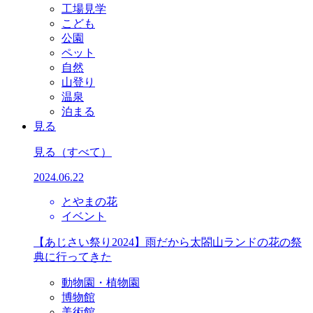
工場見学
こども
公園
ペット
自然
山登り
温泉
泊まる
見る
見る
（すべて）
2024.06.22
とやまの花
イベント
【あじさい祭り2024】雨だから太閤山ランドの花の祭
典に行ってきた
動物園・植物園
博物館
美術館