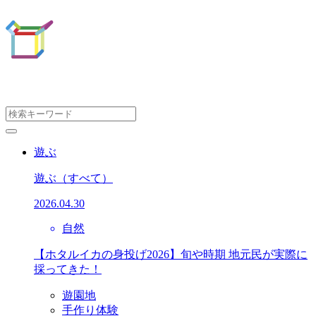
遊ぶ
遊ぶ
（すべて）
2026.04.30
自然
【ホタルイカの身投げ2026】旬や時期 地元民が実際に
採ってきた！
遊園地
手作り体験