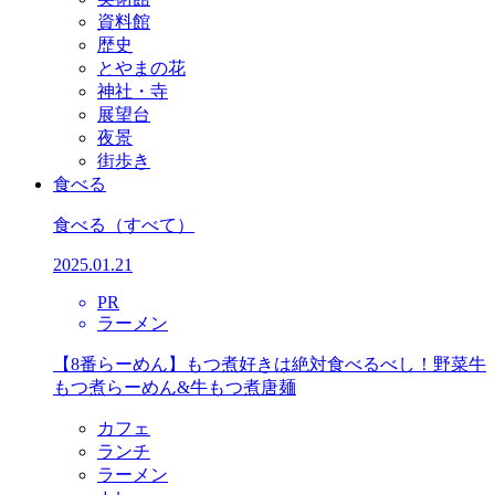
資料館
歴史
とやまの花
神社・寺
展望台
夜景
街歩き
食べる
食べる
（すべて）
2025.01.21
PR
ラーメン
【8番らーめん】もつ煮好きは絶対食べるべし！野菜牛
もつ煮らーめん&牛もつ煮唐麺
カフェ
ランチ
ラーメン