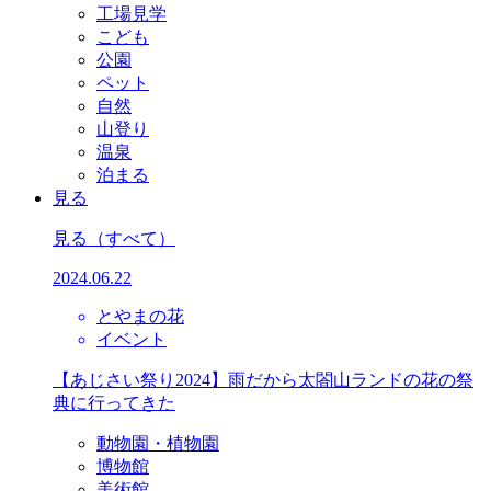
工場見学
こども
公園
ペット
自然
山登り
温泉
泊まる
見る
見る
（すべて）
2024.06.22
とやまの花
イベント
【あじさい祭り2024】雨だから太閤山ランドの花の祭
典に行ってきた
動物園・植物園
博物館
美術館