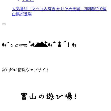
人気番組「マツコ＆有吉 かりそめ天国」2時間SPで富
山県が登場
富山No.1情報ウェブサイト