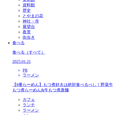
資料館
歴史
とやまの花
神社・寺
展望台
夜景
街歩き
食べる
食べる
（すべて）
2025.01.21
PR
ラーメン
【8番らーめん】もつ煮好きは絶対食べるべし！野菜牛
もつ煮らーめん&牛もつ煮唐麺
カフェ
ランチ
ラーメン