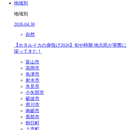
地域別
地域別
2026.04.30
自然
【ホタルイカの身投げ2026】旬や時期 地元民が実際に
採ってきた！
富山市
高岡市
魚津市
射水市
氷見市
小矢部市
砺波市
滑川市
南砺市
黒部市
朝日町
上市町