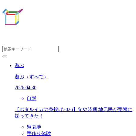
遊ぶ
遊ぶ
（すべて）
2026.04.30
自然
【ホタルイカの身投げ2026】旬や時期 地元民が実際に
採ってきた！
遊園地
手作り体験