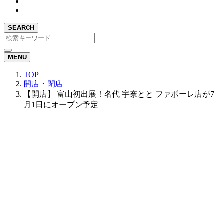
SEARCH
MENU
TOP
開店・閉店
【開店】 富山初出展！名代 宇奈とと ファボーレ店が7
月1日にオープン予定