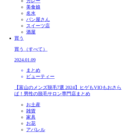
カレー
美食娘
名水
パン屋さん
スイーツ店
酒屋
買う
買う
（すべて）
2024.01.09
まとめ
ビューティー
【富山のメンズ脱毛7選 2024】ヒゲもVIOもおさら
ば！男性の脱毛サロン専門店まとめ
お土産
雑貨
家具
お花
アパレル