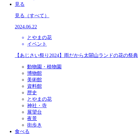
見る
見る
（すべて）
2024.06.22
とやまの花
イベント
【あじさい祭り2024】雨だから太閤山ランドの花の祭
動物園・植物園
博物館
美術館
資料館
歴史
とやまの花
神社・寺
展望台
夜景
街歩き
食べる