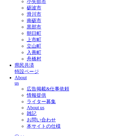
小矢部市
砺波市
滑川市
南砺市
黒部市
朝日町
上市町
立山町
入善町
舟橋村
県民共済
特設ページ
About
us
広告掲載&仕事依頼
情報提供
ライター募集
About us
雑記
お問い合わせ
本サイトの仕様