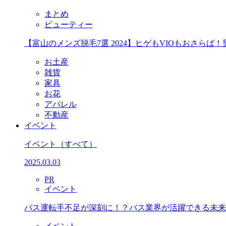
まとめ
ビューティー
【富山のメンズ脱毛7選 2024】ヒゲもVIOもおさら
お土産
雑貨
家具
お花
アパレル
不動産
イベント
イベント
（すべて）
2025.03.03
PR
イベント
バス運転手不足が深刻に！？バス業界が活躍できる未来