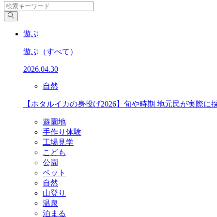
遊ぶ
遊ぶ
（すべて）
2026.04.30
自然
【ホタルイカの身投げ2026】旬や時期 地元民が実際に
遊園地
手作り体験
工場見学
こども
公園
ペット
自然
山登り
温泉
泊まる