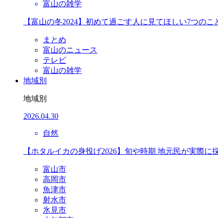
富山の雑学
【富山の冬2024】初めて過ごす人に見てほしい7つのこ
まとめ
富山のニュース
テレビ
富山の雑学
地域別
地域別
2026.04.30
自然
【ホタルイカの身投げ2026】旬や時期 地元民が実際に
富山市
高岡市
魚津市
射水市
氷見市