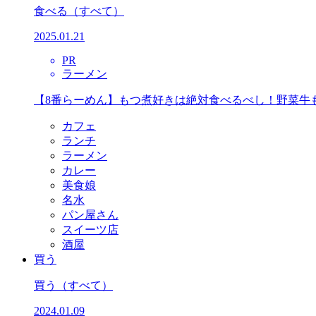
食べる
（すべて）
2025.01.21
PR
ラーメン
【8番らーめん】もつ煮好きは絶対食べるべし！野菜牛
カフェ
ランチ
ラーメン
カレー
美食娘
名水
パン屋さん
スイーツ店
酒屋
買う
買う
（すべて）
2024.01.09