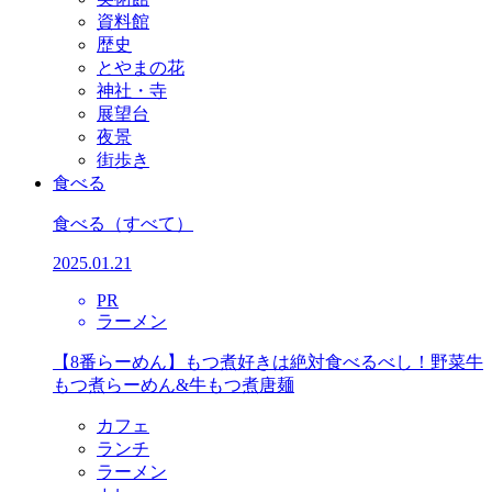
資料館
歴史
とやまの花
神社・寺
展望台
夜景
街歩き
食べる
食べる
（すべて）
2025.01.21
PR
ラーメン
【8番らーめん】もつ煮好きは絶対食べるべし！野菜牛
もつ煮らーめん&牛もつ煮唐麺
カフェ
ランチ
ラーメン