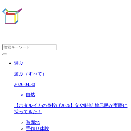
遊ぶ
遊ぶ
（すべて）
2026.04.30
自然
【ホタルイカの身投げ2026】旬や時期 地元民が実際に
採ってきた！
遊園地
手作り体験