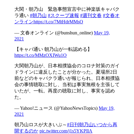
大関・朝乃山 緊急事態宣言中に神楽坂キャバク
ラ通い
#朝乃山
#スクープ速報
#週刊文春
#文春オ
ンライン
https://t.co/7MtHdrMMsO
— 文春オンライン (@bunshun_online)
May 19,
2021
【キャバ通い 朝乃山が一転認める】
https://t.co/MMzOXIWu1O
大関朝乃山が、日本相撲協会のコロナ対策のガイ
ドラインに違反したことが分かった。夏場所2日
前などのキャバクラ通いが報じられ、日本相撲協
会の事情聴取に対し、当初は事実無根を主張して
いたが、一転。再度の聴取に対し、事実を認め
た。
— Yahoo!ニュース (@YahooNewsTopics)
May 19,
2021
朝乃山ロスが大きいぷ～
#日刊朝乃山いつから再
開するのか
pic.twitter.com/j1s5YKPIlA