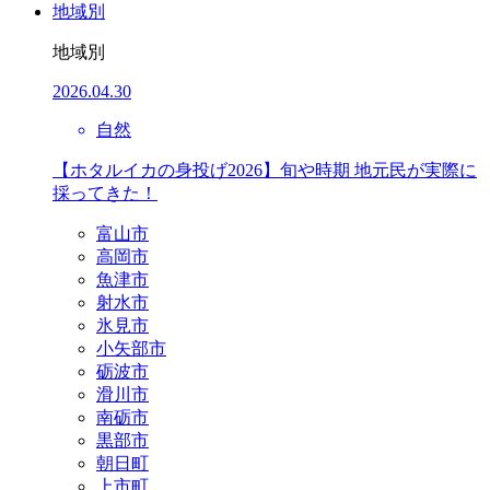
地域別
地域別
2026.04.30
自然
【ホタルイカの身投げ2026】旬や時期 地元民が実際に
採ってきた！
富山市
高岡市
魚津市
射水市
氷見市
小矢部市
砺波市
滑川市
南砺市
黒部市
朝日町
上市町