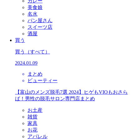
カレー
美食娘
名水
パン屋さん
スイーツ店
酒屋
買う
買う
（すべて）
2024.01.09
まとめ
ビューティー
【富山のメンズ脱毛7選 2024】ヒゲもVIOもおさら
ば！男性の脱毛サロン専門店まとめ
お土産
雑貨
家具
お花
アパレル