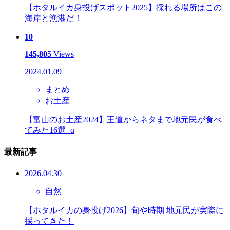
【ホタルイカ身投げスポット2025】採れる場所はこの
海岸と漁港だ！
10
145,805
Views
2024.01.09
まとめ
お土産
【富山のお土産2024】王道からネタまで地元民が食べ
てみた16選+α
最新記事
2026.04.30
自然
【ホタルイカの身投げ2026】旬や時期 地元民が実際に
採ってきた！