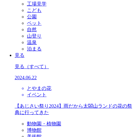
工場見学
こども
公園
ペット
自然
山登り
温泉
泊まる
見る
見る
（すべて）
2024.06.22
とやまの花
イベント
【あじさい祭り2024】雨だから太閤山ランドの花の祭
典に行ってきた
動物園・植物園
博物館
美術館