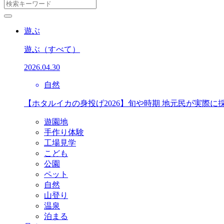
遊ぶ
遊ぶ
（すべて）
2026.04.30
自然
【ホタルイカの身投げ2026】旬や時期 地元民が実際に
遊園地
手作り体験
工場見学
こども
公園
ペット
自然
山登り
温泉
泊まる