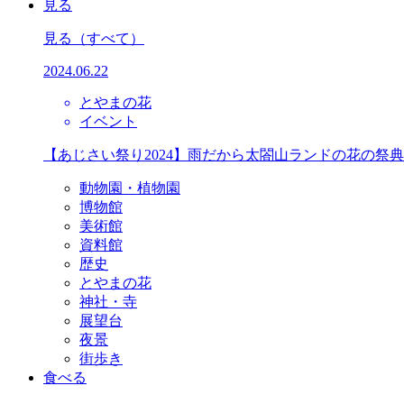
見る
見る
（すべて）
2024.06.22
とやまの花
イベント
【あじさい祭り2024】雨だから太閤山ランドの花の祭
動物園・植物園
博物館
美術館
資料館
歴史
とやまの花
神社・寺
展望台
夜景
街歩き
食べる