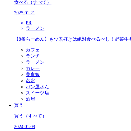
食べる
（すべて）
2025.01.21
PR
ラーメン
【8番らーめん】もつ煮好きは絶対食べるべし！野菜牛
カフェ
ランチ
ラーメン
カレー
美食娘
名水
パン屋さん
スイーツ店
酒屋
買う
買う
（すべて）
2024.01.09