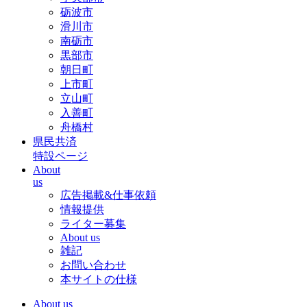
砺波市
滑川市
南砺市
黒部市
朝日町
上市町
立山町
入善町
舟橋村
県民共済
特設ページ
About
us
広告掲載&仕事依頼
情報提供
ライター募集
About us
雑記
お問い合わせ
本サイトの仕様
About us