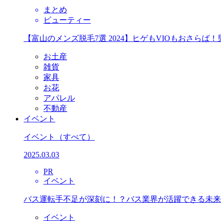
まとめ
ビューティー
【富山のメンズ脱毛7選 2024】ヒゲもVIOもおさら
お土産
雑貨
家具
お花
アパレル
不動産
イベント
イベント
（すべて）
2025.03.03
PR
イベント
バス運転手不足が深刻に！？バス業界が活躍できる未来
イベント