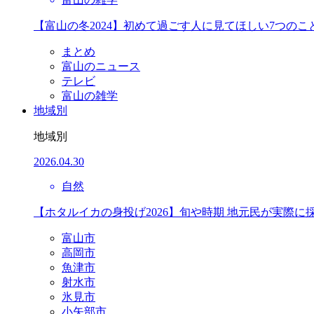
【富山の冬2024】初めて過ごす人に見てほしい7つのこ
まとめ
富山のニュース
テレビ
富山の雑学
地域別
地域別
2026.04.30
自然
【ホタルイカの身投げ2026】旬や時期 地元民が実際に
富山市
高岡市
魚津市
射水市
氷見市
小矢部市