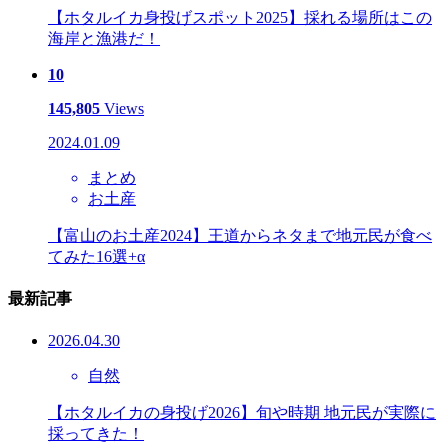
【ホタルイカ身投げスポット2025】採れる場所はこの
海岸と漁港だ！
10
145,805
Views
2024.01.09
まとめ
お土産
【富山のお土産2024】王道からネタまで地元民が食べ
てみた16選+α
最新記事
2026.04.30
自然
【ホタルイカの身投げ2026】旬や時期 地元民が実際に
採ってきた！