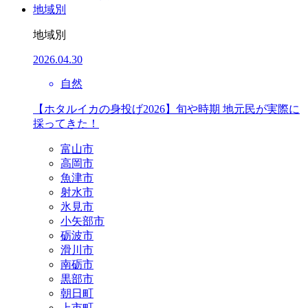
地域別
地域別
2026.04.30
自然
【ホタルイカの身投げ2026】旬や時期 地元民が実際に
採ってきた！
富山市
高岡市
魚津市
射水市
氷見市
小矢部市
砺波市
滑川市
南砺市
黒部市
朝日町
上市町