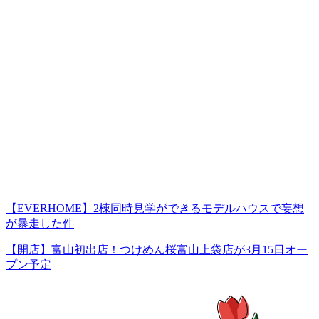
【EVERHOME】2棟同時見学ができるモデルハウスで妄想
が暴走した件
【開店】富山初出店！つけめん桜富山上袋店が3月15日オー
プン予定