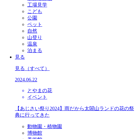
工場見学
こども
公園
ペット
自然
山登り
温泉
泊まる
見る
見る
（すべて）
2024.06.22
とやまの花
イベント
【あじさい祭り2024】雨だから太閤山ランドの花の祭
典に行ってきた
動物園・植物園
博物館