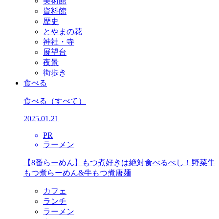
美術館
資料館
歴史
とやまの花
神社・寺
展望台
夜景
街歩き
食べる
食べる
（すべて）
2025.01.21
PR
ラーメン
【8番らーめん】もつ煮好きは絶対食べるべし！野菜牛
もつ煮らーめん&牛もつ煮唐麺
カフェ
ランチ
ラーメン