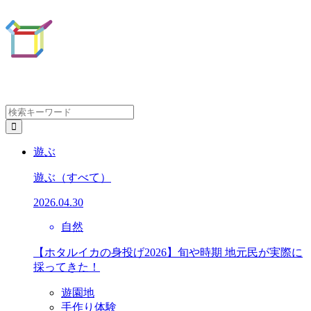
遊ぶ
遊ぶ
（すべて）
2026.04.30
自然
【ホタルイカの身投げ2026】旬や時期 地元民が実際に
採ってきた！
遊園地
手作り体験