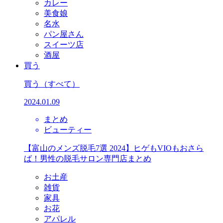
カレー
美食娘
名水
パン屋さん
スイーツ店
酒屋
買う
買う
（すべて）
2024.01.09
まとめ
ビューティー
【富山のメンズ脱毛7選 2024】ヒゲもVIOもおさら
ば！男性の脱毛サロン専門店まとめ
お土産
雑貨
家具
お花
アパレル