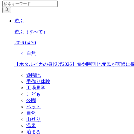
遊ぶ
遊ぶ
（すべて）
2026.04.30
自然
【ホタルイカの身投げ2026】旬や時期 地元民が実際に
遊園地
手作り体験
工場見学
こども
公園
ペット
自然
山登り
温泉
泊まる