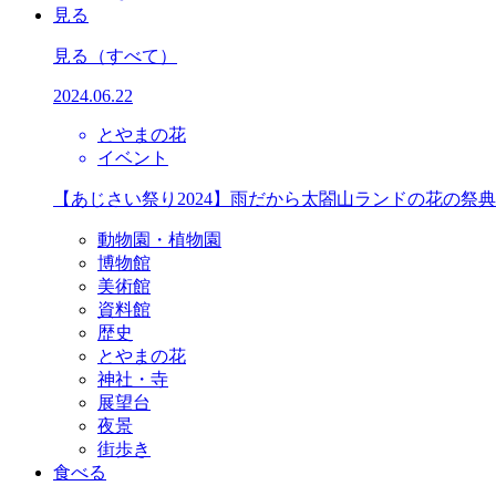
見る
見る
（すべて）
2024.06.22
とやまの花
イベント
【あじさい祭り2024】雨だから太閤山ランドの花の祭
動物園・植物園
博物館
美術館
資料館
歴史
とやまの花
神社・寺
展望台
夜景
街歩き
食べる