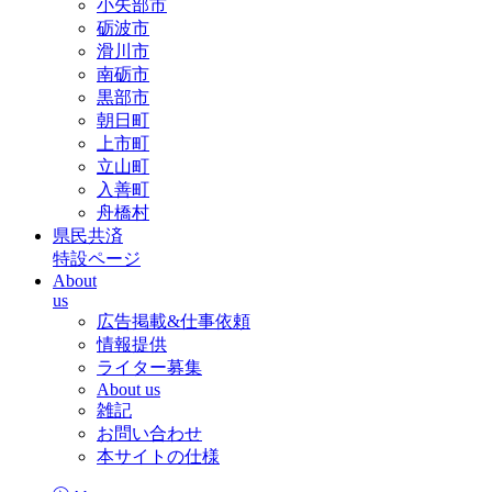
小矢部市
砺波市
滑川市
南砺市
黒部市
朝日町
上市町
立山町
入善町
舟橋村
県民共済
特設ページ
About
us
広告掲載&仕事依頼
情報提供
ライター募集
About us
雑記
お問い合わせ
本サイトの仕様