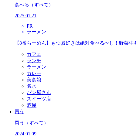
食べる
（すべて）
2025.01.21
PR
ラーメン
【8番らーめん】もつ煮好きは絶対食べるべし！野菜牛
カフェ
ランチ
ラーメン
カレー
美食娘
名水
パン屋さん
スイーツ店
酒屋
買う
買う
（すべて）
2024.01.09