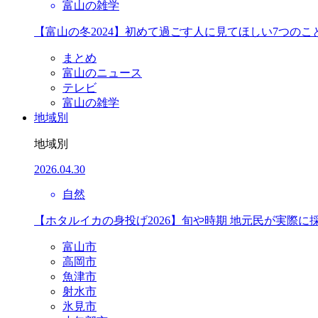
富山の雑学
【富山の冬2024】初めて過ごす人に見てほしい7つのこ
まとめ
富山のニュース
テレビ
富山の雑学
地域別
地域別
2026.04.30
自然
【ホタルイカの身投げ2026】旬や時期 地元民が実際に
富山市
高岡市
魚津市
射水市
氷見市