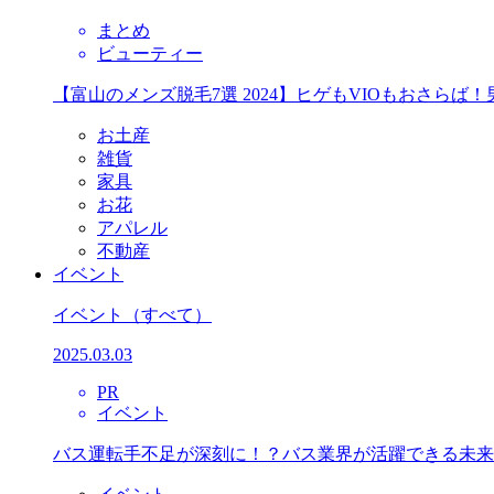
まとめ
ビューティー
【富山のメンズ脱毛7選 2024】ヒゲもVIOもおさら
お土産
雑貨
家具
お花
アパレル
不動産
イベント
イベント
（すべて）
2025.03.03
PR
イベント
バス運転手不足が深刻に！？バス業界が活躍できる未来