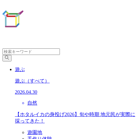
遊ぶ
遊ぶ
（すべて）
2026.04.30
自然
【ホタルイカの身投げ2026】旬や時期 地元民が実際に
採ってきた！
遊園地
手作り体験