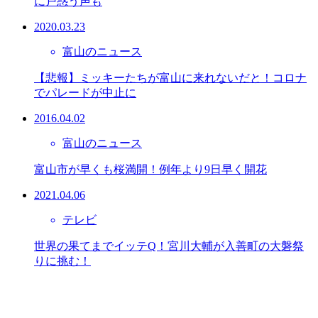
に戸惑う声も
2020.03.23
富山のニュース
【悲報】ミッキーたちが富山に来れないだと！コロナ
でパレードが中止に
2016.04.02
富山のニュース
富山市が早くも桜満開！例年より9日早く開花
2021.04.06
テレビ
世界の果てまでイッテQ！宮川大輔が入善町の大磐祭
りに挑む！