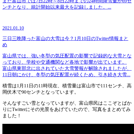
また富山市では7日22時～8日22時までの24時間降雪量が69セ
ンチとなり、統計開始以来最大を記録しました。...
2021.01.10
三日三晩降った富山の大雪は今？1月10日のTwitter情報まと
め
富山県では、強い冬型の気圧配置の影響で記録的な大雪とな
っており、学校や交通機関など各地で影響が出ています。
富山県東部北に出されていた大雪警報が解除されましたが、
11日朝にかけ、冬型の気圧配置が続くため、引き続き大雪...
積雪は1月11日の11時現在、積雪量は富山市で111センチ、高
岡伏木で90センチとなっています。
そんなすごい雪となっていますが、富山県民はここぞとばか
りにTwitterにその光景をあげていたので、写真をまとめてみ
ました！