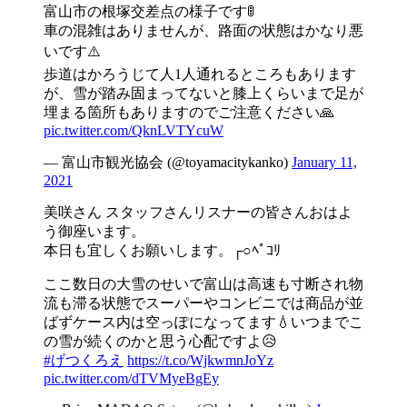
富山市の根塚交差点の様子です🚦
車の混雑はありませんが、路面の状態はかなり悪
いです⚠️
歩道はかろうじて人1人通れるところもあります
が、雪が踏み固まってないと膝上くらいまで足が
埋まる箇所もありますのでご注意ください🙏
pic.twitter.com/QknLVTYcuW
— 富山市観光協会 (@toyamacitykanko)
January 11,
2021
美咲さん スタッフさんリスナーの皆さんおはよ
う御座います。
本日も宜しくお願いします。┌○ﾍﾟｺﾘ
ここ数日の大雪のせいで富山は高速も寸断され物
流も滞る状態でスーパーやコンビニでは商品が並
ばずケース内は空っぽになってます💧いつまでこ
の雪が続くのかと思う心配ですよ😥
#げつくろえ
https://t.co/WjkwmnJoYz
pic.twitter.com/dTVMyeBgEy