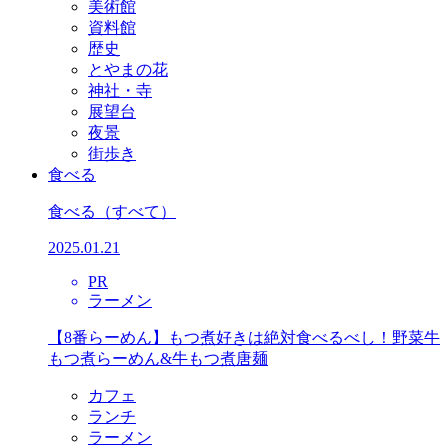
美術館
資料館
歴史
とやまの花
神社・寺
展望台
夜景
街歩き
食べる
食べる
（すべて）
2025.01.21
PR
ラーメン
【8番らーめん】もつ煮好きは絶対食べるべし！野菜牛
もつ煮らーめん&牛もつ煮唐麺
カフェ
ランチ
ラーメン