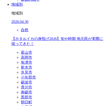
地域別
地域別
2026.04.30
自然
【ホタルイカの身投げ2026】旬や時期 地元民が実際に
採ってきた！
富山市
高岡市
魚津市
射水市
氷見市
小矢部市
砺波市
滑川市
南砺市
黒部市
朝日町