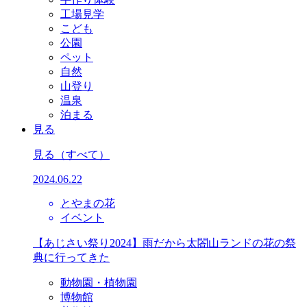
工場見学
こども
公園
ペット
自然
山登り
温泉
泊まる
見る
見る
（すべて）
2024.06.22
とやまの花
イベント
【あじさい祭り2024】雨だから太閤山ランドの花の祭
典に行ってきた
動物園・植物園
博物館