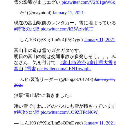
雪の影響がまじエグい
pic.twitter.com/V2f61geW6k
— ﾐｬ! (@mayutoni)
January 11, 2021
現在の富山駅前のレンタカー、雪に埋まっている
#特攻の北陸
pic.twitter.com/k35AzjvhUT
— しん103 (@XlgJLm5oQPgDygc)
January 11, 2021
富山市の道は雪でガタガタです。
明日の富山の朝は交通事故が多発しそう。。。み
なさん、気を付けて！
#富山市渋滞
#富山県大雪
#
富山
#雪害
pic.twitter.com/GENTowtqlL
— ムヒ/製造リーダー (@blog38761748)
January 11,
2021
無事"富山駅"に着きました‼️
凄い雪ですね…どのバスにも雪が積もっています
#特攻の北陸
pic.twitter.com/1O9ZTPdN6W
— しん103 (@XlgJLm5oQPgDygc)
January 11, 2021