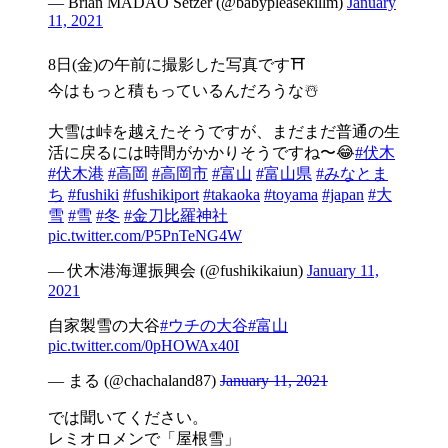
— Brian MADAO Setzer (@babypleasekillm)
January
11, 2021
8日(金)の午前に撮影した写真です⛩
今はもっと積もっているんだろうな☃️
大雪は峠を越えたそうですが、まだまだ普通の生
活に戻るには時間がかかりそうですね〜😂
#伏木
#伏木港
#高岡
#高岡市
#富山
#富山県
#みなとま
ち
#fushiki
#fushikiport
#takaoka
#toyama
#japan
#大
雪
#雪
#冬
#金刀比羅神社
pic.twitter.com/P5PnTeNG4W
— 伏木港海運振興会 (@fushikikaiun)
January 11,
2021
自家製雪の大谷
#ウチの大谷
#富山
pic.twitter.com/0pHOWAx40I
— まる (@chachaland87)
January 11, 2021
では聞いてください。
レミオロメンで「屋根雪」