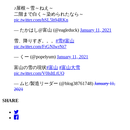
♪屋根～雪～ねえ～
二階まで白く～染められたなら～
pic.twitter.com/hSL5h94RKn
— たかはし@富山 (@eagleduck)
January 11, 2021
雪、降りすぎ。。。
#雪
#富山
pic.twitter.com/FrGNIwrNt7
— くー (@popelyum)
January 11, 2021
富山の雪の現状
#富山
#富山大雪
pic.twitter.com/V0lsItLtUQ
— ムヒ/製造リーダー (@blog38761748)
January 11,
2021
SHARE