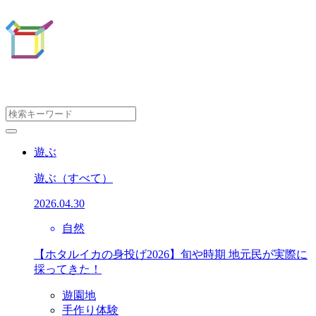
遊ぶ
遊ぶ
（すべて）
2026.04.30
自然
【ホタルイカの身投げ2026】旬や時期 地元民が実際に
採ってきた！
遊園地
手作り体験