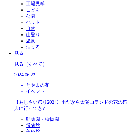
工場見学
こども
公園
ペット
自然
山登り
温泉
泊まる
見る
見る
（すべて）
2024.06.22
とやまの花
イベント
【あじさい祭り2024】雨だから太閤山ランドの花の祭
典に行ってきた
動物園・植物園
博物館
美術館