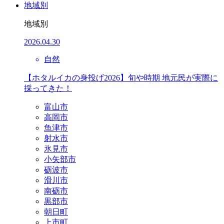
地域別
地域別
2026.04.30
自然
【ホタルイカの身投げ2026】旬や時期 地元民が実際に
採ってきた！
富山市
高岡市
魚津市
射水市
氷見市
小矢部市
砺波市
滑川市
南砺市
黒部市
朝日町
上市町