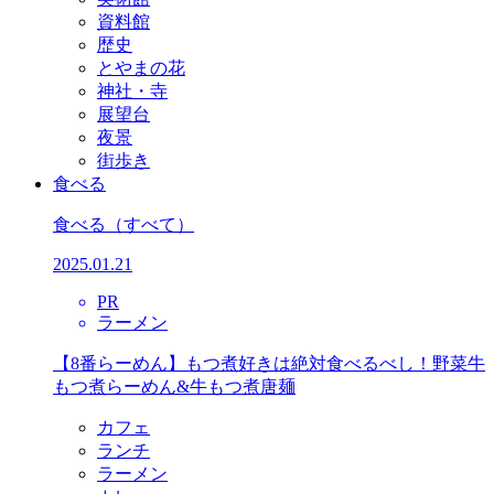
資料館
歴史
とやまの花
神社・寺
展望台
夜景
街歩き
食べる
食べる
（すべて）
2025.01.21
PR
ラーメン
【8番らーめん】もつ煮好きは絶対食べるべし！野菜牛
もつ煮らーめん&牛もつ煮唐麺
カフェ
ランチ
ラーメン