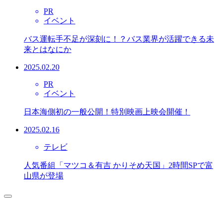
PR
イベント
バス運転手不足が深刻に！？バス業界が活躍できる未
来とはなにか
2025.02.20
PR
イベント
日本海側初の一般公開！特別映画上映会開催！
2025.02.16
テレビ
人気番組「マツコ＆有吉 かりそめ天国」2時間SPで富
山県が登場