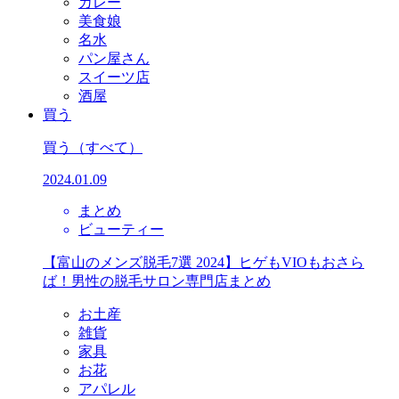
カレー
美食娘
名水
パン屋さん
スイーツ店
酒屋
買う
買う
（すべて）
2024.01.09
まとめ
ビューティー
【富山のメンズ脱毛7選 2024】ヒゲもVIOもおさら
ば！男性の脱毛サロン専門店まとめ
お土産
雑貨
家具
お花
アパレル