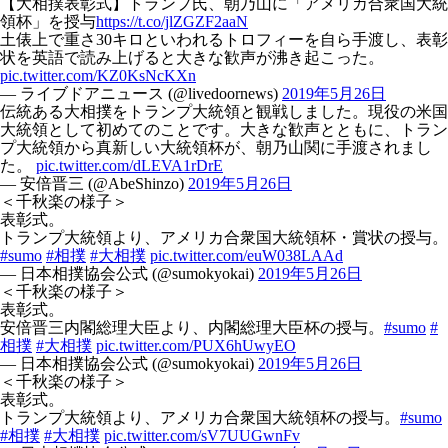
【大相撲表彰式】トランプ氏、朝乃山に「アメリカ合衆国大統
領杯」を授与
https://t.co/jlZGZF2aaN
土俵上で重さ30キロといわれるトロフィーを自ら手渡し、表彰
状を英語で読み上げると大きな歓声が沸き起こった。
pic.twitter.com/KZ0KsNcKXn
— ライブドアニュース (@livedoornews)
2019年5月26日
伝統ある大相撲をトランプ大統領と観戦しました。現役の米国
大統領として初めてのことです。大きな歓声とともに、トラン
プ大統領から真新しい大統領杯が、朝乃山関に手渡されまし
た。
pic.twitter.com/dLEVA1rDrE
— 安倍晋三 (@AbeShinzo)
2019年5月26日
＜千秋楽の様子＞
表彰式。
トランプ大統領より、アメリカ合衆国大統領杯・賞状の授与。
#sumo
#相撲
#大相撲
pic.twitter.com/euW038LAAd
— 日本相撲協会公式 (@sumokyokai)
2019年5月26日
＜千秋楽の様子＞
表彰式。
安倍晋三内閣総理大臣より、内閣総理大臣杯の授与。
#sumo
#
相撲
#大相撲
pic.twitter.com/PUX6hUwyEO
— 日本相撲協会公式 (@sumokyokai)
2019年5月26日
＜千秋楽の様子＞
表彰式。
トランプ大統領より、アメリカ合衆国大統領杯の授与。
#sumo
#相撲
#大相撲
pic.twitter.com/sV7UUGwnFv