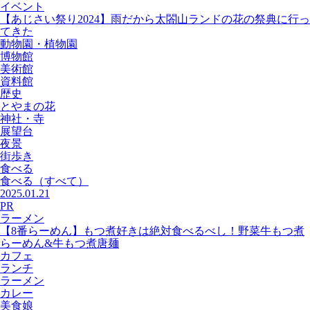
イベント
【あじさい祭り2024】雨だから太閤山ランドの花の祭典に行っ
てきた
動物園・植物園
博物館
美術館
資料館
歴史
とやまの花
神社・寺
展望台
夜景
街歩き
食べる
食べる
（すべて）
2025.01.21
PR
ラーメン
【8番らーめん】もつ煮好きは絶対食べるべし！野菜牛もつ煮
らーめん&牛もつ煮唐麺
カフェ
ランチ
ラーメン
カレー
美食娘