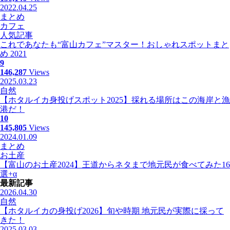
2022.04.25
まとめ
カフェ
人気記事
これであなたも“富山カフェ”マスター！おしゃれスポットまと
め 2021
9
146,287
Views
2025.03.23
自然
【ホタルイカ身投げスポット2025】採れる場所はこの海岸と漁
港だ！
10
145,805
Views
2024.01.09
まとめ
お土産
【富山のお土産2024】王道からネタまで地元民が食べてみた16
選+α
最新記事
2026.04.30
自然
【ホタルイカの身投げ2026】旬や時期 地元民が実際に採って
きた！
2025.03.03