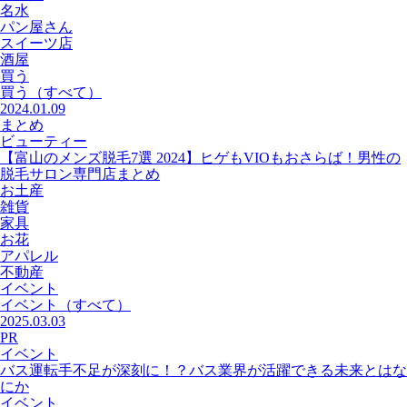
名水
パン屋さん
スイーツ店
酒屋
買う
買う
（すべて）
2024.01.09
まとめ
ビューティー
【富山のメンズ脱毛7選 2024】ヒゲもVIOもおさらば！男性の
脱毛サロン専門店まとめ
お土産
雑貨
家具
お花
アパレル
不動産
イベント
イベント
（すべて）
2025.03.03
PR
イベント
バス運転手不足が深刻に！？バス業界が活躍できる未来とはな
にか
イベント