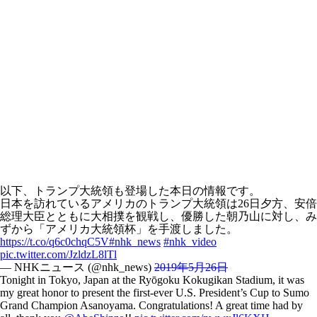
以下、トランプ大統領も登場した本日の情報です。
日本を訪れているアメリカのトランプ大統領は26日夕方、安倍
総理大臣とともに大相撲を観戦し、優勝した朝乃山に対し、み
ずから「アメリカ大統領杯」を手渡しました。
https://t.co/q6c0chqC5V
#nhk_news
#nhk_video
pic.twitter.com/JzldzL8lTl
— NHKニュース (@nhk_news)
2019年5月26日
Tonight in Tokyo, Japan at the Ryōgoku Kokugikan Stadium, it was
my great honor to present the first-ever U.S. President’s Cup to Sumo
Grand Champion Asanoyama. Congratulations! A great time had by