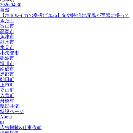
2026.04.30
自然
【ホタルイカの身投げ2026】旬や時期 地元民が実際に採って
きた！
富山市
高岡市
魚津市
射水市
氷見市
小矢部市
砺波市
滑川市
南砺市
黒部市
朝日町
上市町
立山町
入善町
舟橋村
県民共済
特設ページ
About
us
広告掲載&仕事依頼
情報提供