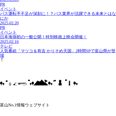
PR
イベント
バス運転手不足が深刻に！？バス業界が活躍できる未来とはな
にか
2025.02.20
PR
イベント
日本海側初の一般公開！特別映画上映会開催！
2025.02.16
テレビ
人気番組「マツコ＆有吉 かりそめ天国」2時間SPで富山県が登
場
富山No.1情報ウェブサイト