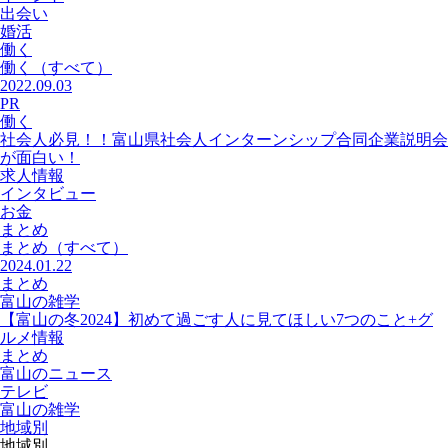
出会い
婚活
働く
働く
（すべて）
2022.09.03
PR
働く
社会人必見！！富山県社会人インターンシップ合同企業説明会
が面白い！
求人情報
インタビュー
お金
まとめ
まとめ
（すべて）
2024.01.22
まとめ
富山の雑学
【富山の冬2024】初めて過ごす人に見てほしい7つのこと+グ
ルメ情報
まとめ
富山のニュース
テレビ
富山の雑学
地域別
地域別