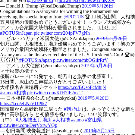
all, thank you
@AbeShinzo
!!
pic.twitter.com/nwwxJl6KXH
— Donald J. Trump (@realDonaldTrump)
2019年5月26日
Congratulations to Asanoyama for winning the tournament and
receiving the special trophy from
@POTUS
🏆👍🏼朝乃山関、大相撲
五月場所の優勝おめでとうございます！ トランプ大統領から
アメリカ合衆国大統領杯が贈呈されました。 🇺🇸🇯🇵
#POTUSinJapan
pic.twitter.com/204pFV7gNh
— ビル・ハガティ米国大使 (@USAmbJapan)
2019年5月26日
朝乃山関、大相撲五月場所優勝おめでとうございます！初のア
メリカ合衆国大統領杯が贈呈されました。Congratulations,
Asanoyama – the first-ever recipient of the U.S. President’s Cup! 🏆㊗
🇺🇸🇯🇵
#POTUSinJapan
pic.twitter.com/mbQGiIrRrV
— アメリカ大使館 (@usembassytokyo)
2019年5月26日
＜千秋楽の様子＞
優勝パレードに出発する、朝乃山と旗手の北勝富士。
15日間、沢山のご声援ありがとうございました！
大相撲名古屋場所チケット
https://t.co/BOsoFcMhjN
#sumo
#相撲
pic.twitter.com/KfH7iF2maT
— 日本相撲協会公式 (@sumokyokai)
2019年5月26日
https://t.co/eLNrVUPlk7
国技館から高砂部屋に戻った
#朝乃山
は、さっそく大きな鯛を
手に高砂親方ら と初優勝を祝いました。いい笑顔です。
（中）
#大相撲五月場所
#大相撲
#sumo
#富山県
pic.twitter.com/DerVxrwYQp
— 朝日新聞 映像報道部 (@asahi_photo)
2019年5月25日