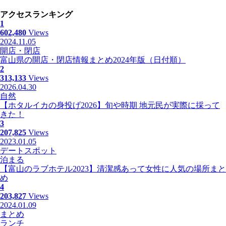
アクセスランキング
1
602,480
Views
2024.11.05
開店・閉店
富山県の開店・閉店情報まとめ2024年版（日付順）
2
313,133
Views
2026.04.30
自然
【ホタルイカの身投げ2026】旬や時期 地元民が実際に採って
きた！
3
207,825
Views
2023.01.05
デートスポット
泊まる
【富山のラブホテル2023】清潔感あって女性に人気の場所まと
め
4
203,827
Views
2024.01.09
まとめ
ランチ