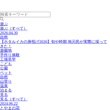
遊ぶ
遊ぶ
（すべて）
2026.04.30
自然
【ホタルイカの身投げ2026】旬や時期 地元民が実際に採って
きた！
遊園地
手作り体験
工場見学
こども
公園
ペット
自然
山登り
温泉
泊まる
見る
見る
（すべて）
2024.06.22
とやまの花