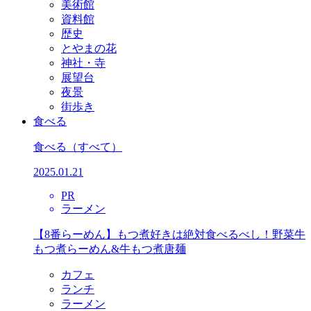
美術館
資料館
歴史
とやまの花
神社・寺
展望台
夜景
街歩き
食べる
食べる
（すべて）
2025.01.21
PR
ラーメン
【8番らーめん】もつ煮好きは絶対食べるべし！野菜牛
もつ煮らーめん&牛もつ煮唐麺
カフェ
ランチ
ラーメン