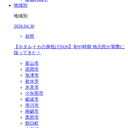
地域別
地域別
2026.04.30
自然
【ホタルイカの身投げ2026】旬や時期 地元民が実際に
採ってきた！
富山市
高岡市
魚津市
射水市
氷見市
小矢部市
砺波市
滑川市
南砺市
黒部市
朝日町