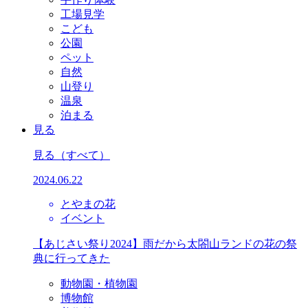
工場見学
こども
公園
ペット
自然
山登り
温泉
泊まる
見る
見る
（すべて）
2024.06.22
とやまの花
イベント
【あじさい祭り2024】雨だから太閤山ランドの花の祭
典に行ってきた
動物園・植物園
博物館