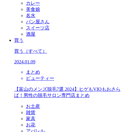
カレー
美食娘
名水
パン屋さん
スイーツ店
酒屋
買う
買う
（すべて）
2024.01.09
まとめ
ビューティー
【富山のメンズ脱毛7選 2024】ヒゲもVIOもおさら
ば！男性の脱毛サロン専門店まとめ
お土産
雑貨
家具
お花
アパレル