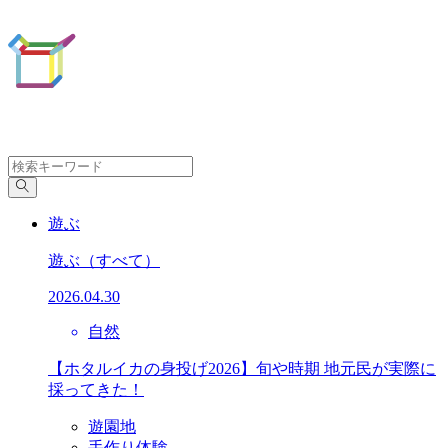
遊ぶ
遊ぶ
（すべて）
2026.04.30
自然
【ホタルイカの身投げ2026】旬や時期 地元民が実際に
採ってきた！
遊園地
手作り体験