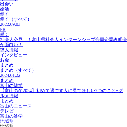
出会い
婚活
働く
働く
（すべて）
2022.09.03
PR
働く
社会人必見！！富山県社会人インターンシップ合同企業説明会
が面白い！
求人情報
インタビュー
お金
まとめ
まとめ
（すべて）
2024.01.22
まとめ
富山の雑学
【富山の冬2024】初めて過ごす人に見てほしい7つのこと+グ
ルメ情報
まとめ
富山のニュース
テレビ
富山の雑学
地域別
地域別