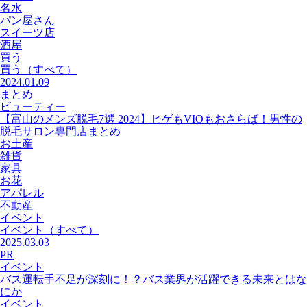
名水
パン屋さん
スイーツ店
酒屋
買う
買う
（すべて）
2024.01.09
まとめ
ビューティー
【富山のメンズ脱毛7選 2024】ヒゲもVIOもおさらば！男性の
脱毛サロン専門店まとめ
お土産
雑貨
家具
お花
アパレル
不動産
イベント
イベント
（すべて）
2025.03.03
PR
イベント
バス運転手不足が深刻に！？バス業界が活躍できる未来とはな
にか
イベント