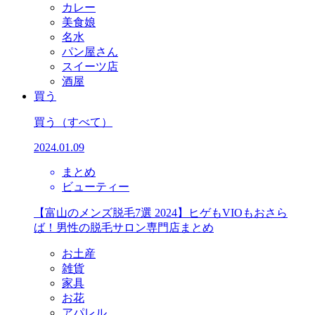
カレー
美食娘
名水
パン屋さん
スイーツ店
酒屋
買う
買う
（すべて）
2024.01.09
まとめ
ビューティー
【富山のメンズ脱毛7選 2024】ヒゲもVIOもおさら
ば！男性の脱毛サロン専門店まとめ
お土産
雑貨
家具
お花
アパレル