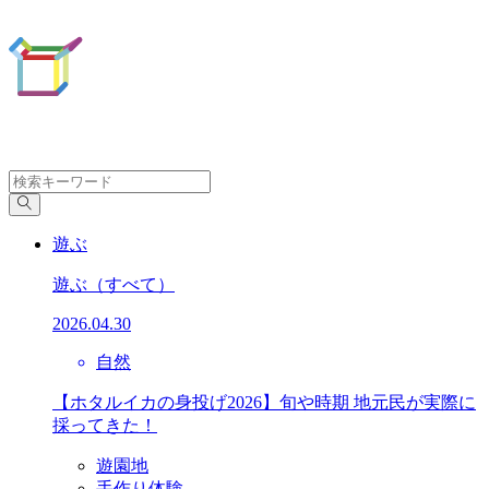
遊ぶ
遊ぶ
（すべて）
2026.04.30
自然
【ホタルイカの身投げ2026】旬や時期 地元民が実際に
採ってきた！
遊園地
手作り体験