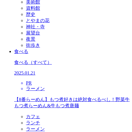
美術館
資料館
歴史
とやまの花
神社・寺
展望台
夜景
街歩き
食べる
食べる
（すべて）
2025.01.21
PR
ラーメン
【8番らーめん】もつ煮好きは絶対食べるべし！野菜牛
もつ煮らーめん&牛もつ煮唐麺
カフェ
ランチ
ラーメン