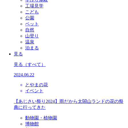
工場見学
こども
公園
ペット
自然
山登り
温泉
泊まる
見る
見る
（すべて）
2024.06.22
とやまの花
イベント
【あじさい祭り2024】雨だから太閤山ランドの花の祭
典に行ってきた
動物園・植物園
博物館