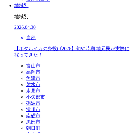
地域別
地域別
2026.04.30
自然
【ホタルイカの身投げ2026】旬や時期 地元民が実際に
採ってきた！
富山市
高岡市
魚津市
射水市
氷見市
小矢部市
砺波市
滑川市
南砺市
黒部市
朝日町