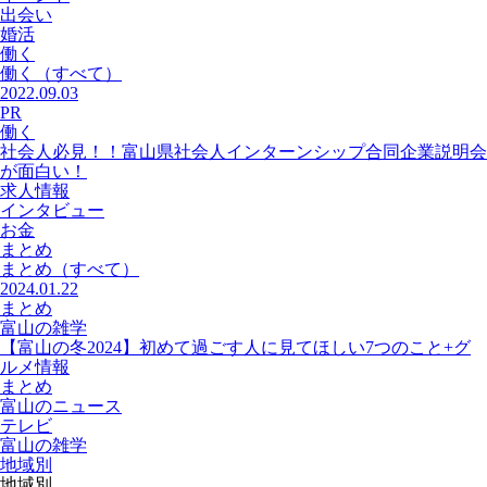
出会い
婚活
働く
働く
（すべて）
2022.09.03
PR
働く
社会人必見！！富山県社会人インターンシップ合同企業説明会
が面白い！
求人情報
インタビュー
お金
まとめ
まとめ
（すべて）
2024.01.22
まとめ
富山の雑学
【富山の冬2024】初めて過ごす人に見てほしい7つのこと+グ
ルメ情報
まとめ
富山のニュース
テレビ
富山の雑学
地域別
地域別