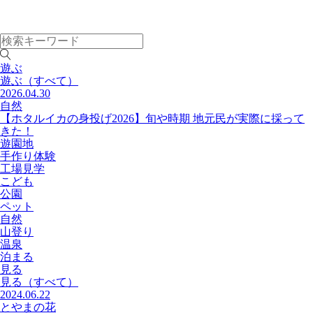
遊ぶ
遊ぶ
（すべて）
2026.04.30
自然
【ホタルイカの身投げ2026】旬や時期 地元民が実際に採って
きた！
遊園地
手作り体験
工場見学
こども
公園
ペット
自然
山登り
温泉
泊まる
見る
見る
（すべて）
2024.06.22
とやまの花