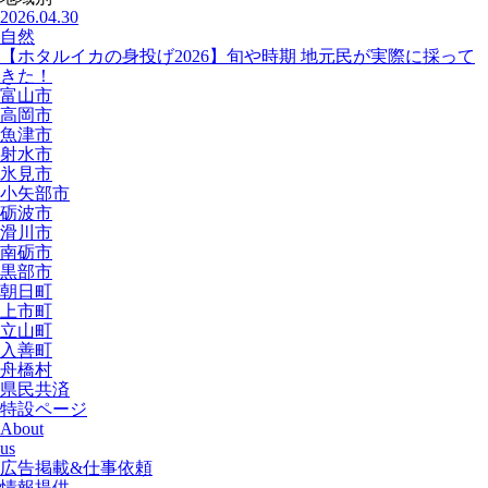
2026.04.30
自然
【ホタルイカの身投げ2026】旬や時期 地元民が実際に採って
きた！
富山市
高岡市
魚津市
射水市
氷見市
小矢部市
砺波市
滑川市
南砺市
黒部市
朝日町
上市町
立山町
入善町
舟橋村
県民共済
特設ページ
About
us
広告掲載&仕事依頼
情報提供