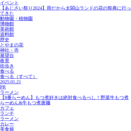
イベント
【あじさい祭り2024】雨だから太閤山ランドの花の祭典に行っ
てきた
動物園・植物園
博物館
美術館
資料館
歴史
とやまの花
神社・寺
展望台
夜景
街歩き
食べる
食べる
（すべて）
2025.01.21
PR
ラーメン
【8番らーめん】もつ煮好きは絶対食べるべし！野菜牛もつ煮
らーめん&牛もつ煮唐麺
カフェ
ランチ
ラーメン
カレー
美食娘