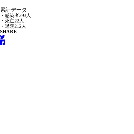
累計データ
・感染者293人
・死亡22人
・退院212人
SHARE