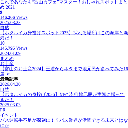
これであなたも“富山カフェ”マスター！おしゃれスポットまと
め 2021
9
146,266
Views
2025.03.23
自然
【ホタルイカ身投げスポット2025】採れる場所はこの海岸と漁
港だ！
10
145,795
Views
2024.01.09
まとめ
お土産
【富山のお土産2024】王道からネタまで地元民が食べてみた16
選+α
最新記事
2026.04.30
自然
【ホタルイカの身投げ2026】旬や時期 地元民が実際に採って
きた！
2025.03.03
PR
イベント
バス運転手不足が深刻に！？バス業界が活躍できる未来とはな
にか