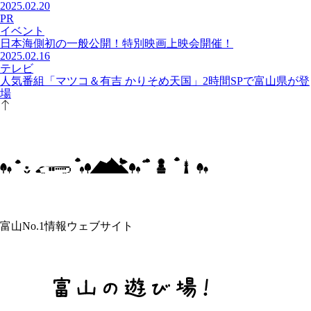
2025.02.20
PR
イベント
日本海側初の一般公開！特別映画上映会開催！
2025.02.16
テレビ
人気番組「マツコ＆有吉 かりそめ天国」2時間SPで富山県が登
場
富山No.1情報ウェブサイト