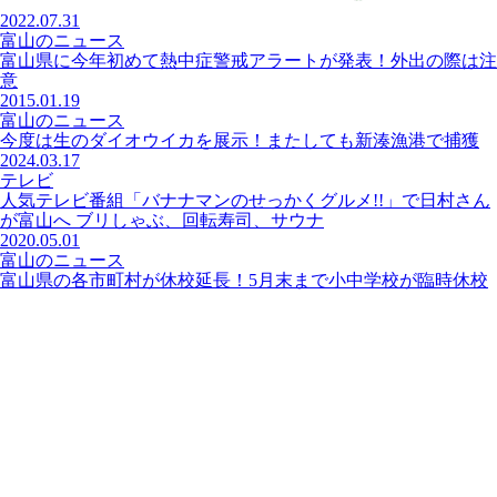
2022.07.31
富山のニュース
富山県に今年初めて熱中症警戒アラートが発表！外出の際は注
意
2015.01.19
富山のニュース
今度は生のダイオウイカを展示！またしても新湊漁港で捕獲
2024.03.17
テレビ
人気テレビ番組「バナナマンのせっかくグルメ!!」で日村さん
が富山へ ブリしゃぶ、回転寿司、サウナ
2020.05.01
富山のニュース
富山県の各市町村が休校延長！5月末まで小中学校が臨時休校