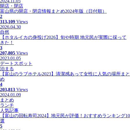
2024.11.05
開店・閉店
富山県の開店・閉店情報まとめ2024年版（日付順）
2
313,109
Views
2026.04.30
自然
【ホタルイカの身投げ2026】旬や時期 地元民が実際に採って
きた！
3
207,805
Views
2023.01.05
デートスポット
泊まる
【富山のラブホテル2023】清潔感あって女性に人気の場所まと
め
4
203,813
Views
2024.01.09
まとめ
ランチ
人気記事
【富山の回転寿司2024】地元民が評価！おすすめランキング10
選
5