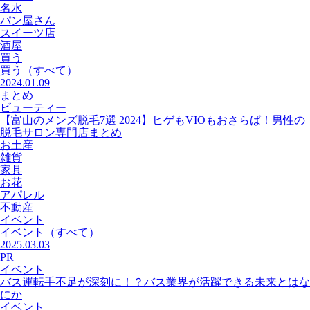
名水
パン屋さん
スイーツ店
酒屋
買う
買う
（すべて）
2024.01.09
まとめ
ビューティー
【富山のメンズ脱毛7選 2024】ヒゲもVIOもおさらば！男性の
脱毛サロン専門店まとめ
お土産
雑貨
家具
お花
アパレル
不動産
イベント
イベント
（すべて）
2025.03.03
PR
イベント
バス運転手不足が深刻に！？バス業界が活躍できる未来とはな
にか
イベント