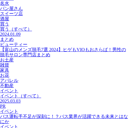
名水
パン屋さん
スイーツ店
酒屋
買う
買う
（すべて）
2024.01.09
まとめ
ビューティー
【富山のメンズ脱毛7選 2024】ヒゲもVIOもおさらば！男性の
脱毛サロン専門店まとめ
お土産
雑貨
家具
お花
アパレル
不動産
イベント
イベント
（すべて）
2025.03.03
PR
イベント
バス運転手不足が深刻に！？バス業界が活躍できる未来とはな
にか
イベント