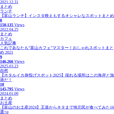
2021.12.31
まとめ
ランチ
【富山ランチ】インスタ映えもするオシャレなスポットまとめ
8
150,135
Views
2022.04.25
まとめ
カフェ
人気記事
これであなたも“富山カフェ”マスター！おしゃれスポットまと
め 2021
9
146,266
Views
2025.03.23
自然
【ホタルイカ身投げスポット2025】採れる場所はこの海岸と漁
港だ！
10
145,795
Views
2024.01.09
まとめ
お土産
【富山のお土産2024】王道からネタまで地元民が食べてみた16
選+α