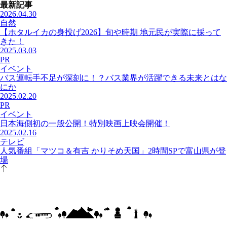
最新記事
2026.04.30
自然
【ホタルイカの身投げ2026】旬や時期 地元民が実際に採って
きた！
2025.03.03
PR
イベント
バス運転手不足が深刻に！？バス業界が活躍できる未来とはな
にか
2025.02.20
PR
イベント
日本海側初の一般公開！特別映画上映会開催！
2025.02.16
テレビ
人気番組「マツコ＆有吉 かりそめ天国」2時間SPで富山県が登
場