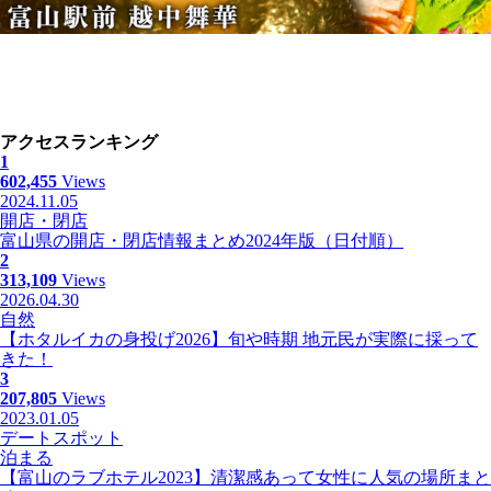
アクセスランキング
1
602,455
Views
2024.11.05
開店・閉店
富山県の開店・閉店情報まとめ2024年版（日付順）
2
313,109
Views
2026.04.30
自然
【ホタルイカの身投げ2026】旬や時期 地元民が実際に採って
きた！
3
207,805
Views
2023.01.05
デートスポット
泊まる
【富山のラブホテル2023】清潔感あって女性に人気の場所まと