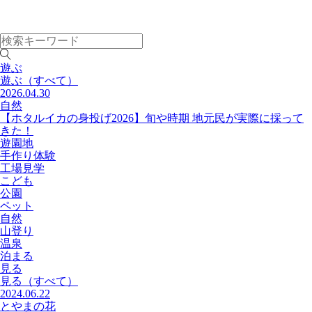
遊ぶ
遊ぶ
（すべて）
2026.04.30
自然
【ホタルイカの身投げ2026】旬や時期 地元民が実際に採って
きた！
遊園地
手作り体験
工場見学
こども
公園
ペット
自然
山登り
温泉
泊まる
見る
見る
（すべて）
2024.06.22
とやまの花