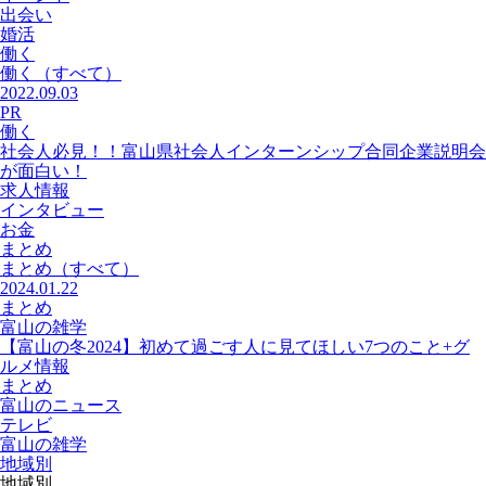
出会い
婚活
働く
働く
（すべて）
2022.09.03
PR
働く
社会人必見！！富山県社会人インターンシップ合同企業説明会
が面白い！
求人情報
インタビュー
お金
まとめ
まとめ
（すべて）
2024.01.22
まとめ
富山の雑学
【富山の冬2024】初めて過ごす人に見てほしい7つのこと+グ
ルメ情報
まとめ
富山のニュース
テレビ
富山の雑学
地域別
地域別