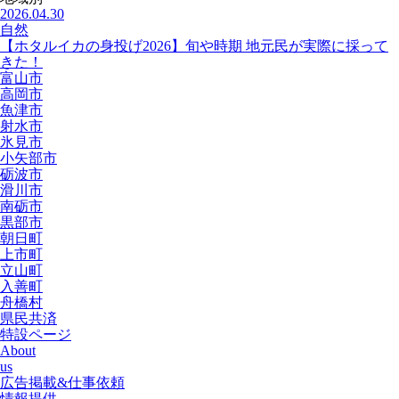
2026.04.30
自然
【ホタルイカの身投げ2026】旬や時期 地元民が実際に採って
きた！
富山市
高岡市
魚津市
射水市
氷見市
小矢部市
砺波市
滑川市
南砺市
黒部市
朝日町
上市町
立山町
入善町
舟橋村
県民共済
特設ページ
About
us
広告掲載&仕事依頼
情報提供