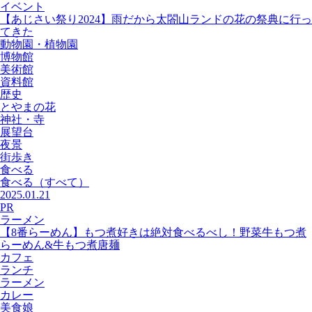
イベント
【あじさい祭り2024】雨だから太閤山ランドの花の祭典に行っ
てきた
動物園・植物園
博物館
美術館
資料館
歴史
とやまの花
神社・寺
展望台
夜景
街歩き
食べる
食べる
（すべて）
2025.01.21
PR
ラーメン
【8番らーめん】もつ煮好きは絶対食べるべし！野菜牛もつ煮
らーめん&牛もつ煮唐麺
カフェ
ランチ
ラーメン
カレー
美食娘